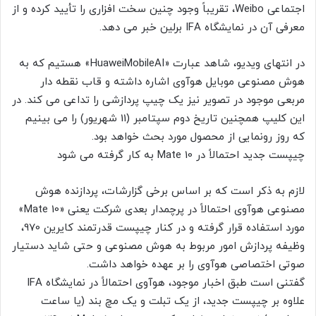
اجتماعی Weibo، تقریباً وجود چنین سخت افزاری را تأیید کرده و از
معرفی آن در نمایشگاه IFA برلین خبر می دهد.
در انتهای ویدیو، شاهد عبارت «HuaweiMobileAI» هستیم که به
هوش مصنوعی موبایل هوآوی اشاره داشته و قاب نقطه دار
مربعی موجود در تصویر نیز یک چیپ پردازشی را تداعی می کند. در
این کلیپ همچنین تاریخ دوم سپتامبر (11 شهریور) را می بینیم
که روز رونمایی از محصول مورد بحث خواهد بود.
چیپست جدید احتمالاً در Mate 10 به کار گرفته می شود
لازم به ذکر است که بر اساس برخی گزارشات، پردازنده هوش
مصنوعی هوآوی احتمالاً در پرچمدار بعدی شرکت یعنی «Mate 10»
مورد استفاده قرار گرفته و در کنار چیپست قدرتمند کایرین 970،
وظیفه پردازش امور مربوط به هوش مصنوعی و حتی شاید دستیار
صوتی اختصاصی هوآوی را بر عهده خواهد داشت.
گفتنی است طبق اخبار موجود، هوآوی احتمالاً در نمایشگاه IFA
علاوه بر چیپست جدید، از یک تبلت و یک مچ بند (یا ساعت