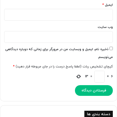
د
ایمیل
*
ت
ر
ا
ز
وب‌ سایت
ا
ن
ت
ظ
ذخیره نام، ایمیل و وبسایت من در مرورگر برای زمانی که دوباره دیدگاهی
ا
می‌نویسم.
ر
م
کپچای تشخیص ربات (لطفا پاسخ درست را در جای مربوطه قرار دهید)
*
ح
ق
13
=
+
6
ق
خ
و
ا
ه
د
ش
دسته بندی ها