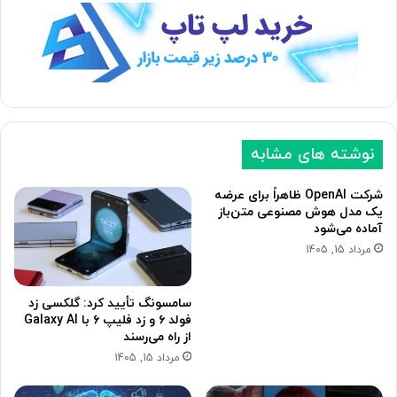
ه
ه
ب
ق
ع
ب
د
ل
ی
ی
نوشته های مشابه
شرکت OpenAI ظاهراً برای عرضه
یک مدل هوش مصنوعی متن‌باز
آماده می‌شود
مرداد 15, 1405
سامسونگ تأیید کرد: گلکسی زد
فولد ۶ و زد فلیپ ۶ با Galaxy AI
از راه می‌رسند
مرداد 15, 1405