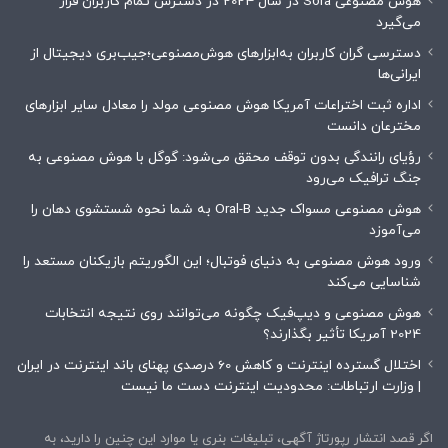
هوش مصنوعی Sora در سال 2024 در دسترس تمام کاربران قرار
می‌گیرد
دسترسی گران کاربران به‌ابزارهای هوش‌مصنوعی؛جیب‌بری دیجیتال از
ایرانی‌ها
اداره ثبت اختراعات آمریکا هوش مصنوعی مولد را معادل سایر ابزارهای
مخترعان دانست
رؤیای رانندگی بدون توقف محقق می‌شود: گوگل با هوش مصنوعی به
جنگ ترافیک می‌رود
هوش مصنوعی مسواک جدید Oral-B به شما نحوه شستشوی دهان را
می‌آموزد
ورود هوش مصنوعی به دنیای فوتبال؛ این الگوریتم بازیکنان مستعد را
شناسایی می‌کند
هوش مصنوعی و دیپ‌فیک چگونه می‌توانند روی نتیجه انتخابات
2024 آمریکا تأثیر بگذارند؟
اختلال گسترده اینترنت و کاهش 60 درصدی پهنای باند اینترنت در ایران
| وزارت ارتباطات: محدودیت‌ اینترنت دست ما نیست
اگر قصد انتشار رپورتاژ آگهی، تبلیغات بنری یا موارد این چنین را دارید، به