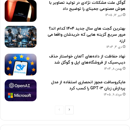
گوگل علت مشکلات نژادی در تولید تصاویر با
هوش مصنوعی جمینای را توضیح داد
تیر 12, 1405
بهترین گجت های سال جدید ۱۴۰۴ کدام اند؟
مرور سریع گزینه هایی که خریدشان واقعا می
ارزد
دی 4, 1404
نهاد حفاظت از داده‌های آلمان خواستار حذف
دیپ‌سیک از فروشگاه‌های اپل و گوگل شد
بهمن 8, 1404
مایکروسافت مجوز انحصاری استفاده از مدل
پردازش زبان GPT-3 را کسب کرد
مرداد 9, 1405
ص
ص
ف
ف
ح
ح