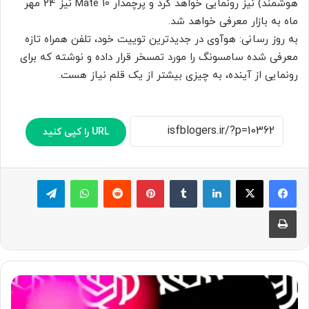
هوشمند) نیز رونمایی خواهد کرد و پرچمدار Mate 10 نیز 24 مهر
ماه به بازار معرفی خواهد شد.
به روز رسانی: هوآوی در جدیدترین توییت خود، تلفن همراه تازه
معرفی شده سامسونگ را مورد تمسخر قرار داده و نوشته که برای
رونمایی از آینده، به چیزی بیشتر از یک قلم نیاز هست.
URL را کپی کنید
لینکدین
‫تامبلر
پینترست
‫رددیت
واتس آپ
تلگرام
چاپ
O
p