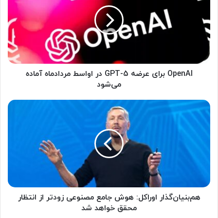
e
n
A
I
ب
ر
ا
ی
OpenAI برای عرضه GPT-5 در اواسط مردادماه آماده
ع
می‌شود
ر
ض
ه
ه
م‌
G
ب
P
ن
T
ی
-
ا
5
ن‌
د
گ
ر
ذ
ا
ا
هم‌بنیان‌گذار اوراکل: هوش جامع مصنوعی زودتر از انتظار
و
ر
محقق خواهد شد
ا
ا