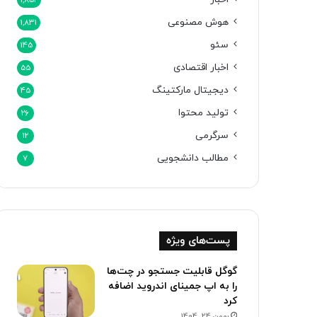
1,852
هوش مصنوعی
1,831
سئو
145
اخبار اقتصادی
55
دیجیتال مارکتینگ
45
تولید محتوا
26
سرگرمی
12
مطالب دانشجویی
7
پست‌های ویژه
گوگل قابلیت جستجو در چت‌ها
را به اپ جمینای اندروید اضافه
کرد
بهمن 24, 1404