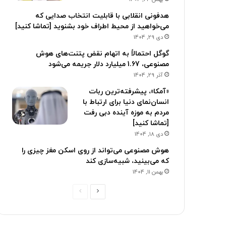
هدفونی انقلابی با قابلیت انتخاب صدایی که
می‌خواهید از محیط اطراف خود بشنوید [تماشا کنید]
دی 29, 1404
گوگل احتمالاً به اتهام نقض پتنت‌های هوش
مصنوعی، 1.67 میلیارد دلار جریمه می‌شود
آذر 29, 1404
«آمکا»، پیشرفته‌ترین ربات
انسان‌نمای دنیا برای ارتباط با
مردم به موزه آینده دبی رفت
[تماشا کنید]
دی 18, 1404
هوش مصنوعی می‌تواند از روی اسکن مغز چیزی را
که می‌بینید، شبیه‌سازی کند
بهمن 11, 1404
ص
ص
ف
ف
ح
ح