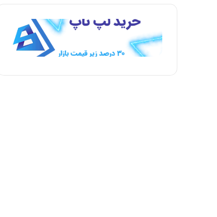
ه
ه
ب
ق
ع
ب
د
ل
ی
ی