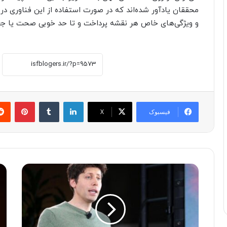
محققان یادآور شده‌اند که در صورت استفاده از این فناوری د
و ویژگی‌های خاص هر نقشه پرداخت و تا حد خوبی صحت یا جعل
لینکدین
‫تامبلر
پینترست
فیسبوک
X
م
ف
د
ر
ی
ا
ر
ت
ع
ر
ا
ا