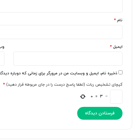
ه
ن
ش
ت
*
ا
ی
نام
*
ی
N
د
i
ب
m
ا
b
ایمیل
*
وب
ع
l
ر
e
ض
ب
ه
ا
C
د
ذخیره نام، ایمیل و وبسایت من در مرورگر برای زمانی که دوباره دیدگ
h
ق
کپچای تشخیص ربات (لطفا پاسخ درست را در جای مربوطه قرار دهید)
*
a
ت
۹
t
0
=
3
−
۹
G
P
د
T
ر
،
ص
ک
د
ا
ی
ر
م