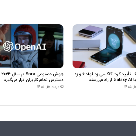
و
ع
ا
ر
ق
ف
ع
ی
اً
ش
ب
د
د
ی
ک
ر
د
سامسونگ تأیید کرد: گلکسی زد فولد ۶ و زد
هوش مصنوعی
ه
دسترس تمام کاربران قرار می‌گیرد
ب
مرداد 15, 1405
ا
ش
ی
م