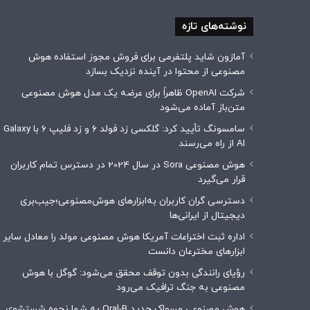
نوشته‌های تازه
آمازون شاید پلتفرمی برای فروش مجوز استفاده هوش
مصنوعی از محتوا در آینده نزدیک بسازد
شرکت OpenAI ظاهراً برای عرضه یک مدل هوش مصنوعی
متن‌باز آماده می‌شود
سامسونگ تأیید کرد: گلکسی زد فولد ۶ و زد فلیپ ۶ با Galaxy
AI از راه می‌رسند
هوش مصنوعی Sora در سال 2024 در دسترس تمام کاربران
قرار می‌گیرد
دسترسی گران کاربران به‌ابزارهای هوش‌مصنوعی؛جیب‌بری
دیجیتال از ایرانی‌ها
اداره ثبت اختراعات آمریکا هوش مصنوعی مولد را معادل سایر
ابزارهای مخترعان دانست
رؤیای رانندگی بدون توقف محقق می‌شود: گوگل با هوش
مصنوعی به جنگ ترافیک می‌رود
هوش مصنوعی مسواک جدید Oral-B به شما نحوه شستشوی