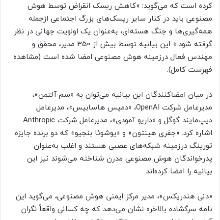
کرده است که می‌گوید: «کاهش ریسک انقراض توسط هوش
مصنوعی باید در کنار سایر ریسک‌های بزرگ اجتماعی ازجمله
همه‌گیری‌ها و جنگ هسته‌ای، به‌عنوان یک اولویت جهانی در نظر
گرفته شود.» این بیانیه توسط بیش از 350 مدیر، محقق و
مهندس فعال درزمینه هوش مصنوعی امضا شده است (مشاهده
فهرست کامل).
در میان امضاکنندگان این بیانیه می‌توان به «سم آلتمن»،
مدیرعامل شرکت OpenAI، «دمیس هاسابیس»، مدیرعامل
دیپ‌مایند گوگل و «داریو آمودی»، مدیرعامل شرکت Anthropic
اشاره کرد. «جفری هینتون» و «یوشوئا بنجیو» که دو برنده جایزه
تورینگ در‌زمینه شبکه‌های عصبی هستند و اغلب به‌عنوان
پدرخواندگان هوش مصنوعی مدرن شناخته می‌شوند نیز این
بیانیه را امضا کرده‌اند.
«دنی هندریکس»، مدیر مرکز ایمنی هوش مصنوعی، می‌گوید این
نامه سرگشاده بالاخره نشان می‌دهد که چه کسانی واقعاً نگران