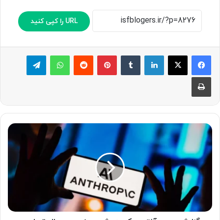
URL را کپی کنید
لینکدین
‫تامبلر
پینترست
‫رددیت
واتس آپ
تلگرام
چاپ
گ
ز
ا
ر
ش
ج
د
ی
د