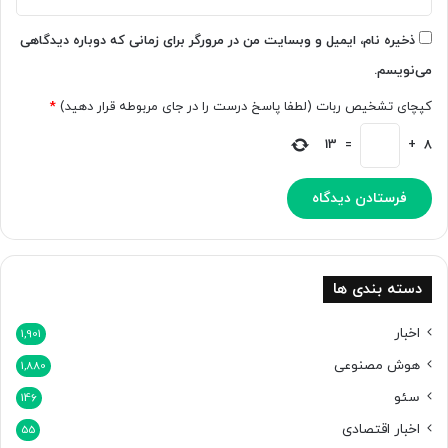
ت
ی
؛
ذخیره نام، ایمیل و وبسایت من در مرورگر برای زمانی که دوباره دیدگاهی
د
می‌نویسم.
ا
ن
کپچای تشخیص ربات (لطفا پاسخ درست را در جای مربوطه قرار دهید)
*
ش
م
13
=
+
8
ن
د
ا
ن
م
خ
ا
دسته بندی ها
ل
ف
اخبار
1,901
ن
هوش مصنوعی
1,880
د
سئو
146
اخبار اقتصادی
55