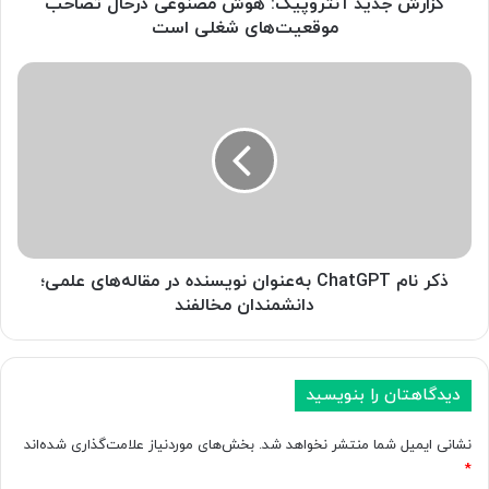
آ
گزارش جدید آنتروپیک: هوش مصنوعی درحال تصاحب
ن
موقعیت‌های شغلی است
ت
ر
ذ
و
ک
پ
ر
ی
ن
ک
ا
:
م
ه
C
و
h
ش
a
م
t
ذکر نام ChatGPT به‌عنوان نویسنده در مقاله‌های علمی؛
ص
G
دانشمندان مخالفند
ن
P
و
T
ع
ب
ی
ه‌
دیدگاهتان را بنویسید
د
ع
ر
ن
نشانی ایمیل شما منتشر نخواهد شد.
بخش‌های موردنیاز علامت‌گذاری شده‌اند
ح
و
*
ا
ا