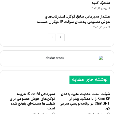
متحرک کنید
بهمن 16, 1404
هشدار مدیرعامل سابق گوگل: استارتاپ‌های
هوش مصنوعی به‌دنبال سرقت IP دیگران هستند
دی 14, 1404
ص
ص
ف
ف
ح
ح
ه
ه
ب
ق
ع
ب
نوشته های مشابه
د
ل
ی
ی
شرکت تحت حمایت علی‌بابا مدل
مدیرعامل OpenAI: ‌هزینه
Kimi K2 را با عملکرد بهتر از
توکن‌های هوش مصنوعی برای
ChatGPT در برنامه‌نویسی معرفی
شرکت‌ها مسئله‌ای بغرنج شده
کرد
است