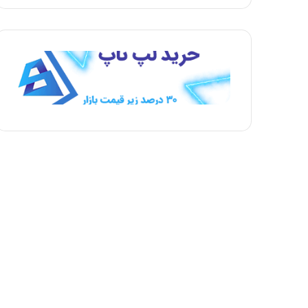
ح
ح
ه
ه
ب
ق
ع
ب
د
ل
ی
ی