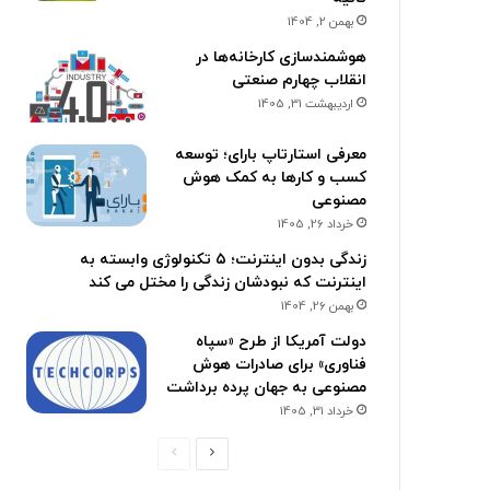
بهمن 2, 1404
هوشمندسازی کارخانه‌ها در
انقلاب چهارم صنعتی
اردیبهشت 31, 1405
معرفی استارتاپ بارای؛ توسعه
کسب و کارها به کمک هوش
مصنوعی
خرداد 26, 1405
زندگی بدون اینترنت؛ ۵ تکنولوژی وابسته به
اینترنت که نبودشان زندگی را مختل می کند
بهمن 26, 1404
دولت آمریکا از طرح «سپاه
فناوری» برای صادرات هوش
مصنوعی به جهان پرده برداشت
خرداد 31, 1405
ص
ص
ف
ف