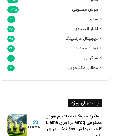
1,856
هوش مصنوعی
1,835
سئو
145
اخبار اقتصادی
55
دیجیتال مارکتینگ
45
تولید محتوا
26
سرگرمی
12
مطالب دانشجویی
7
پست‌های ویژه
عملکرد خیره‌کننده پلتفرم هوش
مصنوعی Groq در اجرای Llama
3 متا: پردازش 800 توکن‌ در‌ هر
ثانیه