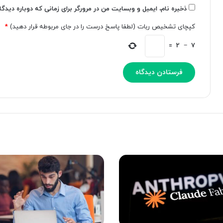
ش
ه
ذخیره نام، ایمیل و وبسایت من در مرورگر برای زمانی که دوباره دیدگ
م
ف
کپچای تشخیص ربات (لطفا پاسخ درست را در جای مربوطه قرار دهید)
*
ص
ت
ن
گ
=
2
−
7
و
ی
ع
د
ی
ر
خ
ک
ب
م
ر
ت
د
ر
ا
ا
د
ز
6
م
ا
ه