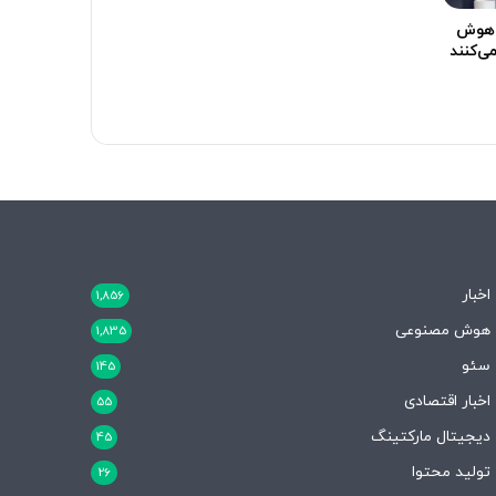
ی از هوش
ی‌کنند
اخبار
1,856
هوش مصنوعی
1,835
سئو
145
اخبار اقتصادی
55
دیجیتال مارکتینگ
45
تولید محتوا
26