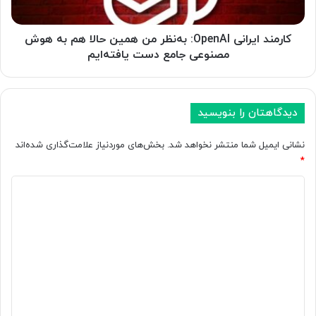
ا
ی
د
ر
و
ا
کارمند ایرانی OpenAI: به‌نظر من همین حالا هم به هوش
ر
ن
مصنوعی جامع دست یافته‌ایم
د
ی
ا
O
ل
p
ی
e
دیدگاهتان را بنویسید
ب
n
ه
A
نشانی ایمیل شما منتشر نخواهد شد.
بخش‌های موردنیاز علامت‌گذاری شده‌اند
ب
I
*
ا
:
ز
ب
د
د
ه‌
ی
ی
ن
د
د
ظ
ک
ر
گ
ن
م
ا
ن
ن
د
ه
ه
گ
م
*