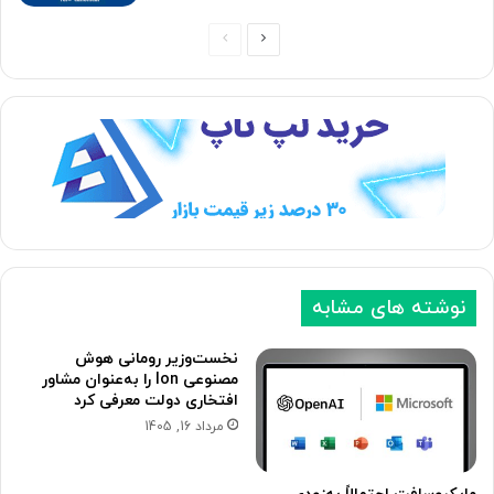
ص
ص
ف
ف
ح
ح
ه
ه
ب
ق
ع
ب
د
ل
ی
ی
نوشته های مشابه
نخست‌وزیر رومانی هوش
مصنوعی Ion را به‌عنوان مشاور
افتخاری دولت معرفی کرد
مرداد 16, 1405