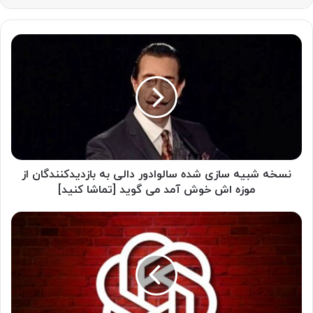
ن
س
خ
ه
ش
ب
ی
ه
س
ا
نسخه شبیه سازی شده سالوادور دالی به بازدیدکنندگان از
ز
موزه اش خوش آمد می گوید [تماشا کنید]
ی
ش
ک
د
ا
ه
ر
س
م
ا
ن
ل
د
و
ا