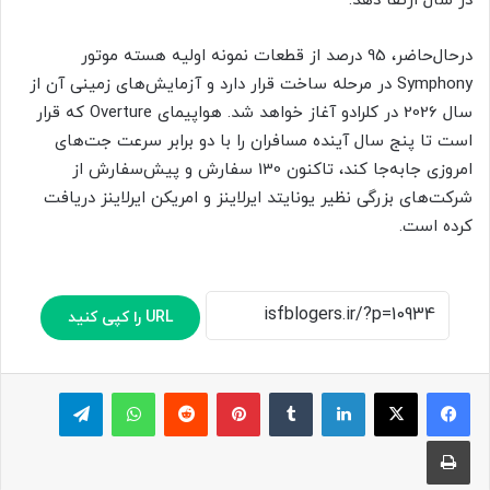
در سال ارتقا دهد.
درحال‌حاضر، 95 درصد از قطعات نمونه اولیه هسته موتور
Symphony در مرحله ساخت قرار دارد و آزمایش‌های زمینی آن از
سال 2026 در کلرادو آغاز خواهد شد. هواپیمای Overture که قرار
است تا پنج سال آینده مسافران را با دو برابر سرعت جت‌های
امروزی جابه‌جا کند، تاکنون 130 سفارش و پیش‌سفارش از
شرکت‌های بزرگی نظیر یونایتد ایرلاینز و امریکن ایرلاینز دریافت
کرده است.
URL را کپی کنید
لینکدین
‫تامبلر
پینترست
‫رددیت
واتس آپ
تلگرام
چاپ