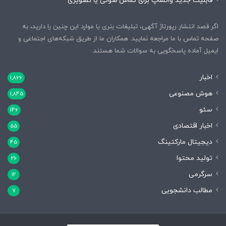
قابلیت جدید واتساپ برای تماس صوتی یا تصویری
اگر قصد انتشار رپورتاژ آگهی، تبلیغات بنری یا موارد این چنین را دارید، به
صفحه تماس با ما مراجعه نمایید. همکاران ما از طریق شبکه‌های اجتماعی و
ایمیل آماده پاسخگویی به سوالات شما هستند.
اخبار
1,866
هوش مصنوعی
1,845
سئو
146
اخبار اقتصادی
55
دیجیتال مارکتینگ
45
تولید محتوا
26
سرگرمی
12
مطالب دانشجویی
7