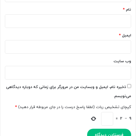
ا
ی
ن
ن
نام
*
ا
ح
ز
ا
م
ل
و
ا
ایمیل
*
ز
ه
ه
م
ا
ب
ش
ه
وب‌ سایت
خ
ه
و
و
ش
ش
آ
م
ذخیره نام، ایمیل و وبسایت من در مرورگر برای زمانی که دوباره دیدگاهی
م
ص
می‌نویسم.
د
ن
م
و
کپچای تشخیص ربات (لطفا پاسخ درست را در جای مربوطه قرار دهید)
*
ی
ع
گ
ی
=
2
−
9
و
ج
ی
ا
د
م