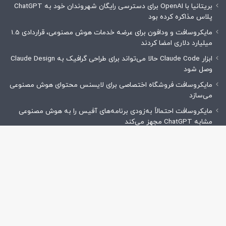
بریتانیا با OpenAI برای دسترسی رایگان شهروندان خود به ChatGPT
پلاس مذاکره کرده بود
مایکروسافت و ودافون برای عرضه خدمات هوش مصنوعی، قراردادی 1.5
میلیارد دلاری امضا کردند
ابزار Claude Code حالا می‌تواند برای طراحی گرافیک به Claude Design
وصل شود
مایکروسافت فروشگاه اختصاصی برای لایسنس محتوای هوش مصنوعی
می‌سازد
مایکروسافت احتمالاً به‌زودی برنامه‌های آفیس را به هوش مصنوعی
مشابه ChatGPT مجهز می‌کند
نخست‌وزیر رومانی هوش مصنوعی Ion را به‌عنوان مشاور افتخاری دولت
معرفی کرد
دک
اگر قصد انتشار رپورتاژ آگهی، تبلیغات بنری یا موارد این چنین را دارید، به
با
صفحه تماس با ما مراجعه نمایید. همکاران ما از طریق شبکه‌های اجتماعی و
ایمیل آماده پاسخگویی به سوالات شما هستند.
به
بالا
اخبار
1,874