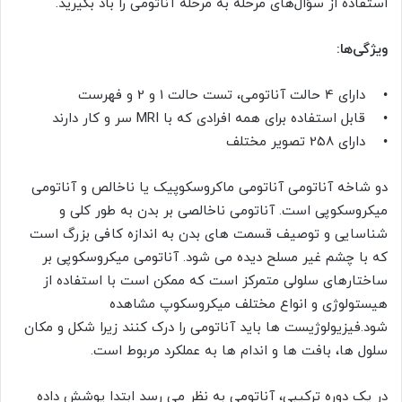
استفاده از سؤال‌های مرحله به مرحله آناتومی را باد بگیرید.
ویژگی‌ها:
• دارای 4 حالت آناتومی، تست حالت 1 و 2 و فهرست
• قابل استفاده برای همه افرادی که با MRI سر و کار دارند
• دارای 258 تصویر مختلف
دو شاخه آناتومی آناتومی ماکروسکوپیک یا ناخالص و آناتومی
میکروسکوپی است. آناتومی ناخالصی بر بدن به طور کلی و
شناسایی و توصیف قسمت های بدن به اندازه کافی بزرگ است
که با چشم غیر مسلح دیده می شود. آناتومی میکروسکوپی بر
ساختارهای سلولی متمرکز است که ممکن است با استفاده از
هیستولوژی و انواع مختلف میکروسکوپ مشاهده
شود.فیزیولوژیست ها باید آناتومی را درک کنند زیرا شکل و مکان
سلول ها، بافت ها و اندام ها به عملکرد مربوط است.
در یک دوره ترکیبی، آناتومی به نظر می رسد ابتدا پوشش داده