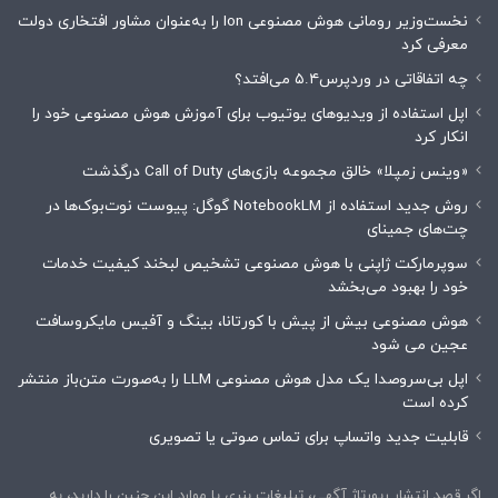
نخست‌وزیر رومانی هوش مصنوعی Ion را به‌عنوان مشاور افتخاری دولت
معرفی کرد
چه اتفاقاتی در وردپرس۵.۴ می‌افتد؟
اپل استفاده از ویدیوهای یوتیوب برای آموزش هوش مصنوعی خود را
انکار کرد
«وینس زمپلا» خالق مجموعه بازی‌های Call of Duty درگذشت
روش جدید استفاده از NotebookLM گوگل: پیوست نوت‌بوک‌ها در
چت‌های جمینای
سوپرمارکت ژاپنی با هوش مصنوعی تشخیص لبخند کیفیت خدمات
خود را بهبود می‌بخشد
هوش مصنوعی بیش از پیش با کورتانا، بینگ و آفیس مایکروسافت
عجین می شود
اپل بی‌سروصدا یک مدل هوش مصنوعی LLM را به‌صورت متن‌باز منتشر
کرده است
قابلیت جدید واتساپ برای تماس صوتی یا تصویری
اگر قصد انتشار رپورتاژ آگهی، تبلیغات بنری یا موارد این چنین را دارید، به