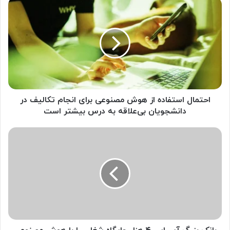
ا
ح
ت
م
ا
ل
ا
س
ت
ف
احتمال استفاده از هوش مصنوعی برای انجام تکالیف در
ا
دانشجویان بی‌علاقه به درس بیشتر است
د
ه
ب
ا
ا
ز
ن
ه
ک
و
ب
ش
ز
م
ر
ص
گ
ن
آ
و
س