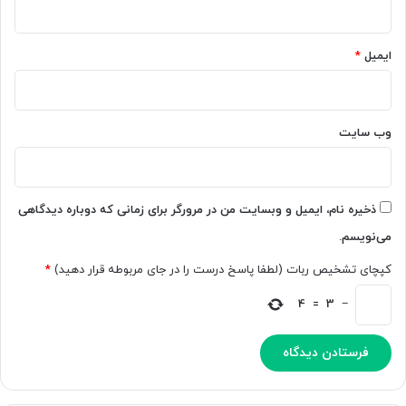
ن
ب
ش
ا
ج
ه
ایمیل
*
و
و
ی
ش
ا
م
ن
ص
وب‌ سایت
ب
ن
ی‌
و
ع
ع
ل
ی
ذخیره نام، ایمیل و وبسایت من در مرورگر برای زمانی که دوباره دیدگاهی
ا
ج
می‌نویسم.
ق
ا
ه
ی
کپچای تشخیص ربات (لطفا پاسخ درست را در جای مربوطه قرار دهید)
*
ب
گ
ه
ز
4
=
3
−
د
ی
ر
ن
س
م
ب
ی‌
ی
ک