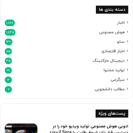
ش
ن
ت
د
دسته بندی ها
ر
ا
اخبار
1,866
س
هوش مصنوعی
ت
1,845
سئو
146
اخبار اقتصادی
55
دیجیتال مارکتینگ
45
تولید محتوا
26
سرگرمی
12
مطالب دانشجویی
7
پست‌های ویژه
ادوبی هوش مصنوعی تولید ویدیو خود را در
دسترس قرار داد؛ شروع رقابت با Sora [تماشا