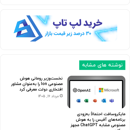
ف
ف
ح
ح
ه
ه
ب
ق
ع
ب
د
ل
ی
ی
نوشته های مشابه
نخست‌وزیر رومانی هوش
مصنوعی Ion را به‌عنوان مشاور
افتخاری دولت معرفی کرد
مرداد 16, 1405
مایکروسافت احتمالاً به‌زودی
برنامه‌های آفیس را به هوش
مصنوعی مشابه ChatGPT مجهز