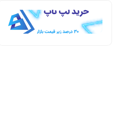
ه
ه
ب
ق
ع
ب
د
ل
ی
ی