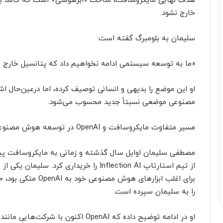
هدف نهایی مایکروسافت، ساخت «ابرهوشی»‌ است که کاملاً با 
خارج نشود.
سلیمان به بلومبرگ گفته است:
«ما به توسعه سیستمی ادامه نخواهیم داد که پتانسیل خارج شد
او این موضع را بدیهی و انسانی توصیف کرده، اما درعین‌حال
مصنوعی موضعی نسبتاً جدید محسوب می‌شود.
مسیر متفاوت مایکروسافت و OpenAI در توسعه هوش مصنوعی
مصطفی سلیمان اوایل سال گذشته و زمانی به مایکروسافت پ
از تیم استارتاپ Inflection AI را خریداری ک
برای اغلب ابزارهای 
را به سلیمان سپرده است.
او در ادامه توضیح داده که OpenAI اکن