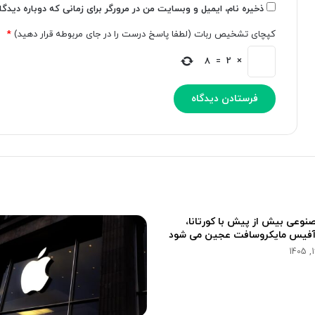
ن
ذخیره نام، ایمیل و وبسایت من در مرورگر برای زمانی که دوباره دیدگ
ا
کپچای تشخیص ربات (لطفا پاسخ درست را در جای مربوطه قرار دهید)
*
ز
ی
8
=
2
×
ا
س
ت
ن
ا
د
ک
ر
د
ه
ا
وعی بیش از پیش با کورتانا،
س
آفیس مایکروسافت عجین می شود
ت