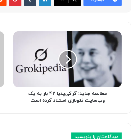
م
م
ط
ع
ا
ر
ل
ف
ع
ی
ه
ب
ج
ه
د
ت
ی
ر
د
مطالعه جدید: گراکی‌پدیا ۴۲ بار به یک
ی
:
ن
وب‌سایت نئونازی استناد کرده است
گ
ب
ر
ا
ا
ز
ک
ی‌
ی‌
ه
دیدگاهتان را بنویسید
پ
ا