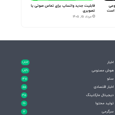
وعی
قابلیت جدید واتساپ برای تماس صوتی یا
تصویری
مرداد 15, 1405
اخبار
1,862
هوش مصنوعی
1,841
سئو
145
اخبار اقتصادی
55
دیجیتال مارکتینگ
45
تولید محتوا
26
سرگرمی
12