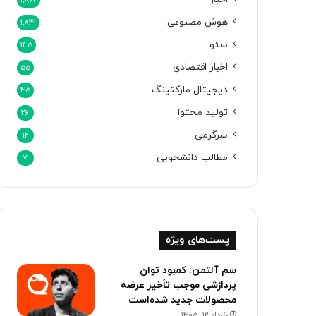
1,862
هوش مصنوعی
1,841
سئو
145
اخبار اقتصادی
55
دیجیتال مارکتینگ
45
تولید محتوا
26
سرگرمی
12
مطالب دانشجویی
7
پست‌های ویژه
سم آلتمن: کمبود توان
پردازشی موجب تأخیر عرضه
محصولات جدید شده‌است
خرداد 12, 1405