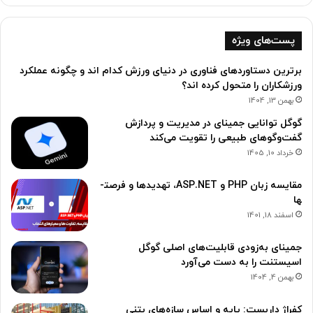
پست‌های ویژه
برترین دستاوردهای فناوری در دنیای ورزش کدام اند و چگونه عملکرد
ورزشکاران را متحول کرده اند؟
بهمن 13, 1404
گوگل توانایی جمینای در مدیریت و پردازش
گفت‌وگوهای طبیعی را تقویت می‌کند
خرداد 10, 1405
مقایسه زبان PHP و ASP.NET، تهدید­ها و فرصت­
ها
اسفند 18, 1401
جمینای به‌زودی قابلیت‌های اصلی گوگل
اسیستنت را به دست می‌آورد
بهمن 4, 1404
کفراژ داربست: پایه و اساس سازه‌های بتنی