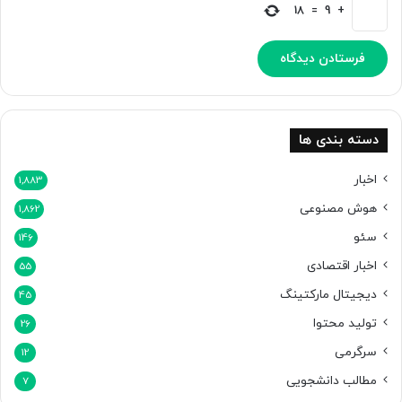
ا
18
=
9
+
ر
م
ی‌
ک
ن
ی
م
دسته بندی ها
اخبار
1,883
هوش مصنوعی
1,862
سئو
146
اخبار اقتصادی
55
دیجیتال مارکتینگ
45
تولید محتوا
26
سرگرمی
12
مطالب دانشجویی
7