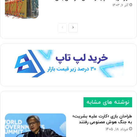
آذر 6, 1403
ص
ص
ف
ف
ح
ح
ه
ه
ب
ق
ع
ب
د
ل
ی
ی
نوشته های مشابه
طراحان بازی «کارت علیه بشریت»
به جنگ هوش مصنوعی رفتند
مرداد 18, 1405