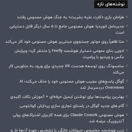
نوشته‌های تازه
طراحان بازی «کارت علیه بشریت» به جنگ هوش مصنوعی رفتند
مدیرعامل انویدیا: هوش مصنوعی جامع تا 5 سال دیگر قابل دستیابی
است
متا ظاهراً روی موتور جستجوی مبتنی‌بر هوش مصنوعی خود کار می‌کند
ادوبی بتای عمومی دستیار هوشمند Firefly را منتشر کرد؛ ویرایش
عکس و ویدیو با پرامپت
سامسونگ روی توسعه هدست XR جدیدی برای ورود به متاورس کار
می‌کند
گوگل پاسخ‌های عجیب هوش مصنوعی خود را حذف می‌کند؛ AI
Overviews دردسرساز شد
بهترین پرامپت‌ها برای نوشتن ایمیل حرفه‌ای + آموزش نکات کلیدی
گام های جدید گوگل در راستای تجاری سازی پردازش کوانتومی
هوش مصنوعی Claude Cowork برای همه کاربران اشتراک‌های پولی
آنتروپیک عرضه شد
درب هوشمند مخصوص حیوانات خانگی با تشخیص چهره آن‌ها باز و