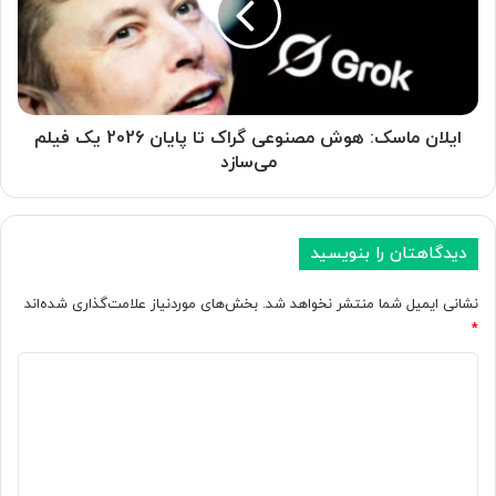
ی
ن
ا
م
پ
ا
ل
س
ر
ک
و
:
ایلان ماسک: هوش مصنوعی گراک تا پایان 2026 یک فیلم
ی
ه
می‌سازد
ه
و
و
ش
ش
م
م
ص
دیدگاهتان را بنویسید
ص
ن
ن
و
نشانی ایمیل شما منتشر نخواهد شد.
بخش‌های موردنیاز علامت‌گذاری شده‌اند
و
ع
*
ع
ی
ی
د
گ
م
ر
ی
و
ا
د
ل
ک
د
ت
گ
ر
ا