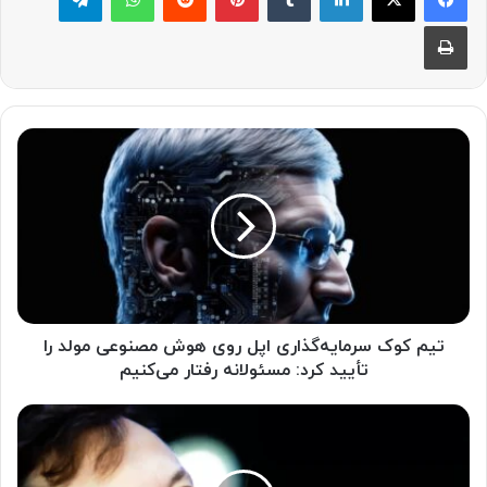
چاپ
ت
ی
م
ک
و
ک
س
ر
م
ا
تیم کوک سرمایه‌گذاری اپل روی هوش مصنوعی مولد را
ی
تأیید کرد: مسئولانه رفتار می‌کنیم
ه‌
گ
ا
ذ
ی
ا
ل
ر
ا