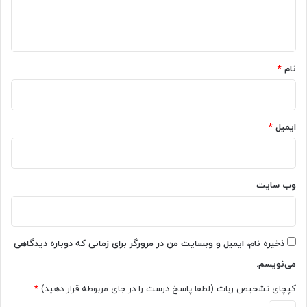
ا
ا
پ
ت
ا
ه
أ
ی
*
ی
ا
ی
ن
نام
*
د
2
ک
0
ر
2
د
6
ایمیل
*
:
ی
م
ک
س
ف
ئ
ی
وب‌ سایت
و
ل
ل
م
ا
م
ن
ی‌
ذخیره نام، ایمیل و وبسایت من در مرورگر برای زمانی که دوباره دیدگاهی
ه
س
می‌نویسم.
ر
ا
ف
ز
کپچای تشخیص ربات (لطفا پاسخ درست را در جای مربوطه قرار دهید)
*
ت
د