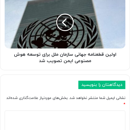
ه
و
ک
ل
ا
ی
ر
ن
ب
ق
ر
ط
د
ع
ه
ن
ا
ا
اولین قطعنامه جهانی سازمان ملل برای توسعه هوش
ی
م
مصنوعی ایمن تصویب شد
ی
ه
د
ج
ا
ه
ر
ا
دیدگاهتان را بنویسید
د
ن
و
ی
نشانی ایمیل شما منتشر نخواهد شد.
بخش‌های موردنیاز علامت‌گذاری شده‌اند
چ
س
*
گ
ا
و
ز
د
ن
م
ی
ه
ا