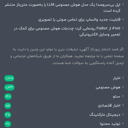
اپل بی‌سروصدا یک مدل هوش مصنوعی LLM را به‌صورت متن‌باز منتشر
کرده است
قابلیت جدید واتساپ برای تماس صوتی یا تصویری
iFixit از FixBot رونمایی کرد؛ چت‌بات هوش مصنوعی برای کمک در
تعمیر وسایل الکترونیکی
اگر قصد انتشار رپورتاژ آگهی، تبلیغات بنری یا موارد این چنین را دارید، به
صفحه تماس با ما مراجعه نمایید. همکاران ما از طریق شبکه‌های اجتماعی و
ایمیل آماده پاسخگویی به سوالات شما هستند.
اخبار
1,865
هوش مصنوعی
1,844
سئو
146
اخبار اقتصادی
55
دیجیتال مارکتینگ
45
تولید محتوا
26