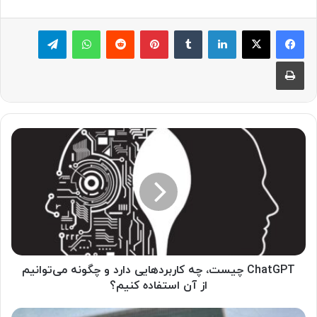
لینکدین
‫تامبلر
پینترست
‫رددیت
واتس آپ
تلگرام
چاپ
C
h
a
t
G
P
T
چ
ی
س
ChatGPT چیست، چه کاربردهایی دارد و چگونه می‌توانیم
ت
از آن استفاده کنیم؟
،
چ
ا