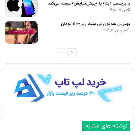
با برچسب «بتا» یا «پیش‌نمایش» عرضه می‌کند
تیر 21, 1405
بهترین هدفون بی سیم زیر 500 تومان
فروردین 20, 1402
ص
ص
ف
ف
ح
ح
ه
ه
ب
ق
ع
ب
د
ل
ی
ی
نوشته های مشابه