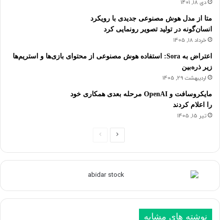
دی 18, 1401
متا از مدل هوش مصنوعی جدیدی با رویکرد
انسان‌گونه در تولید تصویر رونمایی کرد
خرداد 18, 1405
اعتراض به Sora: استفاده هوش مصنوعی از محتوای بازی‌ها و استریم‌ها
زیر ذره‌بین
اردیبهشت 29, 1405
مایکروسافت و OpenAI مرحله بعدی همکاری خود
را اعلام کردند
تیر 15, 1405
ص
ص
ف
ف
ح
ح
ه
ه
ب
ق
ع
ب
نوشته های مشابه
د
ل