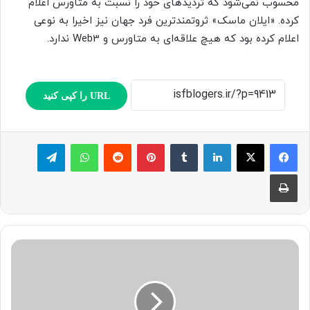
محسوب نمی‌شود که تردیدهای خود را نسبت به متاورس اعلام
کرده. «ایلان ماسک» ثروتمندترین فرد جهان نیز اخیرا به نوعی
اعلام کرده بود که هیچ علاقه‌ای به متاورس و Web3 ندارد.
URL را کپی کنید
لینکدین
‫تامبلر
پینترست
‫رددیت
واتس آپ
تلگرام
چاپ
م
ا
ی
ک
ر