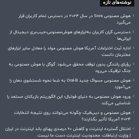
نوشته‌های تازه
هوش مصنوعی Sora در سال 2024 در دسترس تمام کاربران قرار
می‌گیرد
دسترسی گران کاربران به‌ابزارهای هوش‌مصنوعی؛جیب‌بری دیجیتال از
ایرانی‌ها
اداره ثبت اختراعات آمریکا هوش مصنوعی مولد را معادل سایر ابزارهای
مخترعان دانست
رؤیای رانندگی بدون توقف محقق می‌شود: گوگل با هوش مصنوعی به
جنگ ترافیک می‌رود
هوش مصنوعی مسواک جدید Oral-B به شما نحوه شستشوی دهان را
می‌آموزد
ورود هوش مصنوعی به دنیای فوتبال؛ این الگوریتم بازیکنان مستعد را
شناسایی می‌کند
هوش مصنوعی و دیپ‌فیک چگونه می‌توانند روی نتیجه انتخابات
2024 آمریکا تأثیر بگذارند؟
اختلال گسترده اینترنت و کاهش 60 درصدی پهنای باند اینترنت در ایران
| وزارت ارتباطات: محدودیت‌ اینترنت دست ما نیست