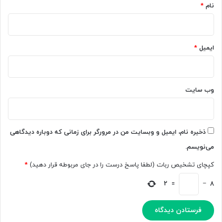
ز
ز
نام
*
خ
ب
و
ا
ا
ن
ه
ب
ایمیل
*
ن
ر
د
ن
ش
ا
د
م
وب‌ سایت
ه‌
ن
و
ی
ذخیره نام، ایمیل و وبسایت من در مرورگر برای زمانی که دوباره دیدگاهی
س
می‌نویسم.
ی
ر
کپچای تشخیص ربات (لطفا پاسخ درست را در جای مربوطه قرار دهید)
*
ا
ب
2
=
−
8
ه
ز
ب
ا