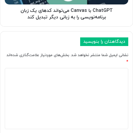
ص
ا
و
C
ChatGPT با Canvas می‌تواند کدهای یک زبان
ل
a
برنامه‌نویسی را به زبانی دیگر تبدیل کند
ا
n
ت
v
م
a
ا
s
دیدگاهتان را بنویسید
ب
م
ه
ی‌
نشانی ایمیل شما منتشر نخواهد شد.
بخش‌های موردنیاز علامت‌گذاری شده‌اند
ه
ت
*
و
و
ش
ا
د
م
ن
ی
ص
د
د
ن
ک
و
د
گ
ع
ه
ا
ی
ا
م
ی
ه
ج
ی
*
ه
ک