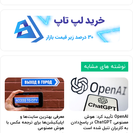
ف
ف
ح
ح
ه
ه
ب
ق
ع
ب
د
ل
ی
ی
نوشته های مشابه
OpenAI تأیید کرد: هوش
معرفی بهترین سایت‌ها و
مصنوعی ChatGPT در پاسخ‌دادن
اپلیکیشن‌ها برای ترجمه عکس با
به کاربران تنبل شده است
هوش مصنوعی