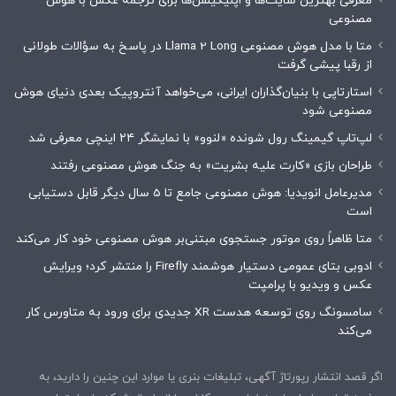
معرفی بهترین سایت‌ها و اپلیکیشن‌ها برای ترجمه عکس با هوش
مصنوعی
متا با مدل هوش مصنوعی Llama 2 Long در پاسخ به سؤالات طولانی
از رقبا پیشی گرفت
استارتاپی با بنیان‌گذاران ایرانی، می‌خواهد آنتروپیک بعدی دنیای هوش
مصنوعی شود
لپ‌تاپ گیمینگ رول شونده «لنوو» با نمایشگر ۲۴ اینچی معرفی شد
طراحان بازی «کارت علیه بشریت» به جنگ هوش مصنوعی رفتند
مدیرعامل انویدیا: هوش مصنوعی جامع تا 5 سال دیگر قابل دستیابی
است
متا ظاهراً روی موتور جستجوی مبتنی‌بر هوش مصنوعی خود کار می‌کند
ادوبی بتای عمومی دستیار هوشمند Firefly را منتشر کرد؛ ویرایش
عکس و ویدیو با پرامپت
سامسونگ روی توسعه هدست XR جدیدی برای ورود به متاورس کار
می‌کند
اگر قصد انتشار رپورتاژ آگهی، تبلیغات بنری یا موارد این چنین را دارید، به