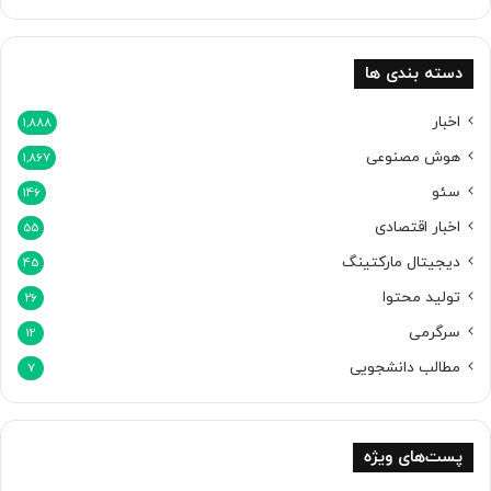
ن
ی
د
دسته بندی ها
ی
گ
اخبار
1,888
ر
هوش مصنوعی
1,867
ت
ب
سئو
146
د
اخبار اقتصادی
ی
55
ل
دیجیتال مارکتینگ
45
ک
تولید محتوا
ن
26
د
سرگرمی
12
مطالب دانشجویی
7
پست‌های ویژه