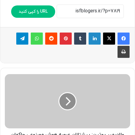
URL را کپی کنید
لینکدین
‫تامبلر
پینترست
‫رددیت
واتس آپ
تلگرام
چاپ
و
ل
ا
د
ی
م
ی
ر
پ
و
ولادیمیر پوتین: پیشتازان عرصه هوش مصنوعی حاکمان