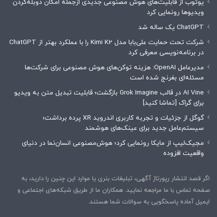
یوتوب از قابلیت‌های هوش مصنوعی جدیدی ازجمله امکان دوبله‌کردن
ویدیوها رونمایی کرد
ChatGPT یک ساله شد
شرکت تحت حمایت علی‌بابا مدل Kimi K2 را با عملکرد بهتر از ChatGPT
در برنامه‌نویسی معرفی کرد
مدیرعامل OpenAI: ‌هزینه توکن‌های هوش مصنوعی برای شرکت‌ها
مسئله‌ای بغرنج شده است
AI Vine در قالب Grok Imagine بازگشت؛ قابلیت تبدیل متن به ویدیو
برای گراک [تماشا کنید]
گوگل از جزئیات و تجربه کاربری اندروید XR پرده برداشت؛
سیستم‌عامل جدید برای عینک‌های هوشمند
مجیک‌لیپ از مایکا رونمایی کرد؛ هوش‌مصنوعی انسان‌نما در دنیای
واقعیت افزوده
اگر قصد انتشار رپورتاژ آگهی، تبلیغات بنری یا موارد این چنین را دارید، به
صفحه تماس با ما مراجعه نمایید. همکاران ما از طریق شبکه‌های اجتماعی و
ایمیل آماده پاسخگویی به سوالات شما هستند.