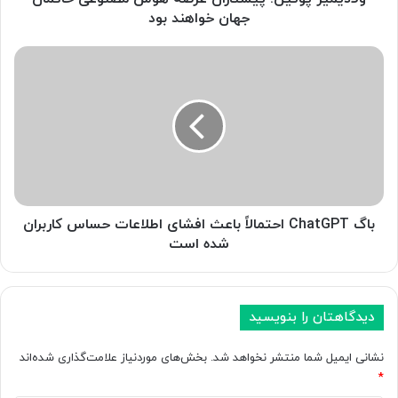
ت
جهان خواهند بود
ی
ن
ب
:
ا
پ
گ
ی
C
ش
h
ت
a
ا
t
ز
G
ا
P
ن
T
باگ ChatGPT احتمالاً باعث افشای اطلاعات حساس کاربران
ع
ا
شده است
ر
ح
ص
ت
ه
م
ه
ا
دیدگاهتان را بنویسید
و
ل
ش
اً
نشانی ایمیل شما منتشر نخواهد شد.
بخش‌های موردنیاز علامت‌گذاری شده‌اند
م
ب
*
ص
ا