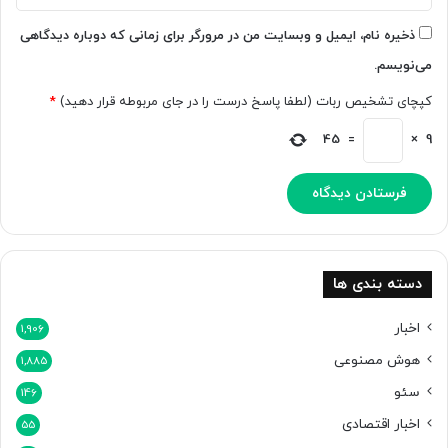
و
ب
د
ر
ذخیره نام، ایمیل و وبسایت من در مرورگر برای زمانی که دوباره دیدگاهی
ا
می‌نویسم.
ن
ش
کپچای تشخیص ربات (لطفا پاسخ درست را در جای مربوطه قرار دهید)
*
د
ه
45
=
×
9
ا
س
ت
دسته بندی ها
اخبار
1,906
هوش مصنوعی
1,885
سئو
146
اخبار اقتصادی
55