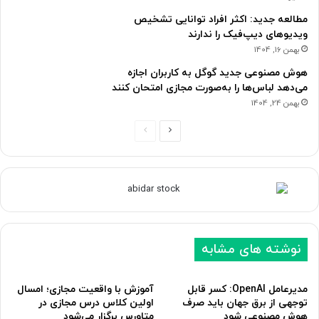
مطالعه جدید: اکثر افراد توانایی تشخیص
ویدیوهای دیپ‌فیک را ندارند
بهمن 16, 1404
هوش مصنوعی جدید گوگل به کاربران اجازه
می‌دهد لباس‌ها را به‌صورت مجازی امتحان کنند
بهمن 24, 1404
ص
ص
ف
ف
ح
ح
ه
ه
ب
ق
ع
ب
نوشته های مشابه
د
ل
ی
ی
مدیرعامل OpenAI: کسر قابل
آموزش با واقعیت مجازی؛ امسال
توجهی از برق جهان باید صرف
اولین کلاس درس مجازی در
هوش مصنوعی شود
متاورس برگزار می‌شود