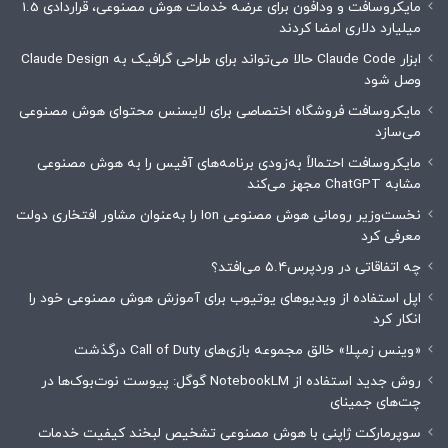
مایکروسافت و ودافون برای عرضه خدمات هوش مصنوعی، قراردادی 1.5
میلیارد دلاری امضا کردند
ابزار Claude Code حالا می‌تواند برای طراحی گرافیک به Claude Design
وصل شود
مایکروسافت فروشگاه اختصاصی برای لایسنس محتوای هوش مصنوعی
می‌سازد
مایکروسافت احتمالاً به‌زودی برنامه‌های آفیس را به هوش مصنوعی
مشابه ChatGPT مجهز می‌کند
نخست‌وزیر رومانی هوش مصنوعی Ion را به‌عنوان مشاور افتخاری دولت
معرفی کرد
چه اتفاقاتی در وردپرس۵.۴ می‌افتد؟
اپل استفاده از ویدیوهای یوتیوب برای آموزش هوش مصنوعی خود را
انکار کرد
«وینس زمپلا» خالق مجموعه بازی‌های Call of Duty درگذشت
روش جدید استفاده از NotebookLM گوگل: پیوست نوت‌بوک‌ها در
چت‌های جمینای
سوپرمارکت ژاپنی با هوش مصنوعی تشخیص لبخند کیفیت خدمات