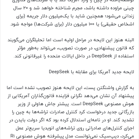
توسعه‌یافته در چین را وارد آمریکا کند یا با شرکت‌های فناوری
چینی مراوده داشته باشد، مجرم شناخته خواهد شد و 20 سال
زندانی می‌شود؛ همچنین شاید با یک‌میلیون دلار جریمه (برای
اشخاص حقیقی) یا 100 میلیون دلار (برای شرکت‌ها) مواجه شود.
البته هنوز این لایحه در مراحل اولیه است اما تحلیلگران می‌گویند
که قانون پیشنهادی، در صورت تصویب، می‌تواند به‌طور مؤثر
استفاده از DeepSeek در داخل ایالات متحده را غیرقانونی کند.
لایحه جدید آمریکا برای مقابله با DeepSeek
به گزارش واشنگتن پست، این لایحه هنوز تصویب نشده است اما
پیشنهاد آن نشان‌ می‌دهد نگرانی فزاینده قانون‌گذاران آمریکایی از
هوش مصنوعی DeepSeek است. پیشتر جاش هاولی از وزیر
بازرگانی جدید درخواست کرد کنترل صادرات تراشه‌ها به چین را
تشدید کند. او در نامه‌ای استدلال کرده بود که اگر دولت بایدن در
اجرای کنترل‌های صادراتی روی تراشه‌های انویدیا سریع‌تر عمل
می‌کرد، دیپ‌سیک نمی‌توانست مدل پیشرفته هوش مصنوعی R1