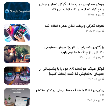
هوش مصنوعی دیپ مایند گوگل تصاویر جعلی
واقع گرایانه از حیوانات تولید می کند
تیر 9, 1405
تعرفه گمرکی واردات تلفن همراه اعلام شد
مرداد 3, 1405
بزرگترین شطرنج باز تاریخ: هوش مصنوعی
مشاغل را از چنگ شما در‌می‌آورد
اردیبهشت 28, 1405
گوگل عینک‌ هوشمند XR خود را با پشتیبانی از
جمینای به‌نمایش گذاشت [تماشا کنید]
دی 18, 1404
وردپرس 5.0.1 با هدف حفظ ایمنی بیشتر، منتشر
شد
تیر 20, 1405