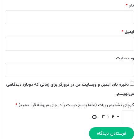
ش
ر
نام
*
د
م
]
د
ل
و
ایمیل
*
ر
ن
گ
م
وب‌ سایت
و
ذخیره نام، ایمیل و وبسایت من در مرورگر برای زمانی که دوباره دیدگاهی
می‌نویسم.
کپچای تشخیص ربات (لطفا پاسخ درست را در جای مربوطه قرار دهید)
*
3
=
4
−