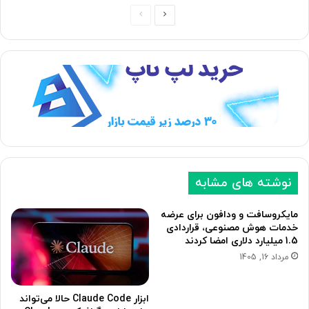
ص
ص
ف
ف
ح
ح
ه
ه
ب
ق
ع
ب
د
ل
ی
ی
نوشته های مشابه
مایکروسافت و ودافون برای عرضه
خدمات هوش مصنوعی، قراردادی
1.5 میلیارد دلاری امضا کردند
مرداد 16, 1405
ابزار Claude Code حالا می‌تواند