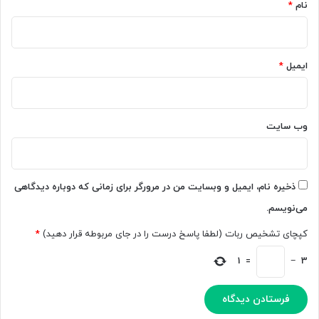
ا
نام
*
ا
ز
ی
ک
و
ر
ت
ه
ایمیل
*
و
ش
ی
م
ی
ا
چ
ل
وب‌ سایت
م
ی
ج
م
ه
ی
ز
د
ذخیره نام، ایمیل و وبسایت من در مرورگر برای زمانی که دوباره دیدگاهی
ش
ا
می‌نویسم.
د
ن
د
کپچای تشخیص ربات (لطفا پاسخ درست را در جای مربوطه قرار دهید)
*
1
=
−
3