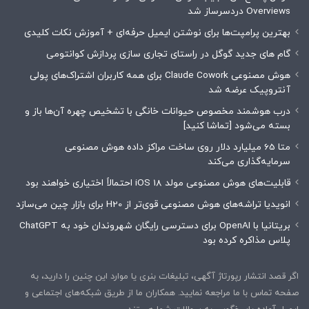
Overviews دردسرساز شد
بهترین پرامپت‌ها برای نوشتن ایمیل حرفه‌ای + آموزش نکات کلیدی
گام های جدید گوگل در راستای تجاری سازی پردازش کوانتومی
هوش مصنوعی Claude Cowork برای همه کاربران اشتراک‌های پولی
آنتروپیک عرضه شد
درب هوشمند مخصوص حیوانات خانگی با تشخیص چهره آن‌ها باز و
بسته می‌شود [تماشا کنید]
متا 65 میلیارد دلار روی ساخت مراکز داده هوش مصنوعی
سرمایه‌گذاری می‌کند
قابلیت‌های هوش مصنوعی مولد iOS 18 احتمالاً اختیاری خواهند بود
انویدیا تراشه‌های هوش مصنوعی قوی‌تر از H20 برای بازار چین می‌سازد
بریتانیا با OpenAI برای دسترسی رایگان شهروندان خود به ChatGPT
پلاس مذاکره کرده بود
اگر قصد انتشار رپورتاژ آگهی، تبلیغات بنری یا موارد این چنین را دارید، به
صفحه تماس با ما مراجعه نمایید. همکاران ما از طریق شبکه‌های اجتماعی و