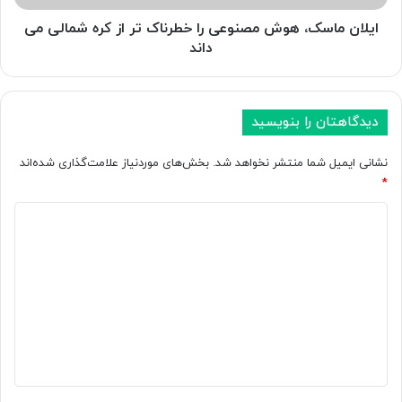
ی
ک
ا
،
ایلان ماسک، هوش مصنوعی را خطرناک تر از کره شمالی می
ب
ه
داند
ه
و
پ
ش
ل
م
ا
ص
دیدگاهتان را بنویسید
گ
ن
ی
و
نشانی ایمیل شما منتشر نخواهد شد.
بخش‌های موردنیاز علامت‌گذاری شده‌اند
ن
ع
*
ک
ی
ن
ر
د
ت
ا
ی
ر
خ
د
ل
ط
ا
ر
گ
س
ن
ا
پ
ا
ا
ک
ه
ت
ت
*
ی
ر
ف