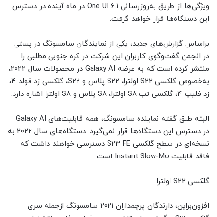
ویژگی‌ها از طریق به‌روزرسانی One UI 6.1 در ماه آینده در دسترس
این دستگاه‌ها قرار خواهد گرفت.
براساس گزارش‌های جدید، یکی از نمایندگان سامسونگ در پستی
در انجمن گفت‌وگوی کاربران این شرکت در کره جنوبی مطلبی را
منتشر کرده است که به عرضه Galaxy AI در محصولات سال 2022،
به‌خصوص گلکسی S22 اولترا، S22 پلاس و S22، گلکسی زد فولد 4،
زد فلیپ 4، گلکسی تب S8 اولترا، S8 پلاس و S8 اولترا اشاره دارد.
البته طبق گفته نماینده سامسونگ، همه قابلیت‌های Galaxy AI
در دسترس این دستگاه‌ها قرار نمی‌گیرد. دستگاه‌های سال 2022 به
نسخه‌ای در سطح گلکسی S23 FE دسترسی خواهند داشت که
فاقد قابلیت Instant Slow-Mo است.
گلکسی S22 اولترا
افزون‌براین، دارندگان پرچمداران 2021 سامسونگ ازجمله سری