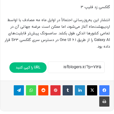
گلکسی زد فلیپ 3
انتشار این به‌روزرسانی احتمالاً در اوایل ماه مه مصادف با اواسط
اردیبهشت‌ماه آغاز می‌شود، اما ممکن است عرضه جهانی آن در
تمامی کشورها اندکی طول بکشد. سامسونگ پیش‌تر قابلیت‌های
Galaxy AI را از طریق One UI 6.1 در دسترس سری گلکسی S23 قرار
داده بود.
URL را کپی کنید
لینکدین
‫تامبلر
پینترست
‫رددیت
واتس آپ
تلگرام
چاپ