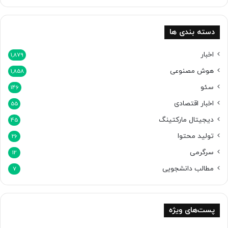
دسته بندی ها
اخبار
1,879
هوش مصنوعی
1,858
سئو
146
اخبار اقتصادی
55
دیجیتال مارکتینگ
45
تولید محتوا
26
سرگرمی
12
مطالب دانشجویی
7
پست‌های ویژه