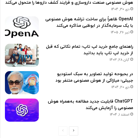
هوش مصنوعی صنعت داروسازی و فرایند کشف داروها را متحول می‌کند
دی 30, 1404
OpenAI ظاهراً برای ساخت تراشه هوش مصنوعی
با یک سرمایه‌گذار در ابوظبی مذاکره می‌کند
تیر 26, 1405
راهنمای جامع خرید لپ تاپ؛ تمام نکاتی که قبل
از خرید لپ تاپ باید بدانید
آبان 28, 1403
در بحبوحه تولید تصاویر به سبک استودیو
جیبلی؛ میازاکی از هوش مصنوعی متنفر بود
دی 20, 1404
ChatGPT قابلیت جدید مطالعه به‌همراه هوش
مصنوعی را آزمایش می‌کند
اسفند 1, 1404
ص
ص