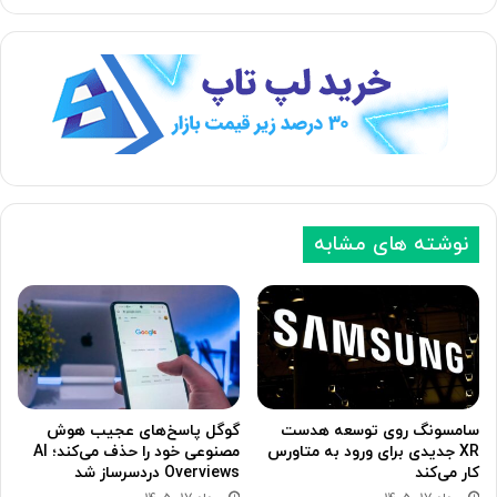
ف
ف
ح
ح
ه
ه
ب
ق
ع
ب
د
ل
ی
ی
نوشته های مشابه
سامسونگ روی توسعه هدست
گوگل پاسخ‌های عجیب هوش
XR جدیدی برای ورود به متاورس
مصنوعی خود را حذف می‌کند؛ AI
کار می‌کند
Overviews دردسرساز شد