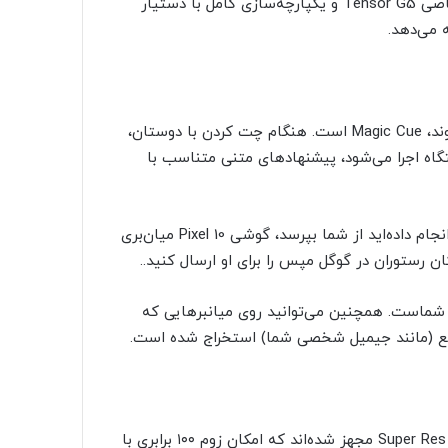
پایه هوش مصنوعی طراحی شده‌اند. این سری با پردازنده اختصاصی Tensor G5 و یکپارچه‌سازی کامل با دستیار
اولین ابزار جدیدی که بیشتر کاربران احتمالاً با آن روبه‌رو می‌شوند، Magic Cue است. هنگام چت کردن با دوستان،
ورت محلی روی دستگاه اجرا می‌شود، پیشنهادهای متنی متناسب با
برای نمونه، اگر دوستی درباره رزرو رستورانی که هفته گذشته انجام داده‌اید از شما بپرسد، گوشی Pixel 10 میان‌بری
رستوران در گوگل مپس را برای او ارسال کنید..
ر داده‌های شماست. همچنین می‌توانید روی میانبرهایی که
منبع (مانند جیمیل شخصی شما) استخراج شده است.
در بخش دوربین نیز، مدل‌های Pro و Pro XL به فناوری Super Res Zoom مجهز شده‌اند که امکان زوم ۱۰۰ برابری با