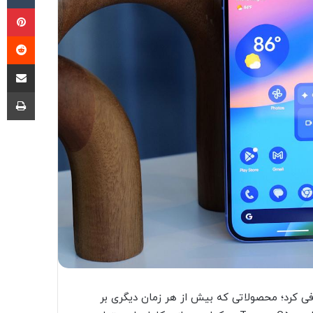
پی
‫ر
اشتراک گذ
چا
م اخیر خود، نسل جدید گوشی‌های Pixel 10 را معرفی کرد؛ محصولاتی که بیش از هر زمان دیگری بر