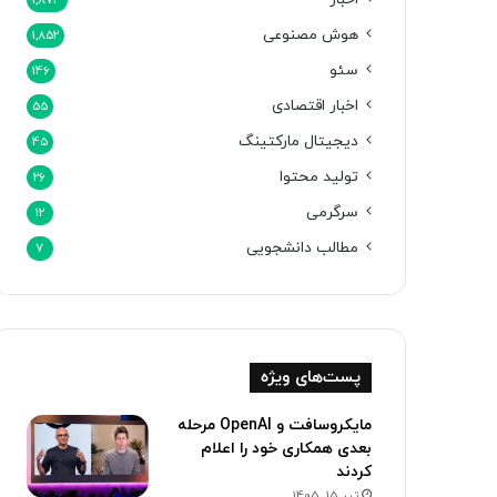
1,873
هوش مصنوعی
1,852
سئو
146
اخبار اقتصادی
55
دیجیتال مارکتینگ
45
تولید محتوا
26
سرگرمی
12
مطالب دانشجویی
7
پست‌های ویژه
مایکروسافت و OpenAI مرحله
بعدی همکاری خود را اعلام
کردند
تیر 15, 1405