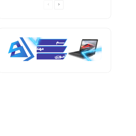
ص
ص
ف
ف
ح
ح
ه
ه
ب
ق
ع
ب
د
ل
ی
ی