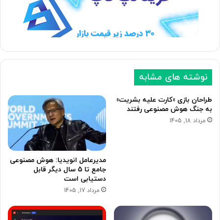
ب
ق
ع
ب
د
ل
ی
ی
نوشته های مشابه
طراحان بازی «کارت علیه بشریت»
به جنگ هوش مصنوعی رفتند
مرداد 18, 1405
مدیرعامل انویدیا: هوش مصنوعی
جامع تا 5 سال دیگر قابل
دستیابی است
مرداد 17, 1405