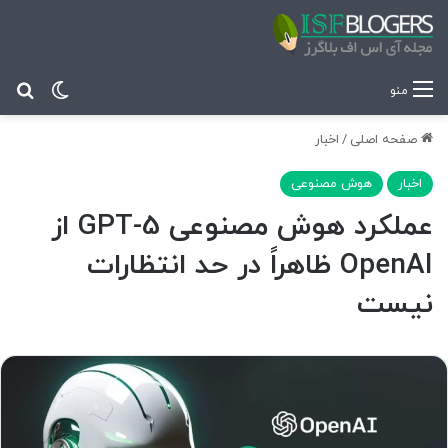
تغییر پ
جس
منو
صفحه اصلی
/
اخبار
اخبار
هوش مصنوعی
عملکرد هوش مصنوعی GPT-5 از
OpenAI ظاهراً در حد انتظارات
نیست