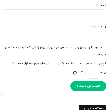
ل‌
ایمیل
*
ت
و
ج
ه
وب‌ سایت
ب
ه
ج
ل
ذخیره نام، ایمیل و وبسایت من در مرورگر برای زمانی که دوباره دیدگاهی
و
می‌نویسم.
خ
و
کپچای تشخیص ربات (لطفا پاسخ درست را در جای مربوطه قرار دهید)
*
ا
ه
7
=
−
8
د
ب
و
د
دسته بندی ها