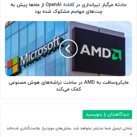
ا
حادثه مرگبار تیراندازی در کانادا؛ OpenAI از ماه‌ها پیش به
ر
چت‌های مهاجم مشکوک شده بود
ت
ی
م
ر
ا
ا
ی
ن
ک
د
ر
ا
و
ز
س
ی
ا
د
ف
ر
ت
مایکروسافت به AMD در ساخت تراشه‌های هوش مصنوعی
ک
ب
کمک می‌کند
ا
ه
ن
A
ا
M
د
D
دیدگاهتان را بنویسید
ا
د
؛
ر
نشانی ایمیل شما منتشر نخواهد شد.
بخش‌های موردنیاز علامت‌گذاری شده‌اند
O
س
*