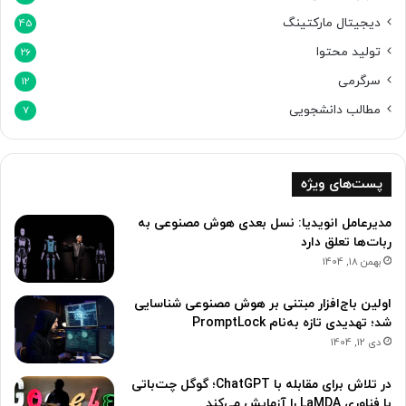
دیجیتال مارکتینگ
45
تولید محتوا
26
سرگرمی
12
مطالب دانشجویی
7
پست‌های ویژه
مدیرعامل انویدیا: نسل بعدی هوش مصنوعی به
ربات‌ها تعلق دارد
بهمن 18, 1404
اولین باج‌افزار مبتنی بر هوش مصنوعی شناسایی
شد؛ تهدیدی تازه به‌نام PromptLock
دی 12, 1404
در تلاش برای مقابله با ChatGPT؛ گوگل چت‌باتی
با فناوری LaMDA را آزمایش می‌کند