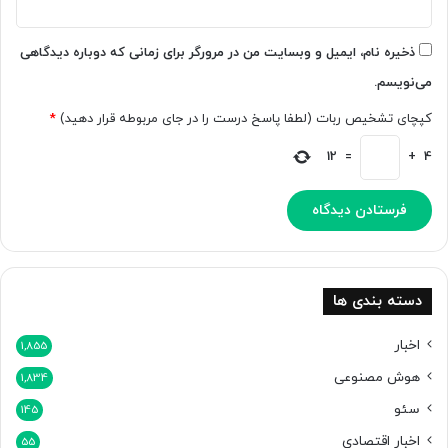
ی
م
م
ک
ه
م
ذخیره نام، ایمیل و وبسایت من در مرورگر برای زمانی که دوباره دیدگاهی
ا
ی‌
می‌نویسم.
ج
ک
م
ن
کپچای تشخیص ربات (لطفا پاسخ درست را در جای مربوطه قرار دهید)
*
م
د
ش
12
=
+
4
ک
و
ک
ش
د
ه
ب
دسته بندی ها
و
د
اخبار
1,855
هوش مصنوعی
1,834
سئو
145
اخبار اقتصادی
55