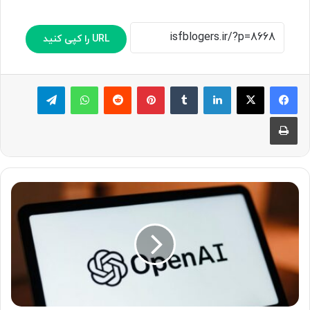
URL را کپی کنید
لینکدین
‫تامبلر
پینترست
‫رددیت
واتس آپ
تلگرام
چاپ
ح
ا
د
ث
ه
م
ر
گ
ب