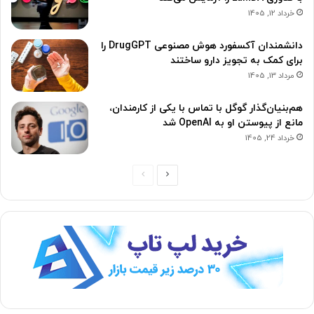
خرداد 12, 1405
دانشمندان آکسفورد هوش مصنوعی DrugGPT را
برای کمک به تجویز دارو ساختند
مرداد 13, 1405
هم‌بنیان‌گذار گوگل با تماس با یکی از کارمندان،
مانع از پیوستن او به OpenAI شد
خرداد 24, 1405
ص
ص
ف
ف
ح
ح
ه
ه
ب
ق
ع
ب
د
ل
ی
ی