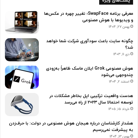
پست‌های ویژه
معرفی برنامه SwapFace؛ تغییر چهره در عکس‌ها
و ویدیوها با هوش مصنوعی
بهمن 27, 1404
چگونه سایت باعث سودآوری شرکت شما خواهد
شد؟
دی 11, 1403
هوش مصنوعی Grok ایلان ماسک ظاهراً به‌زودی
چندوجهی می‌شود
اسفند 2, 1404
هدست واقعیت ترکیبی اپل بخاطر مشکلات در
توسعه احتمالا سال 2023 از راه می‌رسد
خرداد 15, 1405
هشدار کارشناسان درباره هیجان هوش مصنوعی در دولت: با حرف‌زدن
به پیشرفت نمی‌رسیم
بهمن 13, 1404