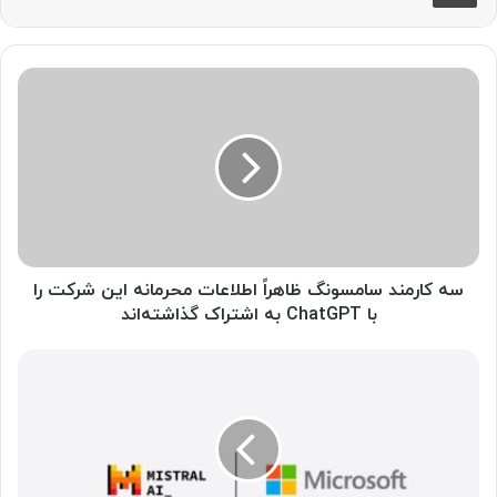
س
ه
ک
ا
ر
م
ن
د
س
ا
سه کارمند سامسونگ ظاهراً اطلاعات محرمانه این شرکت را
م
با ChatGPT به‌ اشتراک گذاشته‌اند
س
و
م
ن
ا
گ
ی
ظ
ک
ا
ر
ه
و