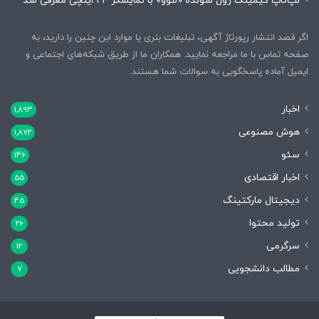
لپ‌تاپ گیمینگ رول شونده «لنوو» با نمایشگر ۲۴ اینچی معرفی شد
اگر قصد انتشار رپورتاژ آگهی، تبلیغات بنری یا موارد این چنین را دارید، به
صفحه تماس با ما مراجعه نمایید. همکاران ما از طریق شبکه‌های اجتماعی و
ایمیل آماده پاسخگویی به سوالات شما هستند.
اخبار
1,893
هوش مصنوعی
1,872
سئو
146
اخبار اقتصادی
55
دیجیتال مارکتینگ
45
تولید محتوا
26
سرگرمی
12
مطالب دانشجویی
7