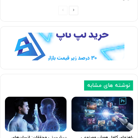
ص
ص
ف
ف
ح
ح
ه
ه
ب
ق
ع
ب
د
ل
ی
ی
نوشته های مشابه
راهنمای کامل هوش مصنوعی
پیش‌بینی محققان: انسان‌های