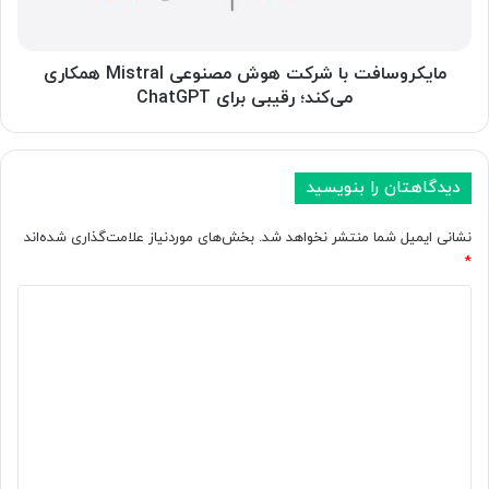
ر
س
اً
ا
ا
ف
ط
ت
مایکروسافت با شرکت هوش مصنوعی Mistral همکاری
ل
ب
می‌کند؛ رقیبی برای ChatGPT
ا
ا
ع
ش
ا
ر
ت
ک
دیدگاهتان را بنویسید
م
ت
ح
ه
نشانی ایمیل شما منتشر نخواهد شد.
بخش‌های موردنیاز علامت‌گذاری شده‌اند
ر
و
*
م
ش
ا
د
م
ن
ص
ی
ه
ن
د
ا
و
ی
ع
گ
ن
ی
ا
ش
M
ر
i
ه
ک
s