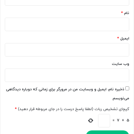
*
ت
t
ر
r
نام
*
ا
a
ب
l
ا
ه
C
م
ایمیل
*
h
ک
a
ا
t
ر
G
ی
وب‌ سایت
P
م
T
ی‌
ب
ک
ه‌
ن
ذخیره نام، ایمیل و وبسایت من در مرورگر برای زمانی که دوباره دیدگاهی
ا
د
می‌نویسم.
ش
؛
ت
ر
کپچای تشخیص ربات (لطفا پاسخ درست را در جای مربوطه قرار دهید)
*
ر
ق
ا
ی
=
7
+
5
ک
ب
گ
ی