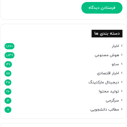
ش
م
ص
ن
و
ع
دسته بندی ها
ی
ت
اخبار
1,870
و
هوش مصنوعی
1,849
ل
ی
سئو
146
د
اخبار اقتصادی
م
55
ی‌
دیجیتال مارکتینگ
45
ش
تولید محتوا
و
26
د
سرگرمی
12
مطالب دانشجویی
7