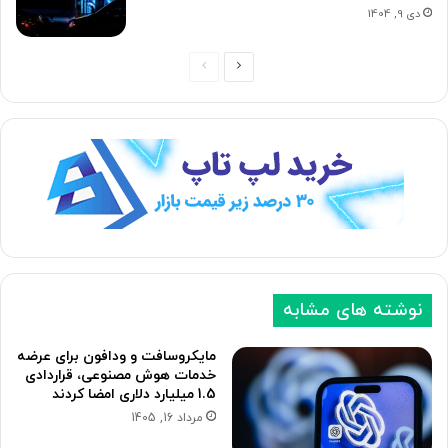
دی 9, 1404
ص
ص
ف
ف
ح
ح
ه
ه
ب
ق
ع
ب
د
ل
ی
ی
نوشته های مشابه
مایکروسافت و ودافون برای عرضه
خدمات هوش مصنوعی، قراردادی
1.5 میلیارد دلاری امضا کردند
مرداد 16, 1405