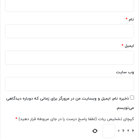
ا
*
ی
آ
نام
*
ن
ل
ا
ی
ایمیل
*
ن
ت
ا
س
وب‌ سایت
ا
ل
2
0
ذخیره نام، ایمیل و وبسایت من در مرورگر برای زمانی که دوباره دیدگاهی
2
می‌نویسم.
6
ب
کپچای تشخیص ربات (لطفا پاسخ درست را در جای مربوطه قرار دهید)
*
ا
ه
=
6
+
6
و