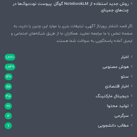
روش جدید استفاده از NotebookLM گوگل: پیوست نوت‌بوک‌ها در
چت‌های جمینای
اگر قصد انتشار رپورتاژ آگهی، تبلیغات بنری یا موارد این چنین را دارید، به
صفحه تماس با ما مراجعه نمایید. همکاران ما از طریق شبکه‌های اجتماعی و
ایمیل آماده پاسخگویی به سوالات شما هستند.
اخبار
1,870
هوش مصنوعی
1,849
سئو
146
اخبار اقتصادی
55
دیجیتال مارکتینگ
45
تولید محتوا
26
سرگرمی
12
مطالب دانشجویی
7