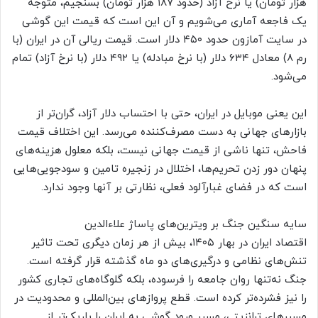
هزار تومان) یا نرخ آزاد (حدود ۱۸۷ هزار تومان) بسنجیم، متوجه
یک فاجعه آماری می‌شویم و آن این است که قیمت این گوشی
در سایت آمازون حدود ۴۵۰ دلار است. قیمت ریالی آن در ایران (با
رم ۸) معادل ۶۳۴ دلار (با نرخ مبادله) یا ۴۹۲ دلار (با نرخ آزاد) تمام
می‌شود.
این یعنی موبایل در ایران، حتی با احتساب دلار آزاد، گران‌تر از
بازار‌های جهانی به دست مصرف‌کننده می‌رسد. این اختلاف قیمت
فاحش، تنها ناشی از قیمت جهانی نیست، بلکه معلول هزینه‌های
پنهان دور زدن تحریم‌ها، اختلال در زنجیره تامین و سودجویی‌هایی
است که در فضای غبارآلود فعلی، نظارتی بر آنها وجود ندارد.
سایه سنگین جنگ بر ویترین‌های پاساژ علاءالدین
اقتصاد ایران در بهار ۱۴۰۵، بیش از هر زمان دیگری تحت تاثیر
تنش‌های نظامی و درگیری‌های دو ماه گذشته قرار گرفته است.
جنگ نه‌تنها روان جامعه را فرسوده، بلکه گلوگاه‌های تجاری کشور
را نیز فشرده‌تر کرده است. قطع پرواز‌های بین‌المللی و محدودیت در
مسیر‌های ترانزیتی، مسیر ورود گوشی به ایران را باریک‌تر از