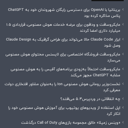
بریتانیا با OpenAI برای دسترسی رایگان شهروندان خود به ChatGPT
پلاس مذاکره کرده بود
مایکروسافت و ودافون برای عرضه خدمات هوش مصنوعی، قراردادی 1.5
میلیارد دلاری امضا کردند
ابزار Claude Code حالا می‌تواند برای طراحی گرافیک به Claude Design
وصل شود
مایکروسافت فروشگاه اختصاصی برای لایسنس محتوای هوش مصنوعی
می‌سازد
مایکروسافت احتمالاً به‌زودی برنامه‌های آفیس را به هوش مصنوعی
مشابه ChatGPT مجهز می‌کند
نخست‌وزیر رومانی هوش مصنوعی Ion را به‌عنوان مشاور افتخاری دولت
معرفی کرد
چه اتفاقاتی در وردپرس۵.۴ می‌افتد؟
اپل استفاده از ویدیوهای یوتیوب برای آموزش هوش مصنوعی خود را
انکار کرد
«وینس زمپلا» خالق مجموعه بازی‌های Call of Duty درگذشت