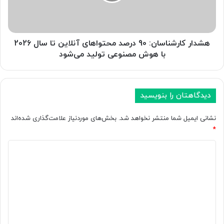
ک
ا
ر
ش
ن
هشدار کارشناسان: 90 درصد محتواهای آنلاین تا سال 2026
ا
با هوش مصنوعی تولید می‌شود
س
ا
ن
:
دیدگاهتان را بنویسید
9
0
نشانی ایمیل شما منتشر نخواهد شد.
بخش‌های موردنیاز علامت‌گذاری شده‌اند
د
*
ر
د
ص
د
ی
م
د
ح
ت
گ
و
ا
ا
ه
ه