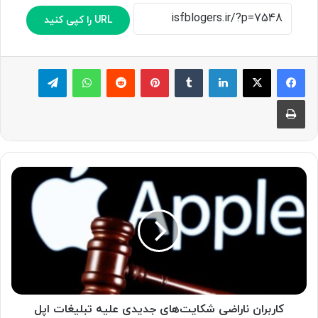
URL را کپی کنید
لینکدین
‫تامبلر
پینترست
‫رددیت
واتس آپ
تلگرام
چاپ
ک
ا
ر
ب
ر
ا
ن
ن
ا
ر
کاربران ناراضی شکایت‌های جدیدی علیه تبلیغات اپل