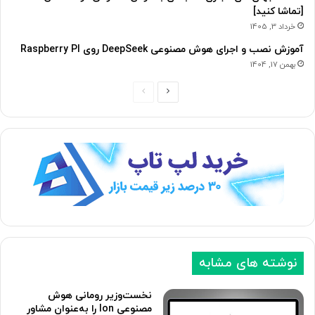
[تماشا کنید]
خرداد 3, 1405
آموزش نصب و اجرای هوش مصنوعی DeepSeek روی Raspberry PI
بهمن 17, 1404
ص
ص
ف
ف
ح
ح
ه
ه
ب
ق
ع
ب
د
ل
ی
ی
نوشته های مشابه
نخست‌وزیر رومانی هوش
مصنوعی Ion را به‌عنوان مشاور