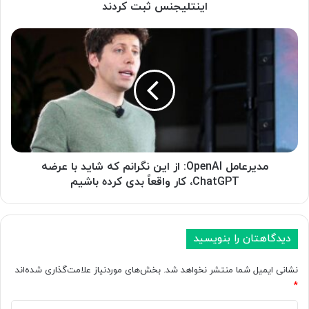
ا
اینتلیجنس ثبت کردند
ض
ی
م
ش
د
ک
ی
ا
ر
ی
ع
ت‌
ا
ه
م
ا
ل
ی
O
ج
p
مدیرعامل OpenAI: از این نگرانم که شاید با عرضه
د
e
ChatGPT، کار واقعاً بدی کرده باشیم
ی
n
د
A
ی
I
ع
:
دیدگاهتان را بنویسید
ل
ا
ی
ز
نشانی ایمیل شما منتشر نخواهد شد.
بخش‌های موردنیاز علامت‌گذاری شده‌اند
ه
ا
*
ت
ی