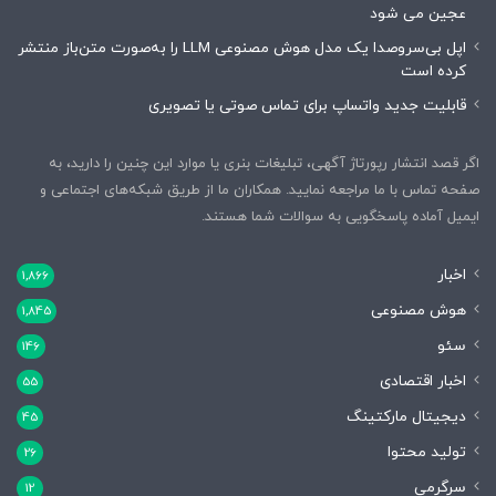
عجین می شود
اپل بی‌سروصدا یک مدل هوش مصنوعی LLM را به‌صورت متن‌باز منتشر
کرده است
قابلیت جدید واتساپ برای تماس صوتی یا تصویری
اگر قصد انتشار رپورتاژ آگهی، تبلیغات بنری یا موارد این چنین را دارید، به
صفحه تماس با ما مراجعه نمایید. همکاران ما از طریق شبکه‌های اجتماعی و
ایمیل آماده پاسخگویی به سوالات شما هستند.
اخبار
1,866
هوش مصنوعی
1,845
سئو
146
اخبار اقتصادی
55
دیجیتال مارکتینگ
45
تولید محتوا
26
سرگرمی
12