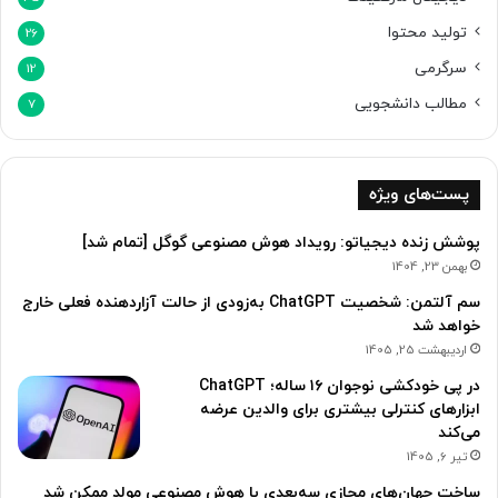
ا
تولید محتوا
ش
26
ی
سرگرمی
12
م
مطالب دانشجویی
7
پست‌های ویژه
پوشش زنده دیجیاتو: رویداد هوش مصنوعی گوگل [تمام شد]
بهمن 23, 1404
سم آلتمن: شخصیت ChatGPT به‌زودی از حالت آزاردهنده فعلی خارج
خواهد شد
اردیبهشت 25, 1405
در پی خودکشی نوجوان ۱۶ ساله؛ ChatGPT
ابزارهای کنترلی بیشتری برای والدین عرضه
می‌کند
تیر 6, 1405
ساخت جهان‌های مجازی سه‌بعدی با هوش مصنوعی مولد ممکن شد