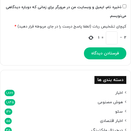
ر
t
ذخیره نام، ایمیل و وبسایت من در مرورگر برای زمانی که دوباره دیدگاهی
د
G
می‌نویسم.
ن
P
د
T
کپچای تشخیص ربات (لطفا پاسخ درست را در جای مربوطه قرار دهید)
*
،
ک
1
=
−
2
ا
ر
و
ا
ق
ع
اً
دسته بندی ها
ب
د
اخبار
1,866
ی
هوش مصنوعی
1,845
ک
ر
سئو
146
د
اخبار اقتصادی
ه
55
ب
دیجیتال مارکتینگ
45