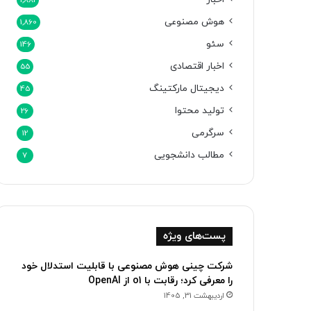
1,881
هوش مصنوعی
1,860
سئو
146
اخبار اقتصادی
55
دیجیتال مارکتینگ
45
تولید محتوا
26
سرگرمی
12
مطالب دانشجویی
7
پست‌های ویژه
شرکت چینی هوش مصنوعی با قابلیت استدلال خود
را معرفی کرد؛ رقابت با o1 از OpenAI
اردیبهشت 31, 1405