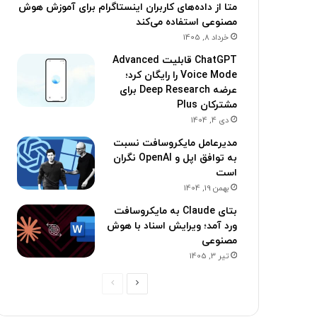
متا از داده‌های کاربران اینستاگرام برای آموزش هوش
مصنوعی استفاده می‌کند
خرداد 8, 1405
ChatGPT قابلیت Advanced
Voice Mode را رایگان کرد؛
عرضه Deep Research برای
مشترکان Plus
دی 4, 1404
مدیرعامل مایکروسافت نسبت
به توافق اپل و OpenAI نگران
است
بهمن 19, 1404
بتای Claude به مایکروسافت
ورد آمد؛ ویرایش اسناد با هوش
مصنوعی
تیر 3, 1405
ص
ص
ف
ف