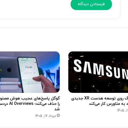
ی
ا
گ
ی
و
گ
گ
ز
ل
ی
د
ن
ر
آ
ی
ی
ک
ف
پ
و
ل
ن
ت
م
ف
ی‌
ر
ک
م
ن
د
سامسونگ روی توسعه هدست XR جدیدی
گوگل پاسخ‌های عجیب هوش مصنوع
د به متاورس کار می‌کند
را حذف می‌کند؛ views
شد
مرداد 17, 1405