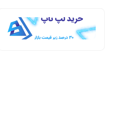
ح
ح
ه
ه
ب
ق
ع
ب
د
ل
ی
ی