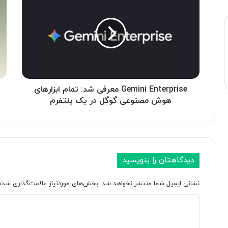
e
ی
m
ن
i
گ
-
n
i
چ
E
ی
n
ک
t
و
e
Gemini Enterprise معرفی شد: تمام ابزارهای
:
r
ا
هوش مصنوعی گوگل در یک پلتفرم
p
پ
r
ل
i
ت
s
ا
۱
e
دیدگاهتان را بنویسید
م
۰
ع
س
نشانی ایمیل شما منتشر نخواهد شد.
بخش‌های موردنیاز علامت‌گذاری شده‌
ر
ا
ف
ل
د
ی
آ
ش
ی
ی
د
ن