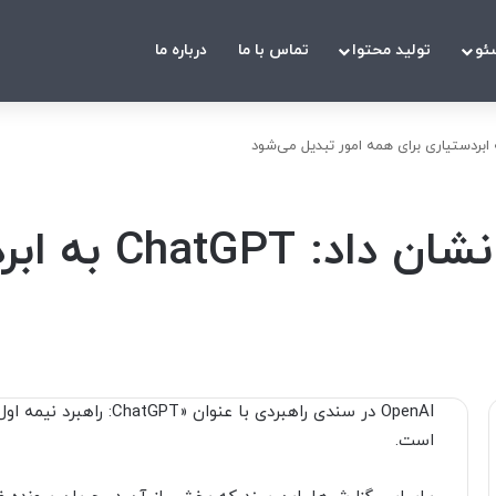
ئو
تولید محتوا
تماس با ما
درباره ما
سند راهبردی nAI
است.