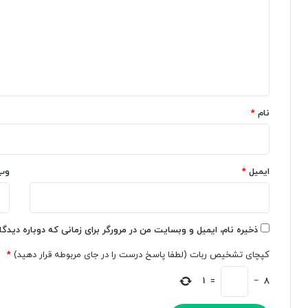
د
:
د
گ
ت
ه
م
ه
ا
ا
د
ه
م
س
ا
ت
*
ب
و
نام
*
ز
ا
ا
ق
ر
ع
ه
ی
ایمیل
*
وب
ا
ت
ی
ا
ه
ف
و
ز
ش
و
ذخیره نام، ایمیل و وبسایت من در مرورگر برای زمانی که دوباره دیدگ
م
د
کپچای تشخیص ربات (لطفا پاسخ درست را در جای مربوطه قرار دهید)
*
ص
ه
ن
ر
1
=
−
8
و
ا
ع
ج