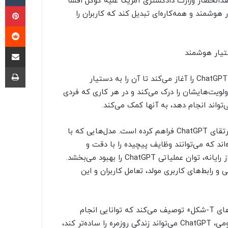
دانحصار وزارت دادگستری آمریکا علیه گوگل افشا
پی
قصد دارد ChatGPT را به ابردستیار هوشمند و همه‌کاره‌ای تبدیل کند که کاربران را
‫ر
اشتراک گذ
چا
در این سند آمده است OpenAI از نیمه اول سال آینده، ارتقای ChatGPT را آغاز می‌کند تا آن را به دستیار
اولویت‌هایشان را درک می‌کند و در هر کاری که فردی
تواند انجام دهد، به آنها کمک می‌کند.
این سند خاطرنشان می‌کند شرایط کنونی فرصت مناسبی برای ارتقای ChatGPT فراهم کرده است. مدل‌هایی که با
ده‌اند که می‌توانند وظایف پیچیده را با دقت و
اطمینان انجام دهند. در کنار آن، ابزارهایی مانند ابزار استفاده از رایانه، توان عملیاتی ChatGPT را بهبود می‌بخشد.
رابط‌های کاربری مولد، تعامل کاربران و این
OpenAI در این سند، ابردستیار را موجودی هوشمند با «مهارت‌های T-شکل» توصیف می‌کند که توانایی انجام
هم‌زمان وظایف عمومی و تخصصی را دارد. در بخش وظایف عمومی، ChatGPT می‌تواند زندگی روزمره را ساده‌تر کند،