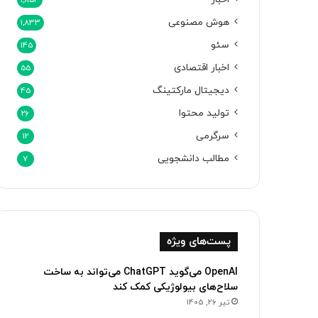
1,854
هوش مصنوعی
1,833
سئو
145
اخبار اقتصادی
55
دیجیتال مارکتینگ
45
تولید محتوا
26
سرگرمی
12
مطالب دانشجویی
7
پست‌های ویژه
OpenAI می‌گوید ChatGPT می‌تواند به ساخت
سلاح‌های بیولوژیکی کمک کند
تیر 26, 1405