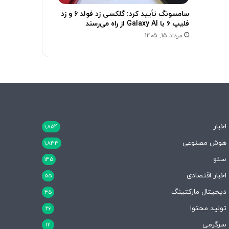
سامسونگ تأیید کرد: گلکسی زد فولد ۶ و زد
فلیپ ۶ با Galaxy AI از راه می‌رسند
مرداد 15, 1405
اخبار
1,854
هوش مصنوعی
1,833
سئو
145
اخبار اقتصادی
55
دیجیتال مارکتینگ
45
تولید محتوا
26
سرگرمی
12