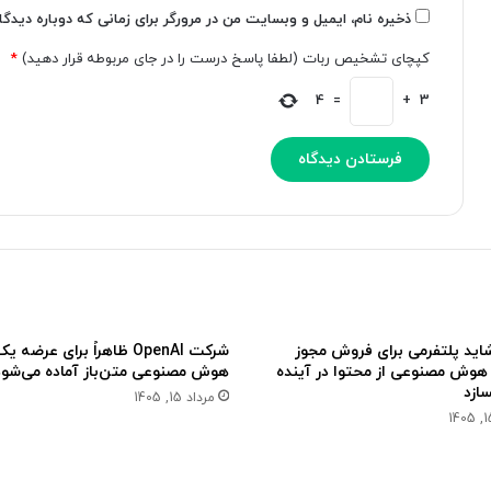
h
ب
ذخیره نام، ایمیل و وبسایت من در مرورگر برای زمانی که دوباره دیدگ
a
ی
کپچای تشخیص ربات (لطفا پاسخ درست را در جای مربوطه قرار دهید)
*
t
ن
G
ا
4
=
+
3
P
ک
T
م
ا
ک
س
م
ت
ی‌
ف
ک
ا
ن
د
د
ه
م
ی‌
اید پلتفرمی برای فروش مجوز
شرکت OpenAI ظاهراً برای عرضه
ک
هوش مصنوعی از محتوا در آینده
هوش مصنوعی متن‌باز آماده می‌شود
ن
ازد
مرداد 15, 1405
ن
د
؟