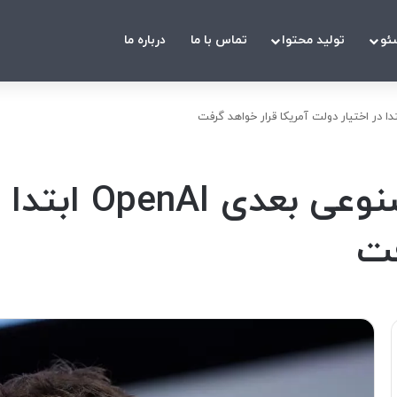
ئو
تولید محتوا
تماس با ما
درباره ما
سم آلتمن: هوش مص
فت