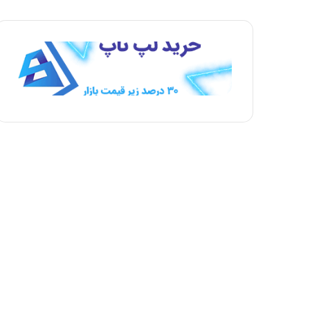
ح
ح
ه
ه
ب
ق
ع
ب
د
ل
ی
ی