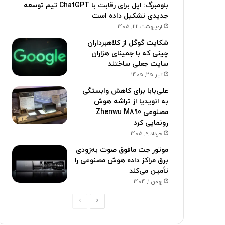
بلومبرگ: اپل برای رقابت با ChatGPT تیم توسعه
جدیدی تشکیل داده است
اردیبهشت 22, 1405
شکایت گوگل از کلاهبرداران
چینی که با جمینای هزاران
سایت جعلی ساختند
تیر 25, 1405
علی‌بابا برای کاهش وابستگی
به انویدیا از تراشه هوش
مصنوعی Zhenwu M890
رونمایی کرد
خرداد 9, 1405
موتور جت مافوق صوت به‌زودی
برق مراکز داده هوش مصنوعی را
تأمین می‌کند
بهمن 1, 1404
ص
ص
ف
ف