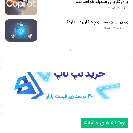
برای کاربران متمرکز خواهد شد
تیر 3, 1405
وردپرس چیست و چه کاربردی دارد؟
اسفند 23, 1401
ص
ص
ف
ف
ح
ح
ه
ه
ب
ق
ع
ب
د
ل
ی
ی
نوشته های مشابه