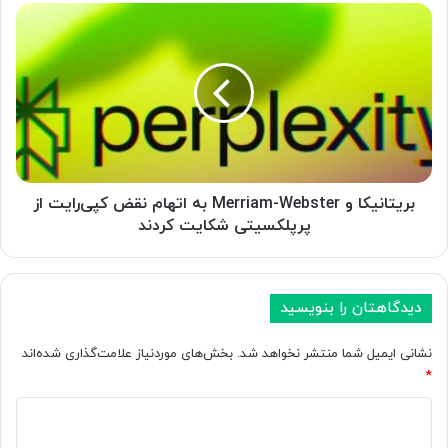
ر
ب
ت
ر
ر
ی
ه
ت
و
ا
ش
ن
م
ی
ص
ک
ن
ا
و
و
بریتانیکا و Merriam-Webster به اتهام نقض کپی‌رایت از
ع
M
پرپلکسیتی شکایت کردند
ی
e
د
r
ر
r
س
i
دیدگاهتان را بنویسید
ا
a
ل
m
نشانی ایمیل شما منتشر نخواهد شد.
بخش‌های موردنیاز علامت‌گذاری شده‌اند
2
-
*
0
W
2
د
e
5
b
ی