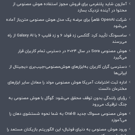
آمازون شاید پلتفرمی برای فروش مجوز استفاده هوش مصنوعی از
محتوا در آینده نزدیک بسازد
شرکت OpenAI ظاهراً برای عرضه یک مدل هوش مصنوعی متن‌باز آماده
می‌شود
سامسونگ تأیید کرد: گلکسی زد فولد ۶ و زد فلیپ ۶ با Galaxy AI از راه
می‌رسند
هوش مصنوعی Sora در سال 2024 در دسترس تمام کاربران قرار
می‌گیرد
دسترسی گران کاربران به‌ابزارهای هوش‌مصنوعی؛جیب‌بری دیجیتال از
ایرانی‌ها
اداره ثبت اختراعات آمریکا هوش مصنوعی مولد را معادل سایر ابزارهای
مخترعان دانست
رؤیای رانندگی بدون توقف محقق می‌شود: گوگل با هوش مصنوعی به
جنگ ترافیک می‌رود
هوش مصنوعی مسواک جدید Oral-B به شما نحوه شستشوی دهان را
می‌آموزد
ورود هوش مصنوعی به دنیای فوتبال؛ این الگوریتم بازیکنان مستعد را