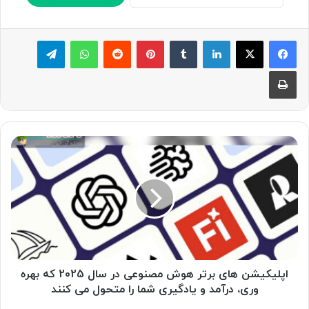
لینکدین
‫تامبلر
پینترست
‫رددیت
واتس آپ
تلگرام
چاپ
ا
پ
ل
ی
ک
ی
ش
ن
ه
ا
اپلیکیشن های برتر هوش مصنوعی در سال 2025 که بهره
ی
وری، درآمد و یادگیری شما را متحول می کنند
ب