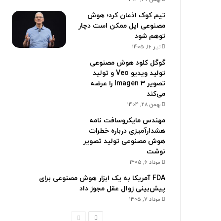
تیم کوک اذعان کرد؛ هوش
مصنوعی اپل ممکن است دچار
توهم شود
تیر 16, 1405
گوگل کلود هوش مصنوعی
تولید ویدیو Veo و تولید
تصویر Imagen 3 را عرضه
می‌کند
بهمن 28, 1404
مهندس مایکروسافت نامه
هشدارآمیزی درباره خطرات
هوش مصنوعی تولید تصویر
نوشت
مرداد 6, 1405
FDA آمریکا به یک ابزار هوش مصنوعی برای
پیش‌بینی زوال عقل مجوز داد
مرداد 7, 1405
ص
ص