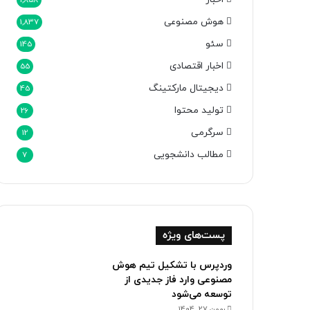
1,858
هوش مصنوعی
1,837
سئو
145
اخبار اقتصادی
55
دیجیتال مارکتینگ
45
تولید محتوا
26
سرگرمی
12
مطالب دانشجویی
7
پست‌های ویژه
وردپرس با تشکیل تیم هوش
مصنوعی وارد فاز جدیدی از
توسعه می‌شود
بهمن 27, 1404