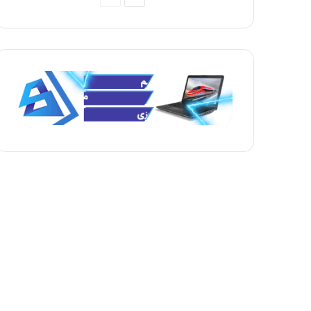
ف
ف
ح
ح
ه
ه
ب
ق
ع
ب
د
ل
ی
ی