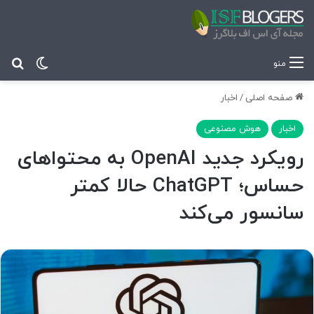
تغییر پ
جس
منو
صفحه اصلی
/
اخبار
اخبار
هوش مصنوعی
رویکرد جدید OpenAI به محتواهای
حساس؛ ChatGPT حالا کمتر
سانسور می‌کند