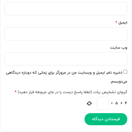
4
ل
0
ه
0
خ
ع
و
ایمیل
*
ر
د
ض
ت
ه
ا
م
ن
وب‌ سایت
ی‌
ص
ش
ح
و
ب
د
ت
ذخیره نام، ایمیل و وبسایت من در مرورگر برای زمانی که دوباره دیدگاهی
ک
می‌نویسم.
ن
ی
کپچای تشخیص ربات (لطفا پاسخ درست را در جای مربوطه قرار دهید)
*
د
=
5
+
4