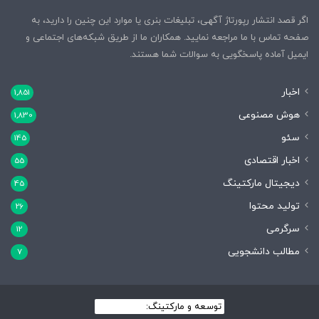
اگر قصد انتشار رپورتاژ آگهی، تبلیغات بنری یا موارد این چنین را دارید، به
صفحه تماس با ما مراجعه نمایید. همکاران ما از طریق شبکه‌های اجتماعی و
ایمیل آماده پاسخگویی به سوالات شما هستند.
اخبار
1,851
هوش مصنوعی
1,830
سئو
145
اخبار اقتصادی
55
دیجیتال مارکتینگ
45
تولید محتوا
26
سرگرمی
12
مطالب دانشجویی
7
توسعه و مارکتینگ:
بیزینس یار