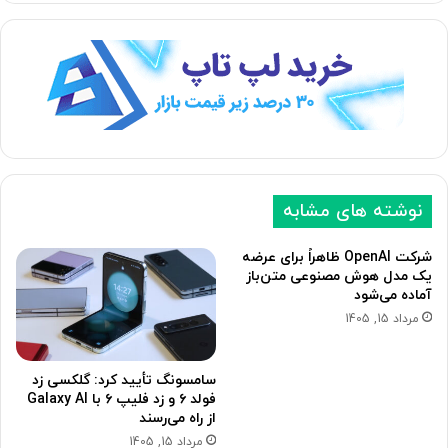
ح
ح
ه
ه
ب
ق
ع
ب
د
ل
ی
ی
نوشته های مشابه
شرکت OpenAI ظاهراً برای عرضه
یک مدل هوش مصنوعی متن‌باز
آماده می‌شود
مرداد 15, 1405
سامسونگ تأیید کرد: گلکسی زد
فولد ۶ و زد فلیپ ۶ با Galaxy AI
از راه می‌رسند
مرداد 15, 1405