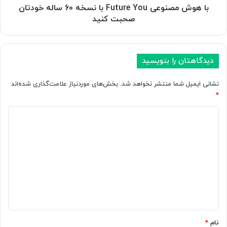
گ
ع
با هوش مصنوعی Future You با نسخه 60 ساله خودتان
و
ی
صحبت کنید
گ
F
ل
u
ا
t
ب
u
دیدگاهتان را بنویسید
ت
r
د
e
نشانی ایمیل شما منتشر نخواهد شد.
بخش‌های موردنیاز علامت‌گذاری شده‌اند
ا
Y
*
د
o
ر
د
u
گ
ب
ی
و
ا
د
ش
ن
ی‌
س
گ
ه
خ
ا
ا
ه
ی
6
ه
آ
0
*
ن
س
ر
ا
نام
*