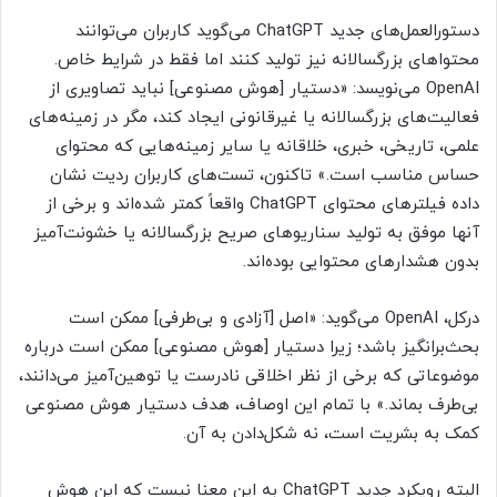
دستورالعمل‌های جدید ChatGPT می‌گوید کاربران می‌توانند
محتواهای بزرگسالانه نیز تولید کنند اما فقط در شرایط خاص.
OpenAI می‌نویسد: «دستیار [هوش مصنوعی] نباید تصاویری از
فعالیت‌های بزرگسالانه یا غیرقانونی ایجاد کند، مگر در زمینه‌های
علمی، تاریخی، خبری، خلاقانه یا سایر زمینه‌هایی که محتوای
حساس مناسب است.» تاکنون، تست‌های کاربران ردیت نشان
داده فیلترهای محتوای ChatGPT واقعاً کمتر شده‌اند و برخی از
آنها موفق به تولید سناریوهای صریح بزرگسالانه یا خشونت‌آمیز
بدون هشدارهای محتوایی بوده‌اند.
درکل، OpenAI می‌گوید: «اصل [آزادی و بی‌طرفی] ممکن است
بحث‌برانگیز باشد؛ زیرا دستیار [هوش مصنوعی] ممکن است درباره
موضوعاتی که برخی از نظر اخلاقی نادرست یا توهین‌آمیز می‌دانند،
بی‌طرف بماند.» با تمام این اوصاف، هدف دستیار هوش مصنوعی
کمک به بشریت است، نه شکل‌دادن به آن.
البته رویکرد جدید ChatGPT به این معنا نیست که این هوش