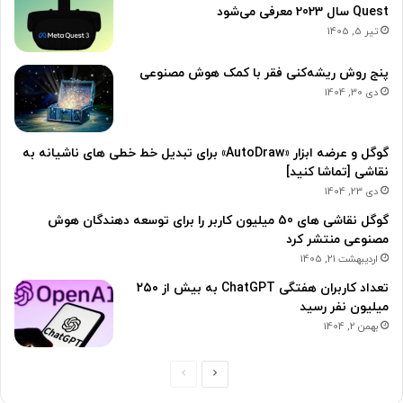
Quest سال 2023 معرفی می‌شود
تیر 5, 1405
پنج روش ریشه‌کنی فقر با کمک هوش مصنوعی
دی 30, 1404
گوگل و عرضه ابزار «AutoDraw» برای تبدیل خط خطی های ناشیانه به
نقاشی [تماشا کنید]
دی 23, 1404
گوگل نقاشی های 50 میلیون کاربر را برای توسعه دهندگان هوش
مصنوعی منتشر کرد
اردیبهشت 21, 1405
تعداد کاربران هفتگی ChatGPT به بیش از ۲۵۰
میلیون نفر رسید
بهمن 2, 1404
ص
ص
ف
ف