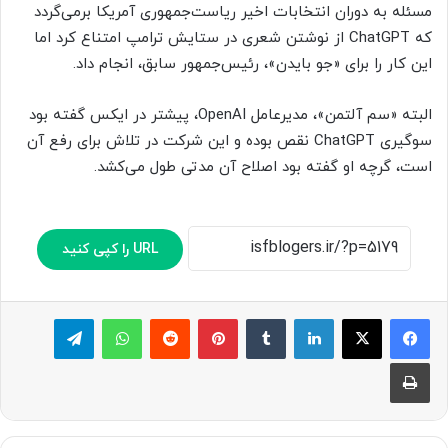
مسئله به دوران انتخابات اخیر ریاست‌جمهوری آمریکا برمی‌گردد
که ChatGPT از نوشتن شعری در ستایش ترامپ امتناع کرد اما
این کار را برای «جو بایدن»، رئیس‌جمهور سابق، انجام داد.
البته «سم آلتمن»، مدیرعامل OpenAI، پیشتر در ایکس گفته بود
سوگیری ChatGPT نقص بوده و این شرکت در تلاش برای رفع آن
است، گرچه او گفته بود اصلاح آن مدتی طول می‌کشد.
URL را کپی کنید
لینکدین
‫تامبلر
پینترست
‫رددیت
واتس آپ
تلگرام
چاپ