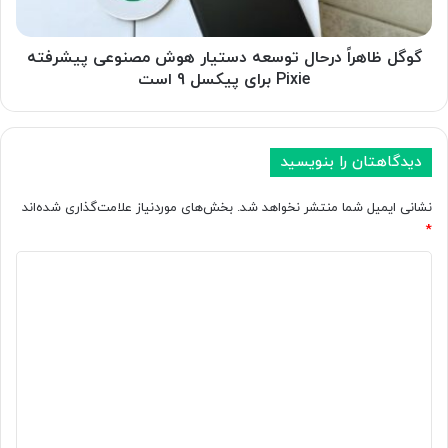
ا
ر
ض
اً
ب
د
گوگل ظاهراً درحال توسعه دستیار هوش مصنوعی پیشرفته
ه
ر
Pixie برای پیکسل 9 است
ه
ح
و
ا
ش
ل
م
ت
دیدگاهتان را بنویسید
ص
و
ن
س
نشانی ایمیل شما منتشر نخواهد شد.
بخش‌های موردنیاز علامت‌گذاری شده‌اند
و
ع
*
ع
ه
ی
د
د
آ
س
ی
ل
ت
د
ب
ی
و
ا
گ
م
ر
ا
ب
ه
ی‌
و
ه
ص
ش
*