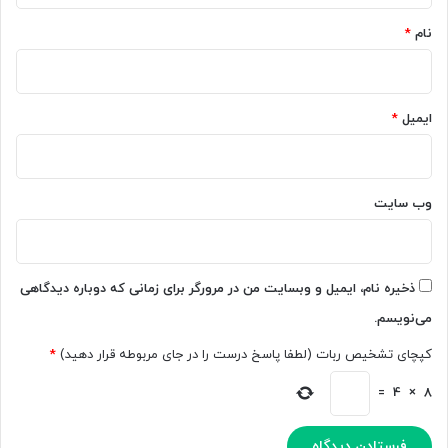
د
م
ا
ص
نام
*
م
ن
ن
و
ت
ع
ش
ی
ایمیل
*
ر
پ
ک
ی
ر
ش
د
ر
وب‌ سایت
ن
ف
د
ت
ه
P
ذخیره نام، ایمیل و وبسایت من در مرورگر برای زمانی که دوباره دیدگاهی
i
می‌نویسم.
x
i
کپچای تشخیص ربات (لطفا پاسخ درست را در جای مربوطه قرار دهید)
*
e
ب
=
4
×
8
ر
ا
ی