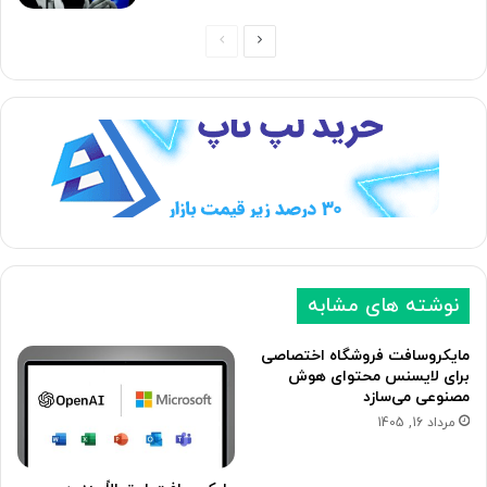
ص
ص
ف
ف
ح
ح
ه
ه
ب
ق
ع
ب
د
ل
ی
ی
نوشته های مشابه
مایکروسافت فروشگاه اختصاصی
برای لایسنس محتوای هوش
مصنوعی می‌سازد
مرداد 16, 1405