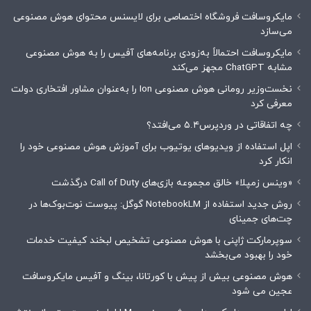
مایکروسافت فروشگاه اختصاصی برای لایسنس محتوای هوش مصنوعی
می‌سازد
مایکروسافت احتمالاً به‌زودی برنامه‌های آفیس را به هوش مصنوعی
مشابه ChatGPT مجهز می‌کند
نخست‌وزیر رومانی هوش مصنوعی Ion را به‌عنوان مشاور افتخاری دولت
معرفی کرد
چه اتفاقاتی در وردپرس۵.۴ می‌افتد؟
اپل استفاده از ویدیوهای یوتیوب برای آموزش هوش مصنوعی خود را
انکار کرد
«وینس زمپلا» خالق مجموعه بازی‌های Call of Duty درگذشت
روش جدید استفاده از NotebookLM گوگل: پیوست نوت‌بوک‌ها در
چت‌های جمینای
سوپرمارکت ژاپنی با هوش مصنوعی تشخیص لبخند کیفیت خدمات
خود را بهبود می‌بخشد
هوش مصنوعی بیش از پیش با کورتانا، بینگ و آفیس مایکروسافت
عجین می شود