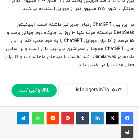
بین 5 تا 15 درصد افزایش یافته‌اند و از میان 400 میلیون کاربر
هفتگی، اکنون 175 میلیون نفر از موبایل استفاده می‌کنند.
در این بین ChatG‌‌‌PT رقبای جدی نیز داشته است. اپلیکیشن
DeepSeek توانسته ظرف تنها 10 روز به جایگاه دوم جهانی برسد و
15 درصد از کاربران موبایل ChatGPT را به خود جذب کند. با این
حال، ChatGPT همچنان صدرنشین بی‌رقیب بازار است و بر اساس
داده‌های Similarweb، رتبه نخست بازدیدهای ماهانه وب و کاربران
فعال موبایل را در اختیار دارد.
URL را کپی کنید
لینکدین
‫تامبلر
پینترست
‫رددیت
واتس آپ
تلگرام
چاپ