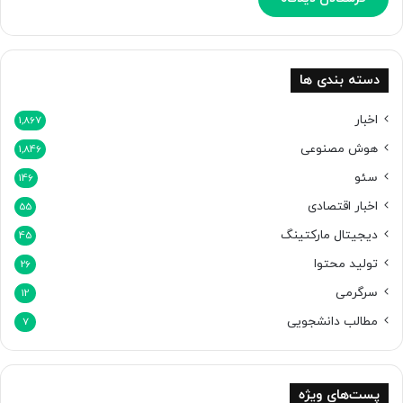
پ
ی
ک
س
دسته بندی ها
ل
9
اخبار
1,867
ا
هوش مصنوعی
1,846
س
ت
سئو
146
اخبار اقتصادی
55
دیجیتال مارکتینگ
45
تولید محتوا
26
سرگرمی
12
مطالب دانشجویی
7
پست‌های ویژه