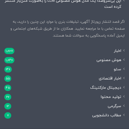
اپل بی‌سروصدا یک مدل هوش مصنوعی LLM را به‌صورت متن‌باز منتشر
کرده است
اگر قصد انتشار رپورتاژ آگهی، تبلیغات بنری یا موارد این چنین را دارید، به
صفحه تماس با ما مراجعه نمایید. همکاران ما از طریق شبکه‌های اجتماعی و
ایمیل آماده پاسخگویی به سوالات شما هستند.
اخبار
1,867
هوش مصنوعی
1,846
سئو
146
اخبار اقتصادی
55
دیجیتال مارکتینگ
45
تولید محتوا
26
سرگرمی
12
مطالب دانشجویی
7