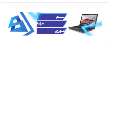
ه
ه
ب
ق
ع
ب
د
ل
ی
ی