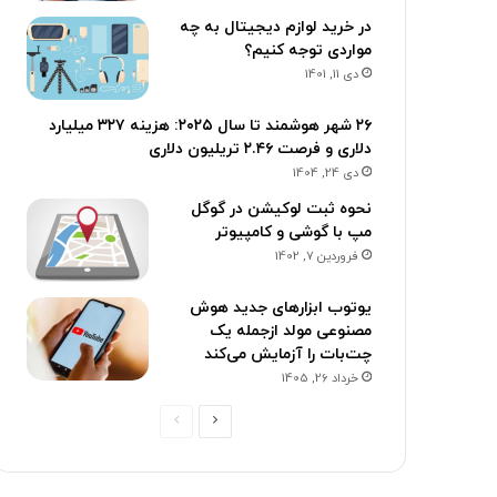
در خرید لوازم دیجیتال به چه
مواردی توجه کنیم؟
دی 11, 1401
۲۶ شهر هوشمند تا سال ۲۰۲۵: هزینه ۳۲۷ میلیارد
دلاری و فرصت ۲.۴۶ تریلیون دلاری
دی 24, 1404
نحوه ثبت لوکیشن در گوگل
مپ با گوشی و کامپیوتر
فروردین 7, 1402
یوتوب ابزارهای جدید هوش
مصنوعی مولد ازجمله یک
چت‌بات را آزمایش می‌کند
خرداد 26, 1405
ص
ص
ف
ف
ح
ح