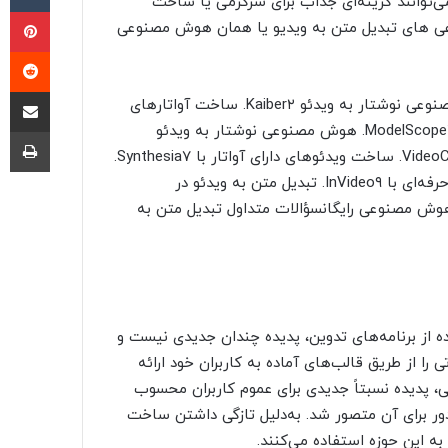
ی‌توانند گزینه‌ای جذاب برای سرگرمی یا ساخت
پی
عی های تبدیل متن به ویدیو یا همان هوش مصنوعی
‫ر
اشتراک گذ
فهرست مطالبتبدیل متن به ویدیو با هوش مصنوعی۱. هوش مصنوعی نوشتار به ویدئو Kaiber۲. ساخت آواتارهای
سخنگو با Deep Brain۳. هوش مصنوعی تبدیل متن به ویدیو ModelScope۴. هوش مصنوعی نوشتار به ویدئو
چا
Runway Gen-2۵. هوش مصنوعی تبدیل متن به ویدیو VideoCrafter۶. ساخت ویدئوهای دارای آواتار با Synthesia۷.
هوش مصنوعی Stable Diffusion Videos۸. ساخت ویدئوهای حرفه‌ای با InVideo۹. تبدیل متن به ویدئو در
با هوش مصنوعی رایگانسؤالات متداول تبدیل متن به
 از برنامه‌های تدوین، پدیده چندان جدیدی نیست و
ا از طریق قالب‌های آماده به کاربران خود ارائه
عی، پدیده نسبتاً جدیدی برای عموم کاربران محسوب
دور برای آن متصور شد. به‌دلیل تازگی داشتن ساخت
ه این حوزه استفاده می‌کنند.