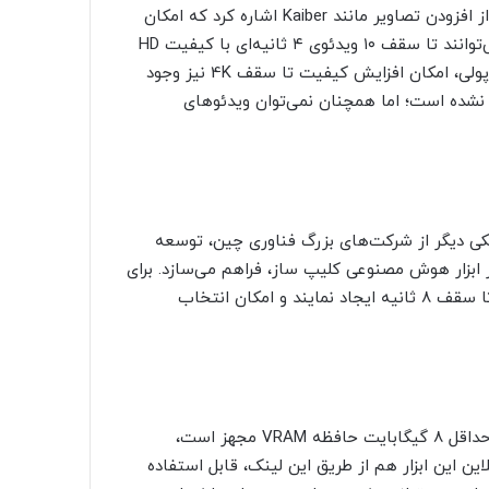
از دیگر قابلیت‌های مهم Runway Gen-2 می‌توان به پشتیبانی از افزودن تصاویر مانند Kaiber اشاره کرد که امکان
نزدیک‌تر شدن خروجی به ایده کاربر را فراهم می‌کند. کاربران می‌توانند تا سقف ۱۰ ویدئوی ۴ ثانیه‌ای با کیفیت HD
توسط این هوش مصنوعی به شکل رایگان، ایجاد کنند. در طرح پولی، امکان افزایش کیفیت تا سقف 4K نیز وجود
 نشده است؛ اما همچنان نمی‌توان ویدئوهای
صنوعی ساخت ویدیو VideoCrafter توسط Tencent، یکی دیگر از شرکت‌های بزرگ فناوری چین، توسعه
ر ابزار هوش مصنوعی کلیپ ساز، فراهم می‌سازد. برای
مثال کاربران هنگام استفاده از این ابزار، می‌توانند ویدئوهایی تا سقف ۸ ثانیه ایجاد نمایند و امکان انتخاب
اگر از سیستم قدرتمندی بهره می‌برید که کارت گرافیک آن به حداقل ۸ گیگابایت حافظه VRAM مجهز است،
Vid روی آن کنید. نسخه آنلاین این ابزار هم از طریق این لینک، قابل استفاده