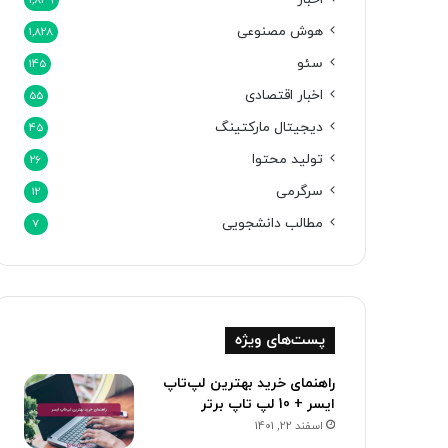
1,849
هوش مصنوعی
1,828
سئو
145
اخبار اقتصادی
55
دیجیتال مارکتینگ
45
تولید محتوا
26
سرگرمی
12
مطالب دانشجویی
7
پست‌های ویژه
راهنمای خرید بهترین لپ‌تاپ
ایسر + 10 لپ تاپ برتر
اسفند 22, 1401