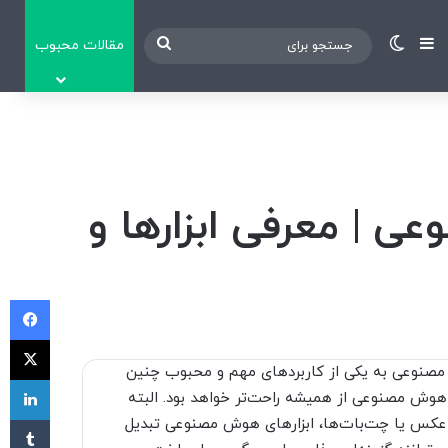
نوارکناری
تغییر پوسته
جستجو
مقالات محبوب
برای
ی | معرفی ابزارها و
فی
X
متن به ویدیو با هوش مصنوعی به یکی از کاربردهای مهم و محبوب چنین
لی
وش مصنوعی از همیشه راحت‌تر خواهد بود. البته
‫تا
ی مرتبط با AI مثل تبدیل متن به عکس یا چت‌بات‌ها، ابزارهای هوش مصنوعی تبدیل