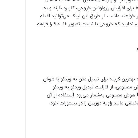
ران ارائه کند. زیروسکوپ از دو زیر مدل تشکیل شده است که مدل
V2_576w برای ساخت ویدئوها از دستورات کاربر و مدل V2_XL برای افزایش رزولوشن خروجی، کاربرد دارند و به
افظه گرافیکی (VRAM) جهت اجرا نیاز خواهند داشت. از طریق این لینک می‌توانید اقدام
به استفاده از مدل گفته شده به صورت رایگان و بدون واترمارک، نمایید که خروجی با نسبت تصویر ۱۶ به ۹ را فراهم
 بهترین گزینه برای تبدیل متن به ویدئو با هوش
ت. نسل اولین این هوش مصنوعی، از قابلیت تبدیل ویدئو به ویدئو
با هوش مصنوعی به‌شمار می‌رود. استفاده از آن
ی‌تواند جزئیات مختلفی مانند زاویه دوربین را در دستورات خود،