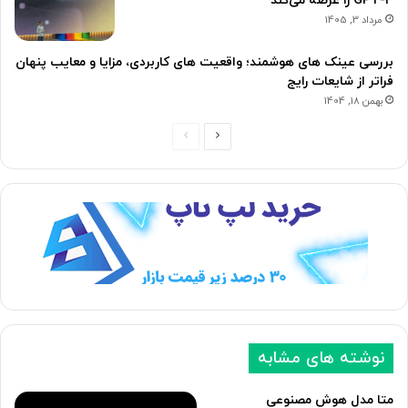
GPT-4 را عرضه می‌کند
مرداد 3, 1405
بررسی عینک های هوشمند؛ واقعیت های کاربردی، مزایا و معایب پنهان
فراتر از شایعات رایج
بهمن 18, 1404
ص
ص
ف
ف
ح
ح
ه
ه
ب
ق
ع
ب
د
ل
ی
ی
نوشته های مشابه
متا مدل هوش مصنوعی