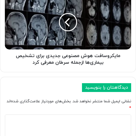
ر
ا
د
ی
ر
ک
ع
ر
ر
و
ض
س
ه
ا
م
ف
د
ت
مایکروسافت هوش مصنوعی جدیدی برای تشخیص
ل
ه
بیماری‌ها ازجمله سرطان معرفی کرد
م
و
ت
ش
ن‌
م
ب
ص
دیدگاهتان را بنویسید
ا
ن
ز
و
نشانی ایمیل شما منتشر نخواهد شد.
بخش‌های موردنیاز علامت‌گذاری شده‌اند
ج
ع
*
د
ی
ی
د
ج
د
د
ی
O
ی