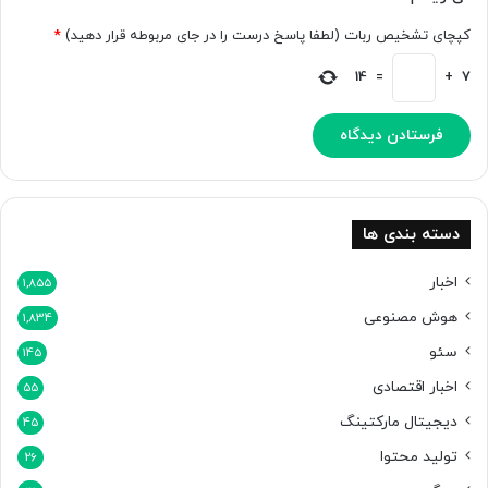
ج
م
کپچای تشخیص ربات (لطفا پاسخ درست را در جای مربوطه قرار دهید)
*
ل
ه
14
=
+
7
س
ر
ط
ا
ن
م
ع
دسته بندی ها
ر
ف
اخبار
1,855
ی
هوش مصنوعی
1,834
ک
ر
سئو
145
د
اخبار اقتصادی
55
دیجیتال مارکتینگ
45
تولید محتوا
26