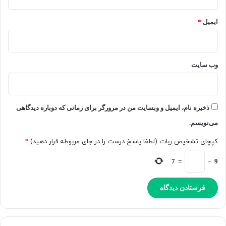
ا
ا
ی
ز
ایمیل
*
گ
ی
ز
ک
ی
ک
ن
ا
وب‌ سایت
آ
ر
ی
ب
ف
ر
و
:
ذخیره نام، ایمیل و وبسایت من در مرورگر برای زمانی که دوباره دیدگاهی
ن
«
م
می‌نویسم.
ل
ی‌
ط
کپچای تشخیص ربات (لطفا پاسخ درست را در جای مربوطه قرار دهید)
*
ک
ف
ن
اً
7
=
−
9
د
ب
م
ی
ر
»