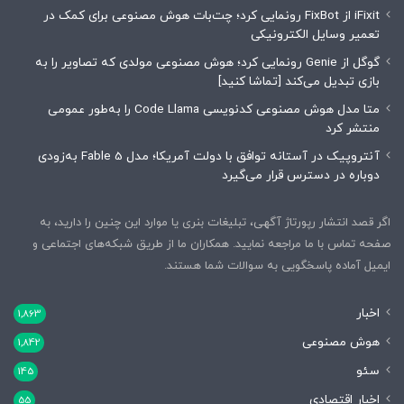
iFixit از FixBot رونمایی کرد؛ چت‌بات هوش مصنوعی برای کمک در
تعمیر وسایل الکترونیکی
گوگل از Genie رونمایی کرد؛ هوش مصنوعی مولدی که تصاویر را به
بازی تبدیل می‌کند [تماشا کنید]
متا مدل هوش مصنوعی کدنویسی Code Llama را به‌طور عمومی
منتشر کرد
آنتروپیک در آستانه توافق با دولت آمریکا؛ مدل Fable 5 به‌زودی
دوباره در دسترس قرار می‌گیرد
اگر قصد انتشار رپورتاژ آگهی، تبلیغات بنری یا موارد این چنین را دارید، به
صفحه تماس با ما مراجعه نمایید. همکاران ما از طریق شبکه‌های اجتماعی و
ایمیل آماده پاسخگویی به سوالات شما هستند.
اخبار
1,863
هوش مصنوعی
1,842
سئو
145
اخبار اقتصادی
55