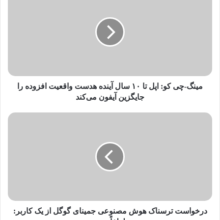
ی
ن
گ
-
چ
ی
ک
و
:
مینگ-چی کو: اپل تا ۱۰ سال آینده هدست واقعیت افزوده را
ا
جایگزین آیفون می‌کند
پ
ل
د
ت
ر
ا
خ
۱
و
۰
ا
س
س
ا
ت
ل
ت
آ
ر
ی
س
درخواست ترسناک هوش مصنوعی جمینای گوگل از یک کاربر:
ن