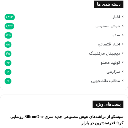
دسته بندی ها
اخبار
1,863
هوش مصنوعی
1,842
سئو
145
اخبار اقتصادی
55
دیجیتال مارکتینگ
45
تولید محتوا
26
سرگرمی
12
مطالب دانشجویی
7
پست‌های ویژه
سیسکو از تراشه‌های هوش مصنوعی جدید سری SiliconOne رونمایی
کرد؛ قدرتمندترین در بازار