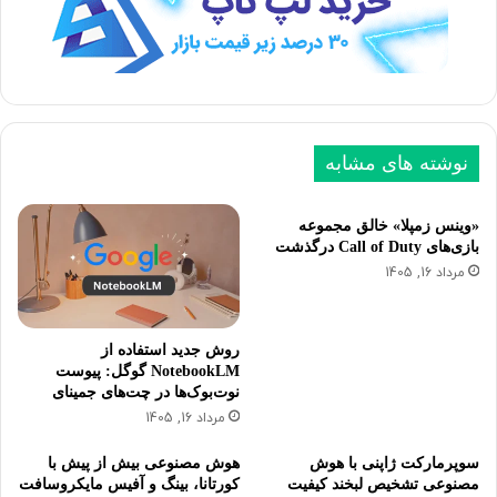
ب
ق
ع
ب
د
ل
ی
ی
نوشته های مشابه
«وینس زمپلا» خالق مجموعه
بازی‌های Call of Duty درگذشت
مرداد 16, 1405
روش جدید استفاده از
NotebookLM گوگل: پیوست
نوت‌بوک‌ها در چت‌های جمینای
مرداد 16, 1405
سوپرمارکت ژاپنی با هوش
هوش مصنوعی بیش از پیش با
مصنوعی تشخیص لبخند کیفیت
کورتانا، بینگ و آفیس مایکروسافت