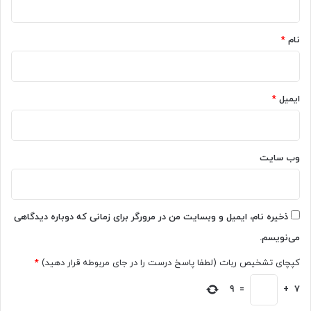
د
ن‌
*
ر
ه
د
ا
نام
*
س
د
ت
ا
ر
خ
س
ل
ایمیل
*
ب
C
ر
h
خ
a
ی
t
وب‌ سایت
ک
G
ا
P
ر
T
ب
ر
ذخیره نام، ایمیل و وبسایت من در مرورگر برای زمانی که دوباره دیدگاهی
ر
و
می‌نویسم.
ا
ن
ن
م
کپچای تشخیص ربات (لطفا پاسخ درست را در جای مربوطه قرار دهید)
*
ق
ا
ر
ی
9
=
+
7
ا
ی