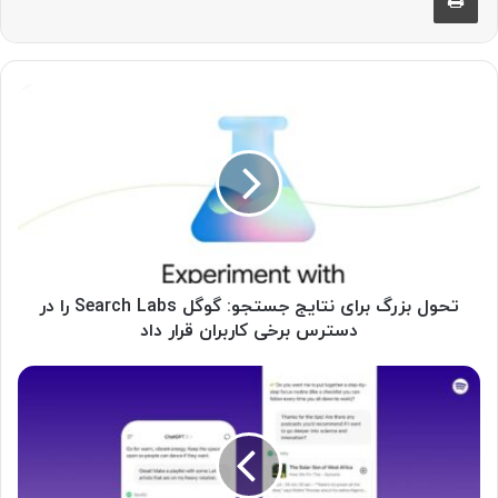
ت
ح
و
ل
ب
ز
ر
گ
ب
ر
تحول بزرگ برای نتایج جستجو: گوگل Search Labs را در
ا
دسترس برخی کاربران قرار داد
ی
ن
ت
O
ا
p
ی
e
ج
n
ج
A