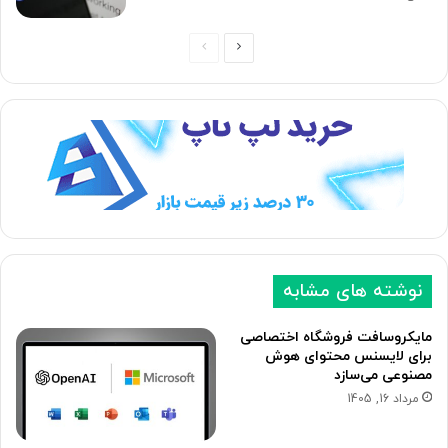
ص
ص
ف
ف
ح
ح
ه
ه
ب
ق
ع
ب
د
ل
ی
ی
نوشته های مشابه
مایکروسافت فروشگاه اختصاصی
برای لایسنس محتوای هوش
مصنوعی می‌سازد
مرداد 16, 1405