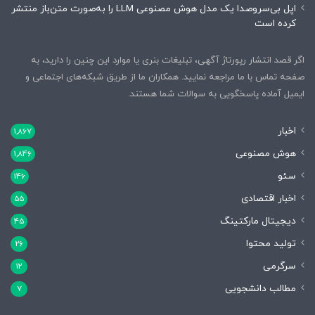
اپل بی‌سروصدا یک مدل هوش مصنوعی LLM را به‌صورت متن‌باز منتشر
کرده است
اگر قصد انتشار رپورتاژ آگهی، تبلیغات بنری یا موارد این چنین را دارید، به
صفحه تماس با ما مراجعه نمایید. همکاران ما از طریق شبکه‌های اجتماعی و
ایمیل آماده پاسخگویی به سوالات شما هستند.
اخبار
1,867
هوش مصنوعی
1,846
سئو
146
اخبار اقتصادی
55
دیجیتال مارکتینگ
45
تولید محتوا
26
سرگرمی
12
مطالب دانشجویی
7