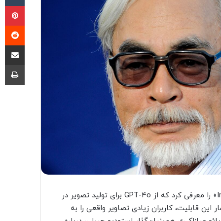
پی
‫ر
اشتراک گذ
چا
OpenAI چند روز قبل ویژگی جدیدی با نام «Images in ChatGPT» را معرفی کرد که از GPT-4o برای تولید تصویر در
ین قابلیت، کاربران زیادی تصاویر واقعی را به