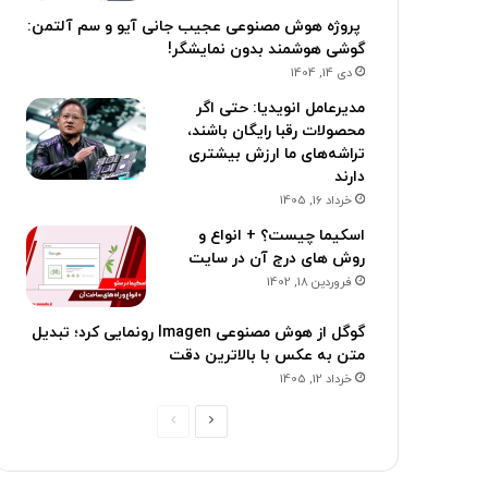
پروژه هوش مصنوعی عجیب جانی آیو و سم آلتمن:
گوشی هوشمند بدون نمایشگر!
دی 14, 1404
مدیرعامل انویدیا: حتی اگر
محصولات رقبا رایگان باشند،
تراشه‌های ما ارزش بیشتری
دارند
خرداد 16, 1405
اسکیما چیست؟ + انواع و
روش های درج آن در سایت
فروردین 18, 1402
گوگل از هوش مصنوعی Imagen رونمایی کرد؛ تبدیل
متن به عکس با بالاترین دقت
خرداد 12, 1405
ص
ص
ف
ف
ح
ح