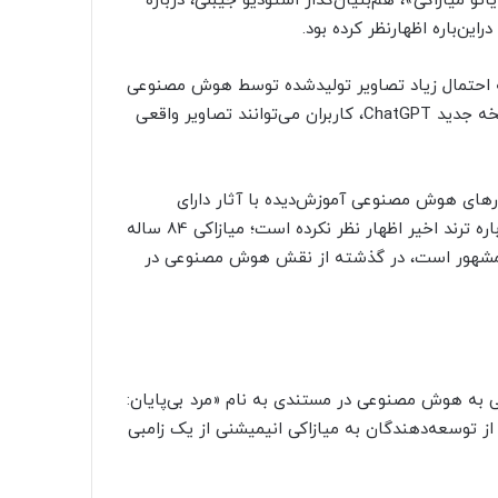
ئو میازاکی»، هم‌بنیان‌گذار استودیو جیبلی، درباره
ن‌باره اظهارنظر کرده بود.
به احتمال زیاد تصاویر تولیدشده توسط هوش مصنوعی
با تقلید از سبک نمادین استودیو جیبلی را دیده‌اید. به لطف نسخه جدید ChatGPT، کاربران می‌توانند تصاویر واقعی
بزارهای هوش مصنوعی آموزش‌دیده با آثار دارای
کپی‌رایت را برجسته کرده است. هرچند هنوز استودیو جیبلی درباره ترند اخیر اظهار نظر نکرده است؛ میازاکی 84 ساله
 مشهور است، در گذشته از نقش هوش مصنوعی در
ی به هوش مصنوعی در مستندی به نام «مرد بی‌پایان:
ین مستند، گروهی از توسعه‌دهندگان به میازاکی انیمیشنی از یک زامبی