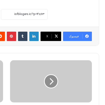
لینکدین
‫تامبلر
پینترست
فیسبوک
X
م
م
ا
ت
ی
ا
ک
ر
ر
و
و
ی
س
ا
ا
ب
ف
ز