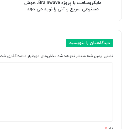
ت
مایکروسافت با پروژه Brainwave، هوش
ا
ب
ر
مصنوعی سریع و آنی را نوید می دهد
ا
ی
پ
ب
ر
ر
و
ا
ژ
ی
دیدگاهتان را بنویسید
ه
و
B
ا
نشانی ایمیل شما منتشر نخواهد شد.
بخش‌های موردنیاز علامت‌گذاری شده‌
r
ت
a
ر
د
i
م
n
ا
ی
w
ر
د
a
ک‌
گ
v
ک
e
ر
ا
،
د
ه
ه
ن
و
ص
*
ش
د
نام
*