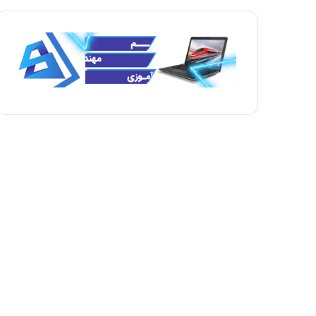
ه
ه
ب
ق
ع
ب
د
ل
ی
ی