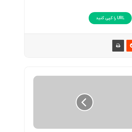
URL را کپی کنید
‫رددیت
چاپ