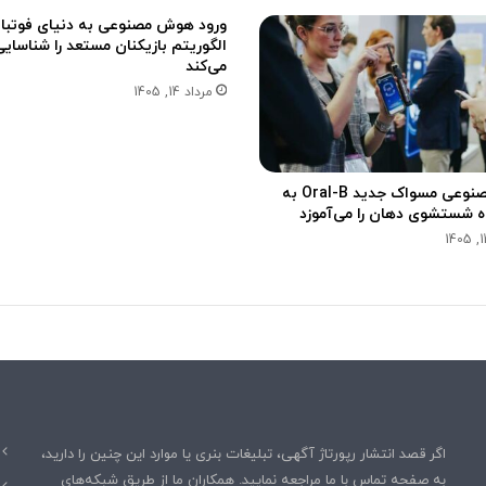
د
ی
ورود هوش مصنوعی به دنیای فوتبال
ه
ک
الگوریتم بازیکنان مستعد را شناسایی
د
ا
می‌کند
ر
مرداد 14, 1405
م
ی‌
ک
ن
هوش مصنوعی مسواک جدید Oral-B به
د
ه شستشوی دهان را می‌آموزد
اگر قصد انتشار رپورتاژ آگهی، تبلیغات بنری یا موارد این چنین را دارید،
به صفحه تماس با ما مراجعه نمایید. همکاران ما از طریق شبکه‌های