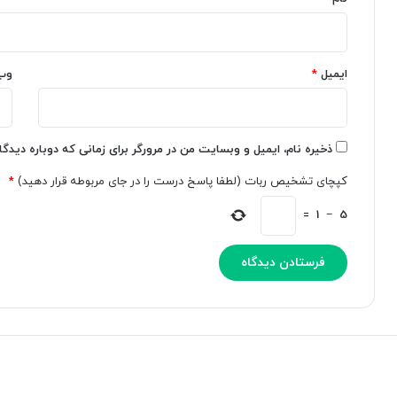
م
ا
ص
ه
ن
ا
و
ی
ایمیل
*
وب
ع
ا
ی
ی
س
ج
ر
ا
ی
د
ذخیره نام، ایمیل و وبسایت من در مرورگر برای زمانی که دوباره دیدگ
ع
ش
کپچای تشخیص ربات (لطفا پاسخ درست را در جای مربوطه قرار دهید)
*
و
د
آ
ه
=
1
−
5
ن
ب
ی
ا
ر
ه
ا
و
ن
ش
و
م
ی
ص
د
ن
م
و
ی
ع