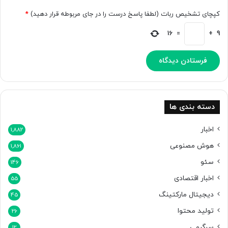
کپچای تشخیص ربات (لطفا پاسخ درست را در جای مربوطه قرار دهید)
*
16
=
+
9
دسته بندی ها
اخبار
1,882
هوش مصنوعی
1,861
سئو
146
اخبار اقتصادی
55
دیجیتال مارکتینگ
45
تولید محتوا
26
سرگرمی
12