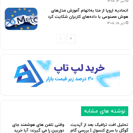
تیر 14, 1405
اتحادیه اروپا از متا به‌‌اتهام آموزش مدل‌های
هوش مصنوعی با داده‌های کاربران شکایت کرد
تیر 15, 1405
ص
ص
ف
ف
ح
ح
ه
ه
ب
ق
ع
ب
د
ل
ی
ی
نوشته های مشابه
تحلیل افت ترافیک بعد از آپدیت
وقتی تلفن های هوشمند جای
گوگل با سرچ کنسول | بررسی گام
دوربین را می گیرند؛ آیا خرید