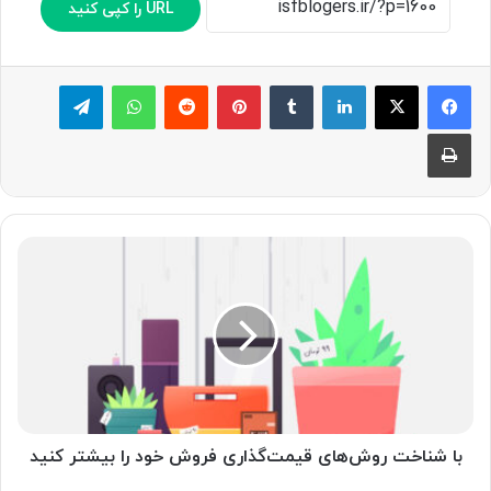
URL را کپی کنید
لینکدین
‫تامبلر
پینترست
‫رددیت
واتس آپ
تلگرام
چاپ
ب
ا
ش
ن
ا
خ
ت
ر
و
ش‌
با شناخت روش‌های قیمت‌گذاری فروش خود را بیشتر کنید
ه