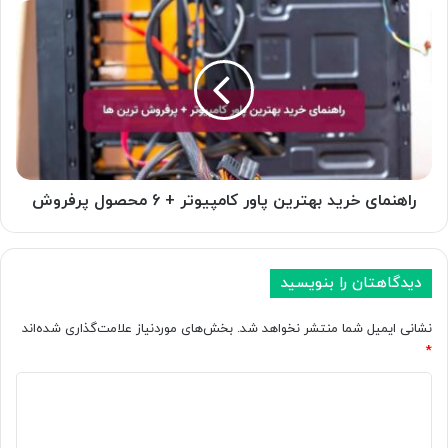
ا
ر
ی
ا
ق
ه
ی
ن
م
م
ت‌
ا
گ
ی
ذ
خ
ا
ر
ر
ی
راهنمای خرید بهترین پاور کامپیوتر + 6 محصول پرفروش
ی
د
ف
ب
ر
ه
و
دیدگاهتان را بنویسید
ت
ش
ر
خ
ی
نشانی ایمیل شما منتشر نخواهد شد.
بخش‌های موردنیاز علامت‌گذاری شده‌اند
و
ن
*
د
پ
ر
د
ا
ا
و
ی
ب
ر
د