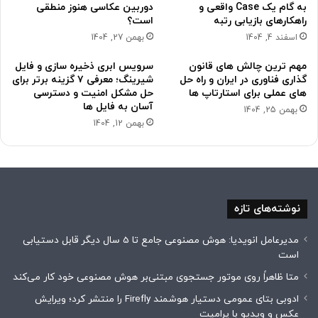
به گام یک Case واقعی و
دوربین عکاسی هنوز منطقی
راهکارهای بازیابی رتبه
است؟
اسفند 4, 1404
بهمن 27, 1404
مهم ترین چالش های قانون
سرویس ابری ذخیره سازی و فایل
گذاری فناوری در ایران و راه حل
شیرینگ؛ معرفی ۷ گزینه برتر برای
های عملی برای استارتاپ ها
حل مشکل امنیت و دسترسی
آسان به فایل ها
بهمن 25, 1404
بهمن 12, 1404
نوشته‌های تازه
مدیرعامل انویدیا: هوش مصنوعی جامع تا 5 سال دیگر قابل دستیابی
است
متا ظاهراً روی موتور جستجوی مبتنی‌بر هوش مصنوعی خود کار می‌کند
ادوبی بتای عمومی دستیار هوشمند Firefly را منتشر کرد؛ ویرایش
عکس و ویدیو با پرامپت