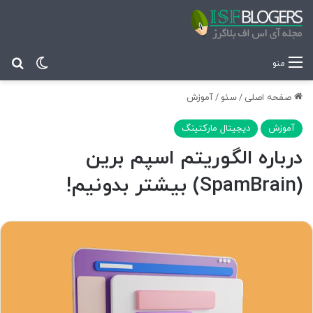
تغییر پ
جس
منو
صفحه اصلی
/
سئو
/
آموزش
آموزش
دیجیتال مارکتینگ
درباره الگوریتم اسپم برین
(SpamBrain) بیشتر بدونیم!