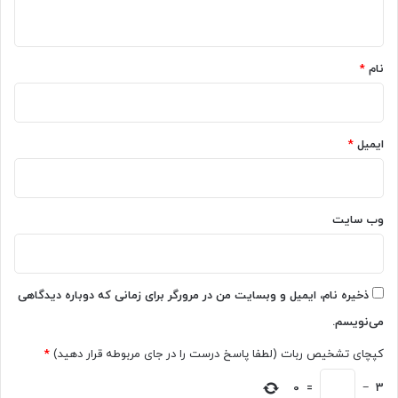
ا
4
ه
ن
T
*
د
u
و
r
نام
*
ا
b
ت
o
ر
ب
م
ه
ایمیل
*
ا
چ
ر
ت‌
ک
ب
ت
ا
وب‌ سایت
ص
ت
ا
C
و
o
ی
p
ذخیره نام، ایمیل و وبسایت من در مرورگر برای زمانی که دوباره دیدگاهی
ر
i
می‌نویسم.
ر
l
ا
o
کپچای تشخیص ربات (لطفا پاسخ درست را در جای مربوطه قرار دهید)
*
ح
t
ذ
ک
0
=
−
3
ف