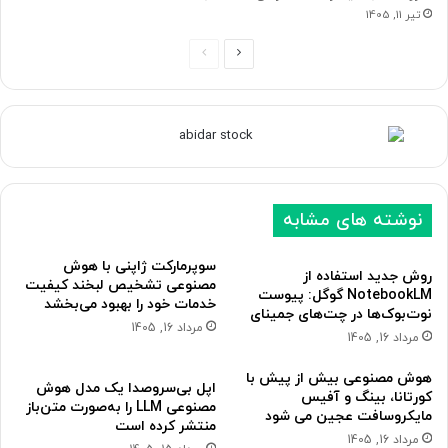
تیر 11, 1405
ص
ص
ف
ف
ح
ح
ه
ه
ب
ق
ع
ب
نوشته های مشابه
د
ل
ی
ی
سوپرمارکت ژاپنی با هوش
روش جدید استفاده از
مصنوعی تشخیص لبخند کیفیت
NotebookLM گوگل: پیوست
خدمات خود را بهبود می‌بخشد
نوت‌بوک‌ها در چت‌های جمینای
مرداد 16, 1405
مرداد 16, 1405
هوش مصنوعی بیش از پیش با
اپل بی‌سروصدا یک مدل هوش
کورتانا، بینگ و آفیس
مصنوعی LLM را به‌صورت متن‌باز
مایکروسافت عجین می شود
منتشر کرده است
مرداد 16, 1405