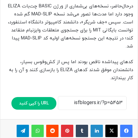
درحال‌حاضر، نسخه‌های بی‌شماری از ورژن BASIC چت‌بات ELIZA
وجود دارد اما مدت‌ها تصور می‌شد نسخه MAD-SLIP گم شده
است. سپس «جف شریگر»، دانشمند کامپیوتر دانشگاه استنفورد،
توانست بایگانی MIT را برای جستجوی متعلقات وایزنبام متقاعد
کند؛ در نتیجه این جستجو نسخه‌های اولیه کد MAD-SLIP پیدا
شد.
کدهای پیداشده ناقص بودند اما پس از کش‌وقوس بسیار،
دانشمندان موفق شدند کدهای ELIZA را بازسازی کنند و آن را به
کار بیندازند.
URL را کپی کنید
لینکدین
‫تامبلر
پینترست
‫رددیت
واتس آپ
تلگرام