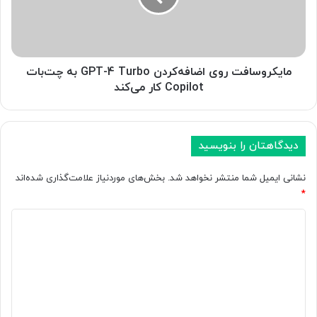
ن
و
ا
س
ی
ا
؛
ف
ه
ت
مایکروسافت روی اضافه‌کردن GPT-4 Turbo به چت‌بات
و
ر
Copilot کار می‌کند
ش
و
م
ی
ص
ا
ن
ض
دیدگاهتان را بنویسید
و
ا
ع
ف
نشانی ایمیل شما منتشر نخواهد شد.
بخش‌های موردنیاز علامت‌گذاری شده‌اند
ی
ه‌
*
گ
ک
و
ر
د
گ
د
ی
ل
ن
د
م
G
ی‌
P
گ
ت
T
ا
و
-