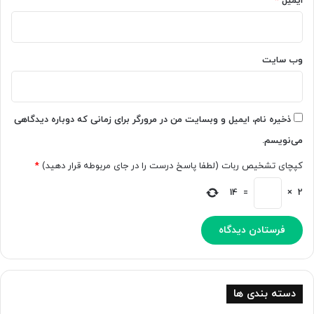
ایمیل
*
ن
I
ی
o
ر
T
ا
ز
وب‌ سایت
ب
ن
ه
د
پ
گ
س‌
ی
ذخیره نام، ایمیل و وبسایت من در مرورگر برای زمانی که دوباره دیدگاهی
ز
ر
می‌نویسم.
م
و
ی
ز
کپچای تشخیص ربات (لطفا پاسخ درست را در جای مربوطه قرار دهید)
*
ن
م
ه
ر
14
=
×
2
و
ه
ب
م
ا
ا
ف
ر
ت
ا
ت
ه
ب
و
دسته بندی ها
د
ش