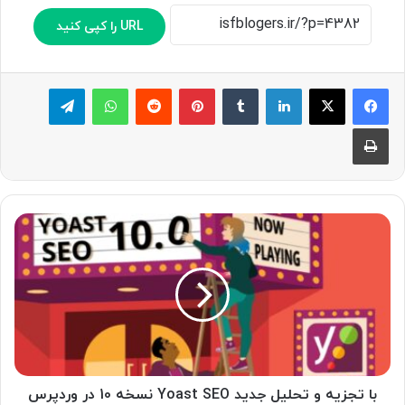
URL را کپی کنید
لینکدین
‫تامبلر
پینترست
‫رددیت
واتس آپ
تلگرام
چاپ
ب
ا
ت
ج
ز
ی
ه
و
ت
ح
با تجزیه و تحلیل جدید Yoast SEO نسخه 10 در وردپرس