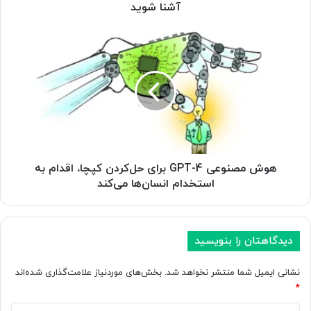
ل
آشنا شوید
ی
ل
ه
ج
و
د
ش
ی
م
د
ص
Y
ن
o
و
a
ع
s
ی
t
G
هوش مصنوعی GPT-4 برای حل‌کردن کپچا، اقدام به
S
P
استخدام انسان‌ها می‌کند
E
T
O
-
ن
4
س
ب
دیدگاهتان را بنویسید
خ
ر
ه
ا
نشانی ایمیل شما منتشر نخواهد شد.
بخش‌های موردنیاز علامت‌گذاری شده‌اند
1
ی
*
0
ح