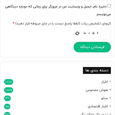
ا
ذخیره نام، ایمیل و وبسایت من در مرورگر برای زمانی که دوباره دیدگاهی
م
می‌نویسم.
ا
ن
کپچای تشخیص ربات (لطفا پاسخ درست را در جای مربوطه قرار دهید)
*
س
ا
10
=
5
+
ن‌
ه
ا
م
ی‌
ک
ن
دسته بندی ها
د
اخبار
1,886
هوش مصنوعی
1,865
سئو
146
اخبار اقتصادی
55
دیجیتال مارکتینگ
45