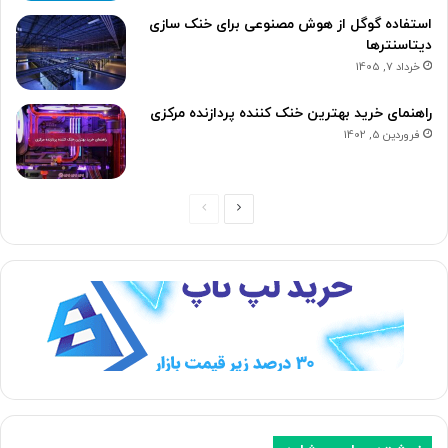
استفاده گوگل از هوش مصنوعی برای خنک سازی
دیتاسنترها
خرداد 7, 1405
راهنمای خرید بهترین خنک کننده پردازنده مرکزی
فروردین 5, 1402
ص
ص
ف
ف
ح
ح
ه
ه
ب
ق
ع
ب
د
ل
ی
ی