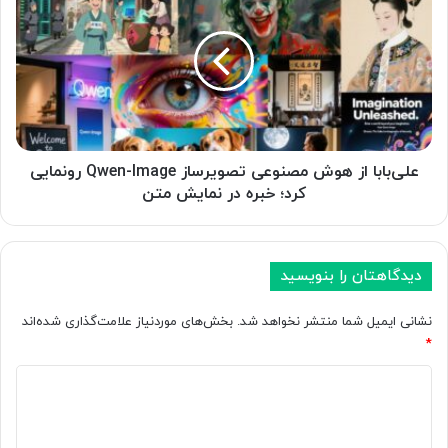
3
ل
D
ی‌
e
ب
e
ا
p
ب
T
ا
h
ا
i
ز
n
ه
علی‌بابا از هوش مصنوعی تصویرساز Qwen-Image رونمایی
k
و
کرد؛ خبره در نمایش متن
ر
ش
ا
م
د
ص
ر
ن
دیدگاهتان را بنویسید
ا
و
پ
ع
نشانی ایمیل شما منتشر نخواهد شد.
بخش‌های موردنیاز علامت‌گذاری شده‌اند
ج
ی
*
م
ت
ی
د
ص
ن
و
ی
ا
ی
د
ی
ر