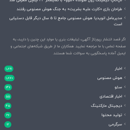
لپ‌تاپ گیمینگ رول شونده «لنوو» با نمایشگر ۲۴ اینچی معرفی شد
طراحان بازی «کارت علیه بشریت» به جنگ هوش مصنوعی رفتند
مدیرعامل انویدیا: هوش مصنوعی جامع تا 5 سال دیگر قابل دستیابی
است
اگر قصد انتشار رپورتاژ آگهی، تبلیغات بنری یا موارد این چنین را دارید، به
صفحه تماس با ما مراجعه نمایید. همکاران ما از طریق شبکه‌های اجتماعی و
ایمیل آماده پاسخگویی به سوالات شما هستند.
اخبار
1,891
هوش مصنوعی
1,870
سئو
146
اخبار اقتصادی
55
دیجیتال مارکتینگ
45
تولید محتوا
26
سرگرمی
12