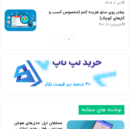
تیر 2, 1405
چقدر روی سئو هزینه کنم (مخصوص کسب و
کارهای کوچک)
فروردین 26, 1401
ص
ص
ف
ف
ح
ح
ه
ه
ب
ق
ع
ب
د
ل
ی
ی
نوشته های مشابه
محققان اپل: مدل‌های هوش
مصنوعی فعلی هنوز توانایی