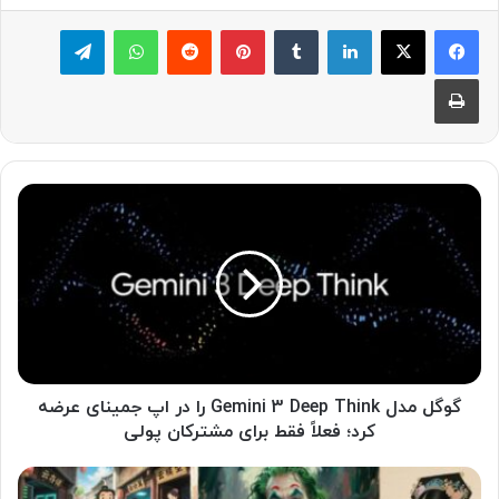
لینکدین
‫تامبلر
پینترست
‫رددیت
واتس آپ
تلگرام
چاپ
گ
و
گ
ل
م
د
ل
G
e
m
گوگل مدل Gemini 3 Deep Think را در اپ جمینای عرضه
i
کرد؛ فعلاً فقط برای مشترکان پولی
n
i
ع