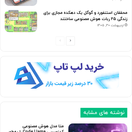
محققان استنفورد و گوگل یک دهکده مجازی برای
زندگی ۲۵ ربات هوش مصنوعی ساختند
اردیبهشت 30, 1405
ص
ص
ف
ف
ح
ح
ه
ه
ب
ق
ع
ب
د
ل
ی
ی
نوشته های مشابه
متا مدل هوش مصنوعی
کدنویسی Code Llama را به‌طور