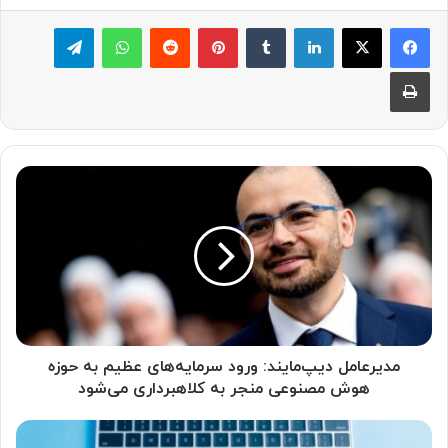
لینکدین
‫تامبلر
پینترست
‫رددیت
واتس آپ
تلگرام
چاپ
م
د
ی
ر
ع
ا
م
ل
د
ی
مدیرعامل دیپ‌مایند: ورود سرمایه‌های عظیم به حوزه
پ‌
هوش مصنوعی منجر به کلاهبرداری می‌شود
م
ا
ا