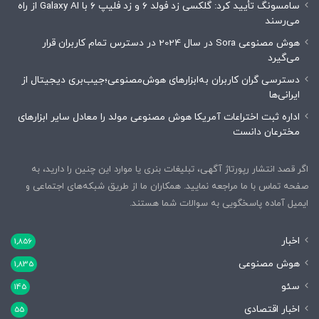
سامسونگ تأیید کرد: گلکسی زد فولد ۶ و زد فلیپ ۶ با Galaxy AI از راه
می‌رسند
هوش مصنوعی Sora در سال 2024 در دسترس تمام کاربران قرار
می‌گیرد
دسترسی گران کاربران به‌ابزارهای هوش‌مصنوعی؛جیب‌بری دیجیتال از
ایرانی‌ها
اداره ثبت اختراعات آمریکا هوش مصنوعی مولد را معادل سایر ابزارهای
مخترعان دانست
اگر قصد انتشار رپورتاژ آگهی، تبلیغات بنری یا موارد این چنین را دارید، به
صفحه تماس با ما مراجعه نمایید. همکاران ما از طریق شبکه‌های اجتماعی و
ایمیل آماده پاسخگویی به سوالات شما هستند.
اخبار
1,856
هوش مصنوعی
1,835
سئو
145
اخبار اقتصادی
55