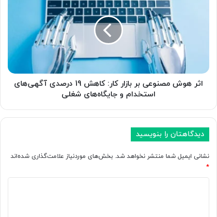
ی
ث
ن
ر
د
ه
:
و
و
ش
ر
م
و
ص
د
ن
س
و
اثر هوش مصنوعی بر بازار کار: کاهش 19 درصدی آگهی‌های
ر
ع
استخدام و جایگاه‌های شغلی
م
ی
ا
ب
ی
ر
ه‌
ب
دیدگاهتان را بنویسید
ه
ا
ا
ز
نشانی ایمیل شما منتشر نخواهد شد.
بخش‌های موردنیاز علامت‌گذاری شده‌اند
ی
ا
*
ع
ر
ظ
د
ک
ی
ا
ی
م
ر
د
ب
: