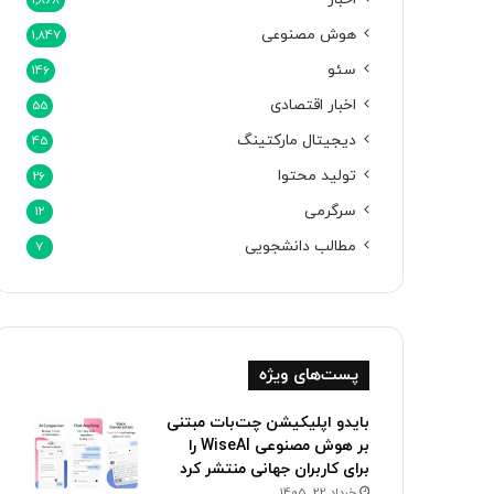
1,868
هوش مصنوعی
1,847
سئو
146
اخبار اقتصادی
55
دیجیتال مارکتینگ
45
تولید محتوا
26
سرگرمی
12
مطالب دانشجویی
7
پست‌های ویژه
بایدو اپلیکیشن چت‌بات مبتنی
بر هوش مصنوعی WiseAI را
برای کاربران جهانی منتشر کرد
خرداد 22, 1405