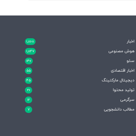
اخبار
1,868
هوش مصنوعی
1,847
سئو
146
اخبار اقتصادی
55
دیجیتال مارکتینگ
45
تولید محتوا
26
سرگرمی
12
مطالب دانشجویی
7