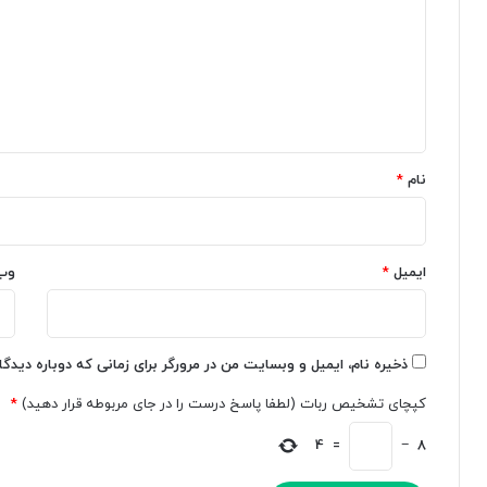
د
ب
ت
گ
ر
ا
ا
ر
ا
ن
ت
ه
ا
ا
ج
پ‌
*
ا
ه
نام
*
ز
ا
ه
ی
م
ه
ی‌
و
د
ایمیل
*
ش
وب
ه
م
د
ص
ت
ن
ا
و
ذخیره نام، ایمیل و وبسایت من در مرورگر برای زمانی که دوباره دیدگ
چ
ع
کپچای تشخیص ربات (لطفا پاسخ درست را در جای مربوطه قرار دهید)
*
ه
ی
ر
ب
4
=
−
8
ه‌
ه‌
ه
د