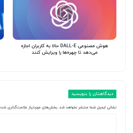
ش
د
م
ا
ص
ر
ن
م
و
د
ع
ی
ی
ر
D
هوش مصنوعی DALL-E حالا به کاربران اجازه
ع
A
ا
می‌دهد تا چهره‌ها را ویرایش کنند
L
م
L
ل
-
س
E
ا
ح
ب
ا
ق
دیدگاهتان را بنویسید
ل
گ
ا
و
نشانی ایمیل شما منتشر نخواهد شد.
بخش‌های موردنیاز علامت‌گذاری شده‌
ب
گ
ه
ل
د
ک
:
ا
ا
ی
ر
س