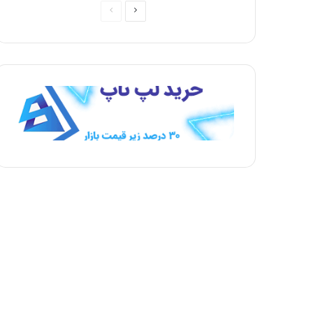
ص
ص
ف
ف
ح
ح
ه
ه
ب
ق
ع
ب
د
ل
ی
ی