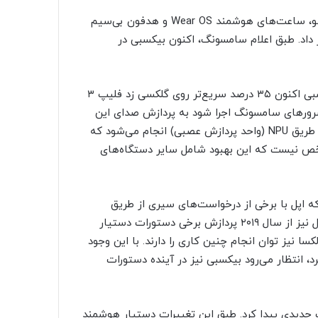
سامسونگ در رویداد آنپکد خود علاوه بر معرفی گوشی‌های تاشو، ساعت‌های هوشمند Wear OS و هدفون‌ بی‌سیم
داد. طبق اعلام سامسونگ، اکنون بیکسبی در
سامسونگ در جریان رویداد روز گذشته خود اشاره کرد که بیکسبی اکنون ۳۵ درصد سریع‌تر روی گلکسی زد فلیپ ۳
ز طریق سرورهای سامسونگ اجرا شود به پردازش صدای این
دستگاه‌ها مربوط می‌شود. پردازش صدا این دستگاه‌ها اکنون از طریق NPU (واحد پردازش عصبی) انجام می‌شود که
شخص نیست که این بهبود شامل سایر دستگاه‌های
پل با برخی از درخواست‌های سیری از طریق
پردازش صدا روی دستگاه در iOS 15 انجام داده است. حتی گوگل نیز از سال ۲۰۱۹ پردازش برخی دستورات دستیار
 نیز توان انجام چنین کاری را دارند. با این وجود
کرد، انتظار می‌رود بیکسبی نیز در آینده دستورات
ت جدیدی پیدا کرد. طبق این تغییرات دستیار هوشمند