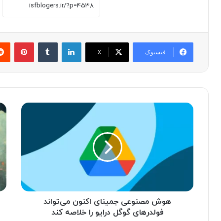
لینکدین
‫تامبلر
پینترست
فیسبوک
X
ه
م
و
ا
ش
ی
م
ک
ص
ر
ن
و
و
س
ع
ا
ی
ف
ج
هوش مصنوعی جمینای اکنون می‌تواند
ت
م
ی
فولدرهای گوگل درایو را خلاصه کند