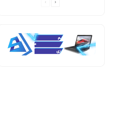
ص
ص
ف
ف
ح
ح
ه
ه
ب
ق
ع
ب
د
ل
ی
ی