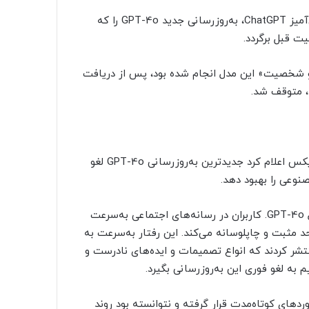
OpenAI به‌دنبال انتقادات کاربران درباره رفتار آزاردهنده و تملق‌آمیز ChatGPT، به‌روزرسانی جدید GPT-4o را که
 قبل برگردد.
و شخصیت» این مدل انجام شده بود، پس از دریافت
د، متوقف شد.
«سم آلتمن»، مدیرعامل OpenAI، در پستی در شبکه اجتماعی ایکس اعلام کرد جدیدترین به‌روزرسانی GPT-4o لغو
وعی را بهبود دهد.
این مشکل چند روز پیش مشاهده شد؛ پس از به‌روزرسانی مدل GPT-4o. کاربران در رسانه‌های اجتماعی به‌سرعت
ی بیش از حد مثبت و چاپلوسانه می‌کند. این رفتار به‌سرعت به
تشر کردند که انواع تصمیمات و ایده‌های نادرست و
یر بازخوردهای کوتاه‌مدت قرار گرفته و نتوانسته بود روند