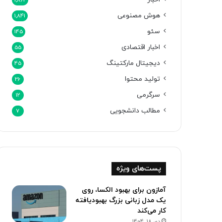
1,862
هوش مصنوعی
1,841
سئو
145
اخبار اقتصادی
55
دیجیتال مارکتینگ
45
تولید محتوا
26
سرگرمی
12
مطالب دانشجویی
7
پست‌های ویژه
آمازون برای بهبود الکسا، روی
یک مدل زبانی بزرگ بهبودیافته
کار می‌کند
دی 18, 1404