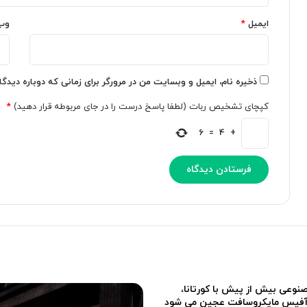
ا
ز
ایمیل
*
وب
ی
م
گ
ا
و
ن‌
گ
ه
ل
ا
ذخیره نام، ایمیل و وبسایت من در مرورگر برای زمانی که دوباره دیدگ
د
ی
کپچای تشخیص ربات (لطفا پاسخ درست را در جای مربوطه قرار دهید)
*
ر
ا
ا
ط
6
=
4
+
ی
ل
و
ا
ر
ع
ا
ا
خ
ت
ل
ی
ا
آ
ص
م
ه
ر
ک
ی
ن
ک
وعی بیش از پیش با کورتانا،
د
ا
آفیس مایکروسافت عجین می شود