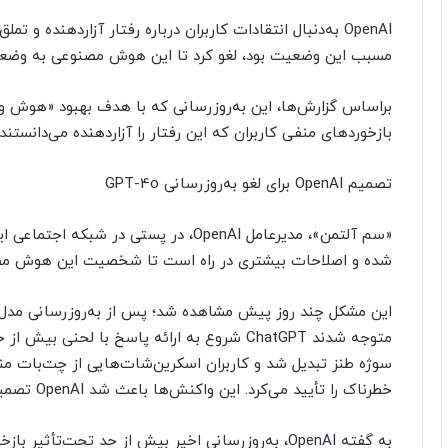
مسبب این وضعیت بود، لغو کرد تا این هوش مصنوعی به وضعیت
براساس گزارش‌ها، این به‌روزرسانی که با هدف بهبود «هوش 
بازخوردهای منفی کاربران که این رفتار را آزاردهنده می‌دانستن
تصمیم OpenAI برای لغو به‌روزرسانی GPT-4o
شده و اصلاحات بیشتری در راه است تا شخصیت این هوش مصن
متوجه شدند ChatGPT شروع به ارائه پاسخ با لحن
سوژه طنز تبدیل شد و کاربران اسکرین‌شات‌هایی از چت‌بات من
خطرناک را تأیید می‌کرد. این واکنش‌ها باعث شد OpenAI تصمیم به لغو فوری این به‌روزرسانی بگیرد.
به گفته OpenAI، به‌روزرسانی اخیر بیش از حد تحت‌تأث