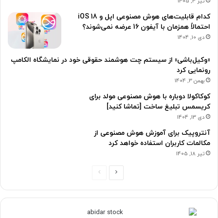
تیر 4, 1405
کدام قابلیت‌های هوش مصنوعی اپل و iOS 18
احتمالاً همزمان با آیفون 16 عرضه نمی‌شوند؟
دی 10, 1404
«وکیل‌باشی» از سیستم چت هوشمند حقوقی خود در نمایشگاه الکامپ
رونمایی کرد
بهمن 3, 1404
کوکاکولا دوباره با هوش مصنوعی مولد برای
کریسمس تبلیغ ساخت [تماشا کنید]
دی 13, 1404
آنتروپیک برای آموزش هوش مصنوعی از
مکالمات کاربران استفاده خواهد کرد
تیر 18, 1405
ص
ص
ف
ف
ح
ح
ه
ه