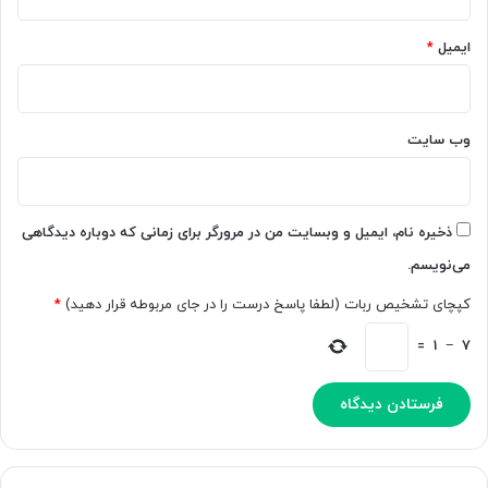
ش
ه
م
آ
ایمیل
*
ی‌
ش
د
ن
ه
ا
د
ش
وب‌ سایت
و
ی
د
ذخیره نام، ایمیل و وبسایت من در مرورگر برای زمانی که دوباره دیدگاهی
می‌نویسم.
کپچای تشخیص ربات (لطفا پاسخ درست را در جای مربوطه قرار دهید)
*
=
1
−
7