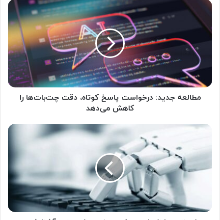
م
ط
ا
ل
ع
ه
ج
د
ی
د
مطالعه جدید: درخواست پاسخ کوتاه، دقت چت‌بات‌ها را
:
کاهش می‌دهد
د
ر
ب
خ
ا
و
ب
ا
ه
س
ت
ت
ر
پ
ی
ا
ن
س
ا