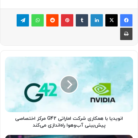
لینکدین
‫تامبلر
پینترست
‫رددیت
واتس آپ
تلگرام
چاپ
ا
ن
و
ی
د
ی
ا
ب
ا
ه
انویدیا با همکاری شرکت اماراتی G42 مرکز اختصاصی
م
پیش‌بینی آب‌و‌هوا راه‌اندازی می‌کند
ک
ا