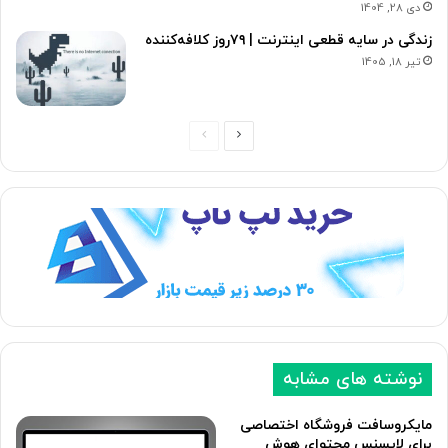
دی 28, 1404
زندگی در سایه قطعی اینترنت | ۷۹‌روز کلافه‌کننده
تیر 18, 1405
ص
ص
ف
ف
ح
ح
ه
ه
ب
ق
ع
ب
د
ل
ی
ی
نوشته های مشابه
مایکروسافت فروشگاه اختصاصی
برای لایسنس محتوای هوش