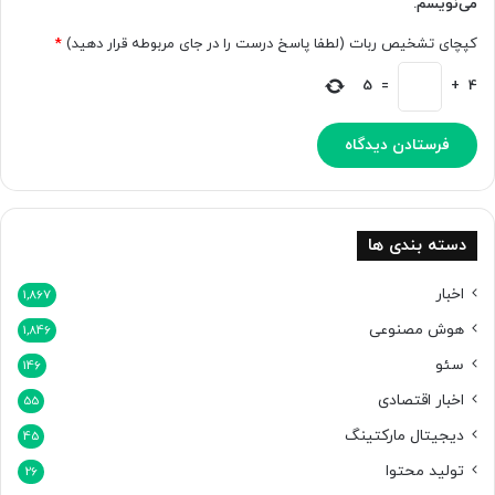
می‌نویسم.
ه‌
ش
ا
م
کپچای تشخیص ربات (لطفا پاسخ درست را در جای مربوطه قرار دهید)
*
ن
ی‌
د
د
5
=
+
4
ا
ه
ز
د
ی
م
ی‌
ک
ن
دسته بندی ها
د
اخبار
1,867
هوش مصنوعی
1,846
سئو
146
اخبار اقتصادی
55
دیجیتال مارکتینگ
45
تولید محتوا
26