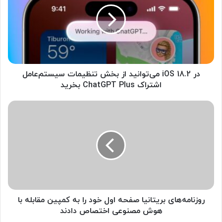
i
O
S
1
8
.
2
م
در iOS 18.2 می‌توانید از بخش تنظیمات سیستم‌عامل
ی‌
اشتراک ChatGPT Plus بخرید
ت
و
ر
ا
و
ن
ز
ی
ن
د
ا
ا
م
ز
ه‌
ب
ه
خ
ا
ش
ی
روزنامه‌های بریتانیا صفحه اول خود را به کمپین مقابله با
ت
ب
هوش مصنوعی اختصاص دادند
ن
ر