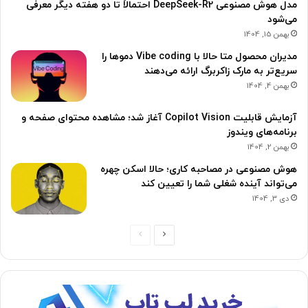
مدل هوش مصنوعی DeepSeek-R2 احتمالاً تا دو هفته دیگر معرفی
می‌شود
بهمن 15, 1404
مدیران محصول متا حالا با Vibe coding دموها را
سریع‌تر به مارک زاکربرگ ارائه می‌دهند
بهمن 4, 1404
آزمایش قابلیت Copilot Vision آغاز شد؛ مشاهده محتوای صفحه و
برنامه‌های ویندوز
بهمن 2, 1404
هوش مصنوعی در مصاحبه کاری؛ حالا اسکن چهره
می‌تواند آینده شغلی شما را تعیین کند
دی 3, 1404
ص
ص
ف
ف
ح
ح
ه
ه