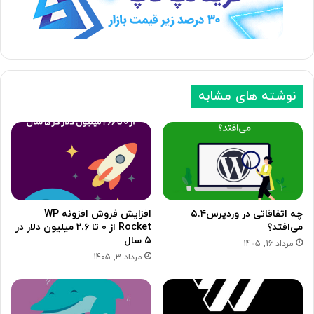
ب
ق
ع
ب
د
ل
ی
ی
نوشته های مشابه
چه اتفاقاتی در وردپرس۵.۴
افزایش فروش افزونه WP
می‌افتد؟
Rocket از ۰ تا ۲.۶ میلیون دلار در
۵ سال
مرداد 16, 1405
مرداد 3, 1405