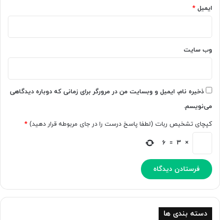
h
م
ایمیل
*
a
پ
t
ی
G
ن
P
م
وب‌ سایت
T
ق
P
ا
l
ب
u
ل
ذخیره نام، ایمیل و وبسایت من در مرورگر برای زمانی که دوباره دیدگاهی
s
ه
می‌نویسم.
ب
ب
خ
ا
کپچای تشخیص ربات (لطفا پاسخ درست را در جای مربوطه قرار دهید)
*
ر
ه
ی
و
6
=
3
×
د
ش
م
ص
ن
و
ع
ی
دسته بندی ها