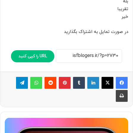
بله
تقریبا
خیر
در صورت تمایل به اشتراک بگذارید
URL را کپی کنید
لینکدین
‫تامبلر
پینترست
‫رددیت
واتس آپ
تلگرام
چاپ
د
ر