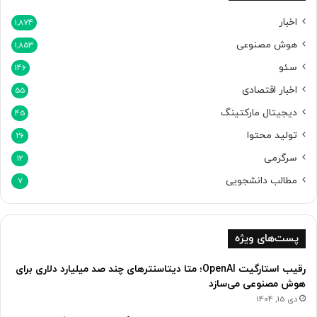
ا
خ
اخبار
1,874
ت
هوش مصنوعی
1,853
ص
ا
سئو
146
ص
اخبار اقتصادی
د
55
ا
دیجیتال مارکتینگ
45
د
تولید محتوا
ن
26
د
سرگرمی
12
مطالب دانشجویی
7
پست‌های ویژه
رقیب استارگیت OpenAI؛ متا دیتاسنترهای چند صد میلیارد دلاری برای
هوش مصنوعی می‌سازد
دی 15, 1404