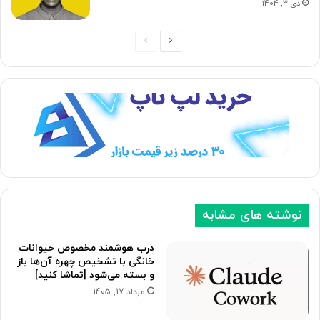
دی 3, 1404
ص
ص
ف
ف
ح
ح
ه
ه
ب
ق
ع
ب
د
ل
ی
ی
نوشته های مشابه
درب هوشمند مخصوص حیوانات
خانگی با تشخیص چهره آن‌ها باز
و بسته می‌شود [تماشا کنید]
مرداد 17, 1405