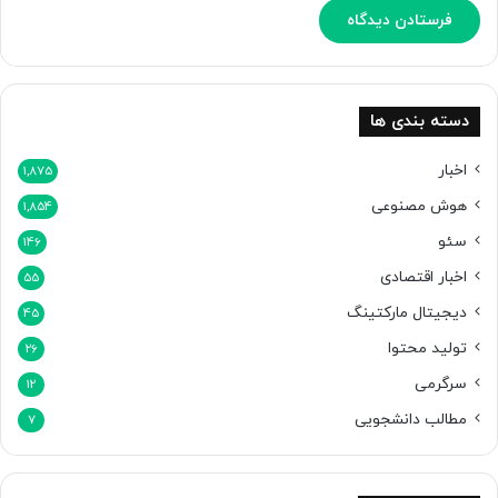
د
ق
ی
ق
ه
دسته بندی ها
اخبار
1,875
هوش مصنوعی
1,854
سئو
146
اخبار اقتصادی
55
دیجیتال مارکتینگ
45
تولید محتوا
26
سرگرمی
12
مطالب دانشجویی
7