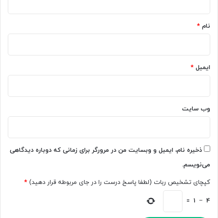
ن
ر
*
و
ج
ی
ی
نام
*
س
م
ی
ی
م
ل
ت
ر
ایمیل
*
ن
ا
2
ب
ه
ه
ز
ب
وب‌ سایت
ا
و
ر
د
ک
م
ل
ی‌
ذخیره نام، ایمیل و وبسایت من در مرورگر برای زمانی که دوباره دیدگاهی
م
ب
می‌نویسم.
ه‌
خ
ا
ش
کپچای تشخیص ربات (لطفا پاسخ درست را در جای مربوطه قرار دهید)
*
ی
د
د
=
1
−
4
ر
2