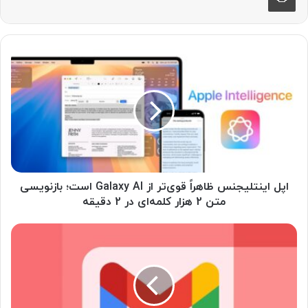
ا
پ
ل
ا
ی
ن
ت
ل
ی
ج
اپل اینتلیجنس ظاهراً قوی‌تر از Galaxy AI است؛ بازنویسی
ن
متن 2 هزار کلمه‌ای در 2 دقیقه
س
ظ
گ
ا
و
ه
گ
ر
ل
اً
ب
ق
ا