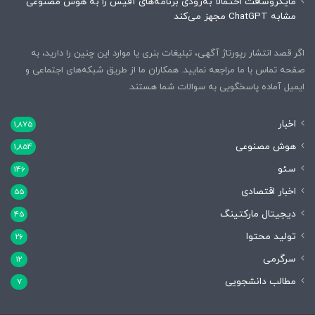
مایکروسافت احتمالاً به‌زودی برنامه‌های آفیس را به هوش مصنوعی
مشابه ChatGPT مجهز می‌کند
اگر قصد انتشار رپورتاژ آگهی، تبلیغات بنری یا موارد این چنین را دارید، به
صفحه تماس با ما مراجعه نمایید. همکاران ما از طریق شبکه‌های اجتماعی و
ایمیل آماده پاسخگویی به سوالات شما هستند.
اخبار
1,875
هوش مصنوعی
1,854
سئو
146
اخبار اقتصادی
55
دیجیتال مارکتینگ
45
تولید محتوا
26
سرگرمی
12
مطالب دانشجویی
7