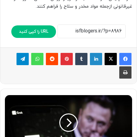
غیرقانونی ازجمله مواد مخدر و سلاح را فراهم کنند.
URL را کپی کنید
لینکدین
‫تامبلر
پینترست
‫رددیت
واتس آپ
تلگرام
چاپ
ن
س
خ
ه
ر
ا
ی