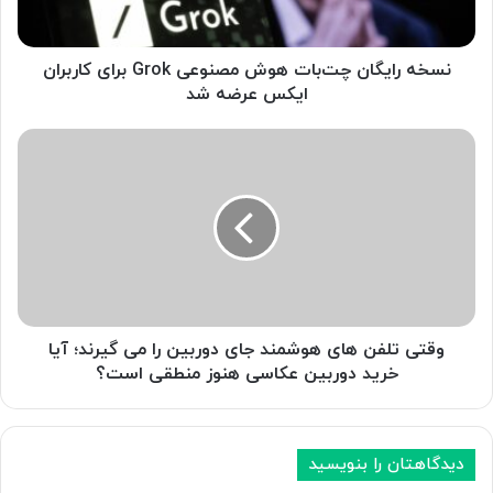
گ
ا
ن
نسخه رایگان چت‌بات هوش مصنوعی Grok برای کاربران
چ
ایکس عرضه شد
ت‌
ب
و
ا
ق
ت
ت
ه
ی
و
ت
ش
ل
م
ف
ص
ن
ن
ه
و
ا
وقتی تلفن های هوشمند جای دوربین را می گیرند؛ آیا
ع
ی
خرید دوربین عکاسی هنوز منطقی است؟
ی
ه
G
و
r
ش
o
م
دیدگاهتان را بنویسید
k
ن