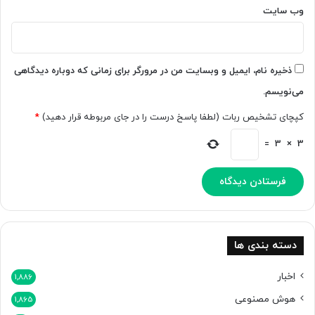
ی
وب‌ سایت
ا
خ
ر
ی
ذخیره نام، ایمیل و وبسایت من در مرورگر برای زمانی که دوباره دیدگاهی
د
می‌نویسم.
د
و
کپچای تشخیص ربات (لطفا پاسخ درست را در جای مربوطه قرار دهید)
*
ر
ب
=
3
×
3
ی
ن
ع
ک
ا
س
ی
دسته بندی ها
ه
ن
اخبار
1,886
و
هوش مصنوعی
1,865
ز