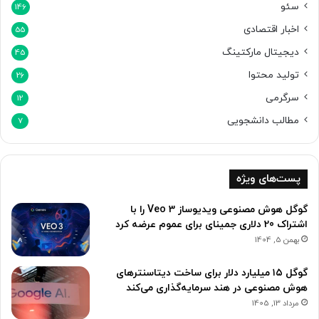
م
سئو
146
ن
اخبار اقتصادی
ط
55
ق
دیجیتال مارکتینگ
45
ی
تولید محتوا
ا
26
س
سرگرمی
12
ت
؟
مطالب دانشجویی
7
پست‌های ویژه
گوگل هوش مصنوعی ویدیوساز Veo 3 را با
اشتراک 20 دلاری جمینای برای عموم عرضه کرد
بهمن 5, 1404
گوگل ۱۵ میلیارد دلار برای ساخت دیتاسنترهای
هوش مصنوعی در هند سرمایه‌گذاری می‌کند
مرداد 13, 1405