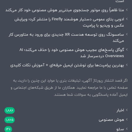
است
متا ظاهراً روی موتور جستجوی مبتنی‌بر هوش مصنوعی خود کار می‌کند
ادوبی بتای عمومی دستیار هوشمند Firefly را منتشر کرد؛ ویرایش
عکس و ویدیو با پرامپت
سامسونگ روی توسعه هدست XR جدیدی برای ورود به متاورس کار
می‌کند
گوگل پاسخ‌های عجیب هوش مصنوعی خود را حذف می‌کند؛ AI
Overviews دردسرساز شد
بهترین پرامپت‌ها برای نوشتن ایمیل حرفه‌ای + آموزش نکات کلیدی
اگر قصد انتشار رپورتاژ آگهی، تبلیغات بنری یا موارد این چنین را دارید، به
صفحه تماس با ما مراجعه نمایید. همکاران ما از طریق شبکه‌های اجتماعی و
ایمیل آماده پاسخگویی به سوالات شما هستند.
اخبار
1,886
هوش مصنوعی
1,865
سئو
146