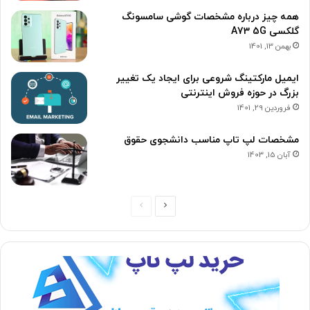
همه چیز درباره مشخصات گوشی سامسونگ
گلکسی A73 5G
بهمن 13, 1401
ایمیل مارکتینگ شروعی برای ایجاد یک تغییر
بزرگ در حوزه فروش اینترنتی
فروردین 29, 1401
مشخصات لپ تاپ مناسب دانشجوی حقوق
آبان 15, 1403
ص
ص
ف
ف
ح
ح
ه
ه
ب
ق
ع
ب