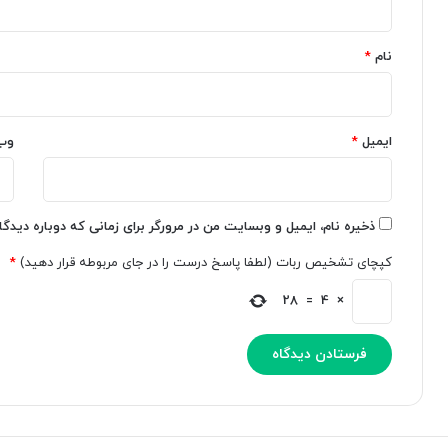
م
ن
*
ل
ب
نام
*
آ
ه
ن
C
ت
h
ر
a
و
ایمیل
*
t
وب
پ
G
ی
P
ک
T
«
د
ذخیره نام، ایمیل و وبسایت من در مرورگر برای زمانی که دوباره دیدگ
ج
ر
کپچای تشخیص ربات (لطفا پاسخ درست را در جای مربوطه قرار دهید)
*
ن
ا
س
ن
28
=
4
×
ن
د
ه
ر
و
و
ا
ی
ن
د
گ
»