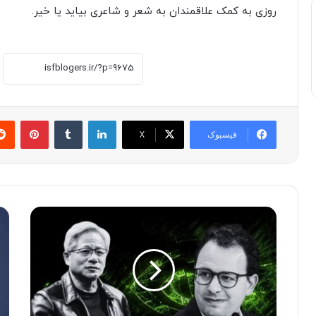
روزی به کمک علاقمندان به شعر و شاعری بیاید یا خیر.
لینکدین
‫تامبلر
پینترست
فیسبوک
X
د
م
ر
ع
گ
ر
ی
ف
ر
ی
ی
ا
د
پ