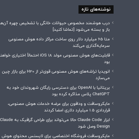
نوشته‌های تازه
درب هوشمند مخصوص حیوانات خانگی با تشخیص چهره آن‌ها
باز و بسته می‌شود [تماشا کنید]
متا 65 میلیارد دلار روی ساخت مراکز داده هوش مصنوعی
سرمایه‌گذاری می‌کند
قابلیت‌های هوش مصنوعی مولد iOS 18 احتمالاً اختیاری خوا
بود
انویدیا تراشه‌های هوش مصنوعی قوی‌تر از H20 برای بازار چین
می‌سازد
بریتانیا با OpenAI برای دسترسی رایگان شهروندان خود به
ChatGPT پلاس مذاکره کرده بود
مایکروسافت و ودافون برای عرضه خدمات هوش مصنوعی،
قراردادی 1.5 میلیارد دلاری امضا کردند
ابزار Claude Code حالا می‌تواند برای طراحی گرافیک به Claude
Design وصل شود
مایکروسافت فروشگاه اختصاصی برای لایسنس محتوای هوش