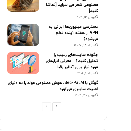
مصنوعی شعر می سراید [تماشا
کنید]
بهمن 13, 1404
دسترسی میلیون‌ها ایرانی به
VPN از هفته آینده قطع
می‌شود؟
خرداد 28, 1405
چگونه سایت‌های رقیب را
تحلیل کنیم؟ – معرفی ابزارهای
مورد نیاز برای آنالیز رقبا
خرداد 9, 1401
گوگل با Sec-PaLM، هوش مصنوعی مولد را به دنیای
امنیت سایبری می‌آورد
بهمن 30, 1404
ص
ص
ف
ف
ح
ح