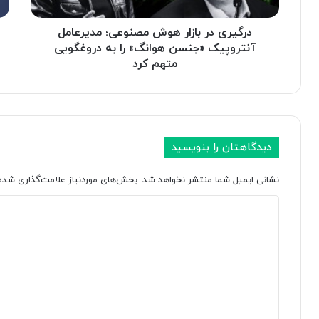
ر
ل
ب
ی
ا
درگیری در بازار هوش مصنوعی؛ مدیرعامل
ک
ز
ی
آنتروپیک «جنسن هوانگ» را به دروغگویی
ا
ش
متهم کرد
ر
ن
ه
ز
و
ی
ش
گ
م
پ
دیدگاهتان را بنویسید
ص
؛
ن
د
نشانی ایمیل شما منتشر نخواهد شد.
بخش‌های موردنیاز علامت‌گذاری شده‌
و
س
ع
ت
د
ی
ر
؛
س
ی
م
ی
د
د
ر
گ
ی
ا
ر
ی
ا
ع
گ
ه
ا
ا