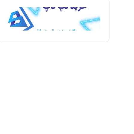
ه
ه
ب
ق
ع
ب
د
ل
ی
ی