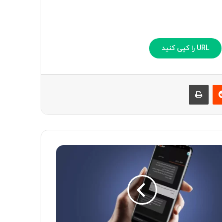
URL را کپی کنید
‫رددیت
چاپ