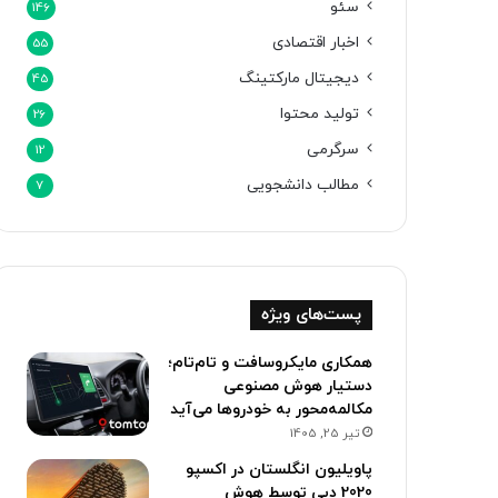
سئو
146
اخبار اقتصادی
55
دیجیتال مارکتینگ
45
تولید محتوا
26
سرگرمی
12
مطالب دانشجویی
7
پست‌های ویژه
همکاری مایکروسافت و تام‌تام؛
دستیار هوش مصنوعی
مکالمه‌محور به خودروها می‌آید
تیر 25, 1405
پاویلیون انگلستان در اکسپو
2020 دبی توسط هوش