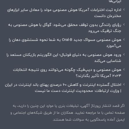
ایرانی‌ها
اداره ثبت اختراعات آمریکا هوش مصنوعی مولد را معادل سایر ابزارهای
مخترعان دانست
رؤیای رانندگی بدون توقف محقق می‌شود: گوگل با هوش مصنوعی به
جنگ ترافیک می‌رود
هوش مصنوعی مسواک جدید Oral-B به شما نحوه شستشوی دهان را
می‌آموزد
ورود هوش مصنوعی به دنیای فوتبال؛ این الگوریتم بازیکنان مستعد را
شناسایی می‌کند
هوش مصنوعی و دیپ‌فیک چگونه می‌توانند روی نتیجه انتخابات
2024 آمریکا تأثیر بگذارند؟
اختلال گسترده اینترنت و کاهش 60 درصدی پهنای باند اینترنت در ایران
| وزارت ارتباطات: محدودیت‌ اینترنت دست ما نیست
اگر قصد انتشار رپورتاژ آگهی، تبلیغات بنری یا موارد این چنین را دارید، به
صفحه تماس با ما مراجعه نمایید. همکاران ما از طریق شبکه‌های اجتماعی و
ایمیل آماده پاسخگویی به سوالات شما هستند.