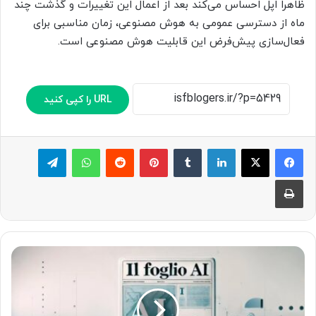
ظاهراً اپل احساس می‌کند بعد از اعمال این تغییرات و گذشت چند
ماه از دسترسی عمومی به هوش مصنوعی، زمان مناسبی برای
فعال‌سازی پیش‌فرض این قابلیت‌ هوش مصنوعی است.
URL را کپی کنید
لینکدین
‫تامبلر
پینترست
‫رددیت
واتس آپ
تلگرام
چاپ
چ
ا
پ
ا
و