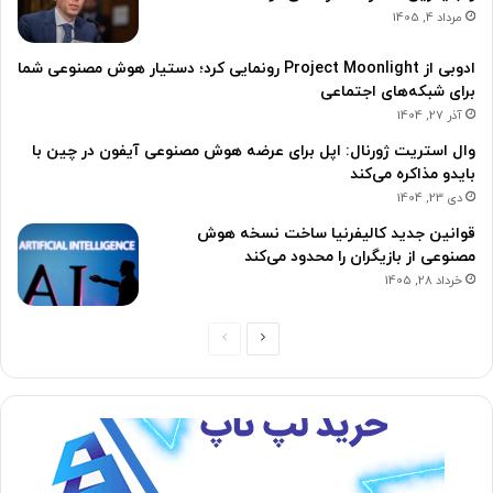
مرداد 4, 1405
ادوبی از Project Moonlight رونمایی کرد؛ دستیار هوش مصنوعی شما
برای شبکه‌های اجتماعی
آذر 27, 1404
وال استریت ژورنال: اپل برای عرضه هوش مصنوعی آیفون در چین با
بایدو مذاکره می‌کند
دی 23, 1404
قوانین جدید کالیفرنیا ساخت نسخه هوش
مصنوعی از بازیگران را محدود می‌کند
خرداد 28, 1405
ص
ص
ف
ف
ح
ح
ه
ه
ب
ق
ع
ب