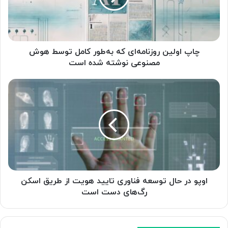
ل
ی
ن
ر
و
چاپ اولین روزنامه‌ای که به‌طور کامل توسط هوش
ز
مصنوعی نوشته شده است
ن
ا
ا
م
و
ه‌
پ
ا
و
ی
د
ک
ر
ه
ح
ب
ا
ه‌
ل
ط
ت
اوپو در حال توسعه فناوری تایید هویت از طریق اسکن
و
و
رگ‌های دست است
ر
س
ک
ع
ا
ه