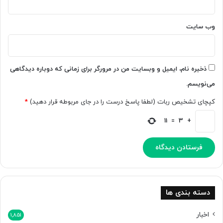
د
ا
ه
س
ا
ک
وب‌ سایت
س
ن
ت
ر
گ‌
ه
ذخیره نام، ایمیل و وبسایت من در مرورگر برای زمانی که دوباره دیدگاهی
ا
می‌نویسم.
ی
د
کپچای تشخیص ربات (لطفا پاسخ درست را در جای مربوطه قرار دهید)
*
س
ت
11
=
3
+
ا
س
ت
دسته بندی ها
اخبار
1,851