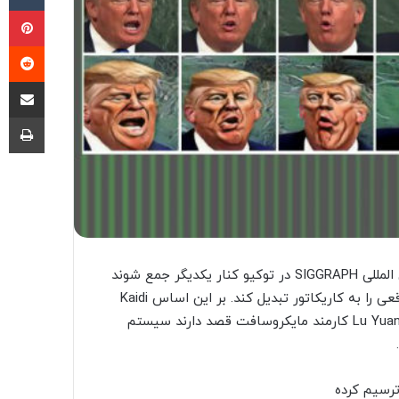
پی
‫ر
اشتراک گذ
چا
گزارش شده که سه محقق مختلف قرار است طی کنفرانس بین المللی SIGGRAPH در توکیو کنار یکدیگر جمع شوند
و شبکه‌ی عصبی خود را معرفی کنند که می تواند عکس‌های واقعی را به کاریکاتور تبدیل کند. بر این اساس Kaidi
Cao دانشجوی دانشگاه استنفورد، Jing Liao اهل هنگ کنگ و Lu Yuan کارمند مایکروسافت قصد دارند سیستم
رسیم کرده