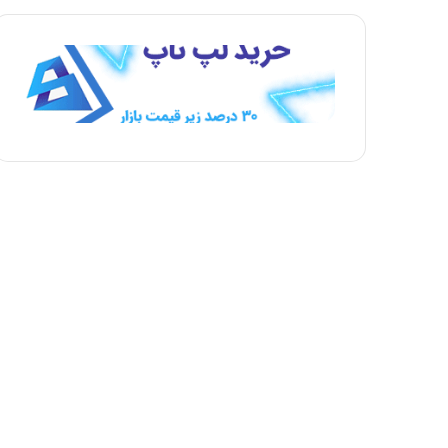
ه
ه
ب
ق
ع
ب
د
ل
ی
ی