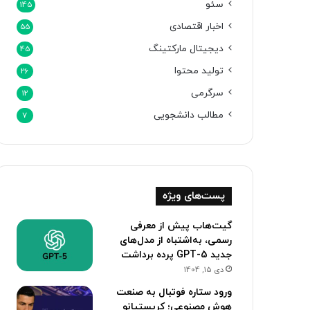
سئو
145
اخبار اقتصادی
55
دیجیتال مارکتینگ
45
تولید محتوا
26
سرگرمی
12
مطالب دانشجویی
7
پست‌های ویژه
گیت‌هاب پیش از معرفی
رسمی، به‌اشتباه از مدل‌های
جدید GPT-5 پرده برداشت
دی 15, 1404
ورود ستاره فوتبال به صنعت
هوش مصنوعی؛ کریستیانو