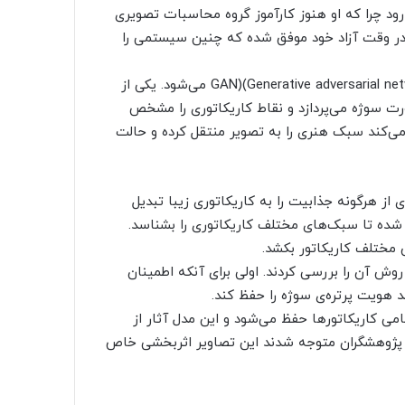
ی‌تواند پیشرفت شگرفی در کار Cao به شمار رود چرا که او هنوز کارآموز گروه محاسبات تصویری
ر وقت آزاد خود موفق شده که چنین سیستمی را
این هوش مصنوعی شامل دو شبکه‌ی مشارکتی تولیدی یا GAN)(Generative adversarial network می‌شود. یکی از
بررسی هندسی صورت سوژه می‌پردازد و نقاط کاریکاتوری را مشخص
 CariStyGAN نام گرفته، سعی می‌کند سبک هنری را به تصویر منتقل کرده و حالت
ی از هرگونه جذابیت را به کاریکاتوری زیبا تبدیل
 شده تا سبک‌های مختلف کاریکاتوری را بشناسد.
مختلف کاریکاتور بکشد.
روش آن را بررسی کردند. اولی برای آنکه اطمینان
 هویت پرتره‌ی سوژه را حفظ کند.
ی کاریکاتور‌ها حفظ می‌شود و این مدل آثار از
م پژوهشگران متوجه شدند این تصاویر اثربخشی خاص