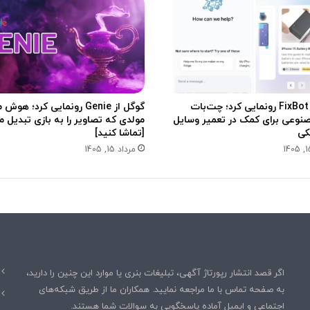
د
ه
گ
ر
ف
ت
ه
iFixit از FixBot رونمایی کرد؛ چت‌بات
گوگل از Genie رونمایی کرد؛ 
ا
وعی برای کمک در تعمیر وسایل
مولدی که تصاویر را به بازی تبدیل م
س
کی
[تماشا کنید]
ت
مرداد 15, 1405
اگر قصد انتشار رپورتاژ آگهی، تبلیغات بنری یا موارد این چنین را دارید،
به صفحه تماس با ما مراجعه نمایید. همکاران ما از طریق شبکه‌های
اجتماعی و ایمیل آماده پاسخگویی به سوالات شما هستند.