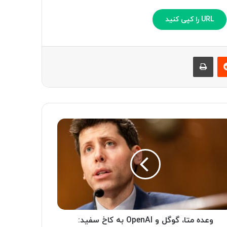
URL را کپی کنید
‫رددیت
چاپ
وعده متا، گوگل و OpenAI به کاخ سفید: