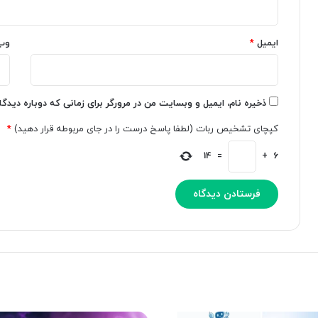
ا
ع
ن
ه
ایمیل
*
وب
ه
م
ق
س
ا
ئ
ن
و
و
ل
ذخیره نام، ایمیل و وبسایت من در مرورگر برای زمانی که دوباره دیدگ
ن
ا
کپچای تشخیص ربات (لطفا پاسخ درست را در جای مربوطه قرار دهید)
*
ک
ن
پ
ه
14
=
+
6
ی‌
ه
ر
و
ا
ش
ی
م
ت
ص
ر
ن
ا
و
ن
ع
ا
ی
د
ی