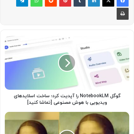
چاپ
گ
و
گ
ل
N
o
t
e
b
o
گوگل NotebookLM را آپدیت کرد؛ ساخت اسلایدهای
o
ویدیویی با هوش مصنوعی [تماشا کنید]
k
L
ه
M
و
ر
ش
ا
م