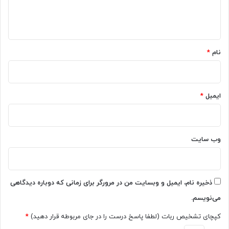
ا
ی
ه
و
و
ه
ی
ی
*
د
د
ی
ی
نام
*
و
و
ی
ت
ی
و
ب
س
ایمیل
*
ا
ط
ه
ع
و
ل
ش
ی‌
وب‌ سایت
م
ب
ص
ا
ن
ب
و
ا
ذخیره نام، ایمیل و وبسایت من در مرورگر برای زمانی که دوباره دیدگاهی
ع
م
می‌نویسم.
ی
ع
[
ر
کپچای تشخیص ربات (لطفا پاسخ درست را در جای مربوطه قرار دهید)
*
ت
ف