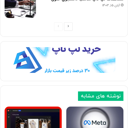
آبان 15, 1403
ص
ص
ف
ف
ح
ح
ه
ه
ب
ق
ع
ب
د
ل
ی
ی
نوشته های مشابه