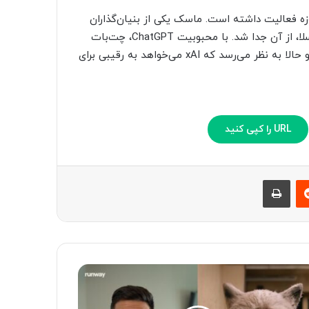
دازی شرکت هوش مصنوعی xAI، در این حوزه فعالیت داشته است. ماسک یکی از بنیان‌گذاران
شرکت OpenAI محسوب می‌شود که البته سال 2018 به‌خاطر تسلا، از آن جدا شد. با محبوبیت ChatGPT، چت‌بات
OpenAI، ماسک به‌طور علنی شروع به انتقاد از این شرکت کرد و حالا به نظر می‌رسد که xAI می‌خواهد به رقیبی برای
URL را کپی کنید
‫رددیت
چاپ