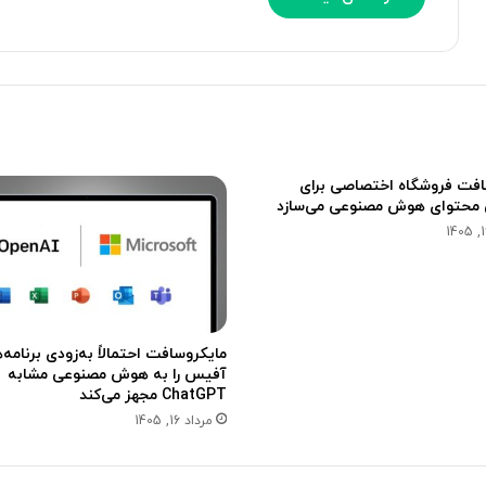
پ
ی
ی
ش
ش
ن‌
ن
ه
ه
ا
ا
م
د
ع
ص
ر
افت فروشگاه اختصاصی برای
د
ف
محتوای هوش مصنوعی می‌سازد
ا
ی
گ
ش
ذ
د
ا
[
ر
ت
ی
م
مایکروسافت احتمالاً به‌زودی برنامه‌
ر
ا
آفیس را به هوش مصنوعی مشابه
ا
ش
ChatGPT مجهز می‌کند
ر
ا
مرداد 16, 1405
د
ک
ک
ن
ر
ی