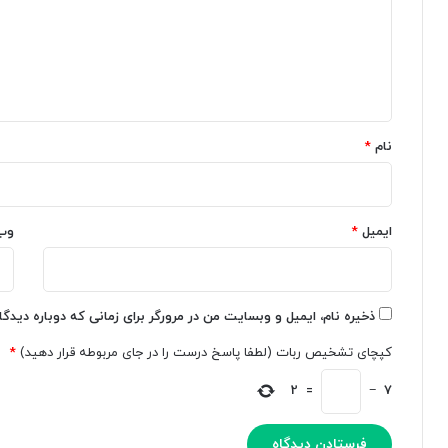
ز
ب
گ
ش
ی
ب
ه‌
ا
ا
س
ه
ه
ا
ت
ز
*
ص
ی
نام
*
د
ح
ا
ا
ی
ل
C
ا
h
ایمیل
*
ت
وب
a
چ
t
ه
G
ر
P
ه
ذخیره نام، ایمیل و وبسایت من در مرورگر برای زمانی که دوباره دیدگ
T
د
کپچای تشخیص ربات (لطفا پاسخ درست را در جای مربوطه قرار دهید)
*
ب
ر
ه
ا
2
=
−
7
ا
ن
و
ی
:
م