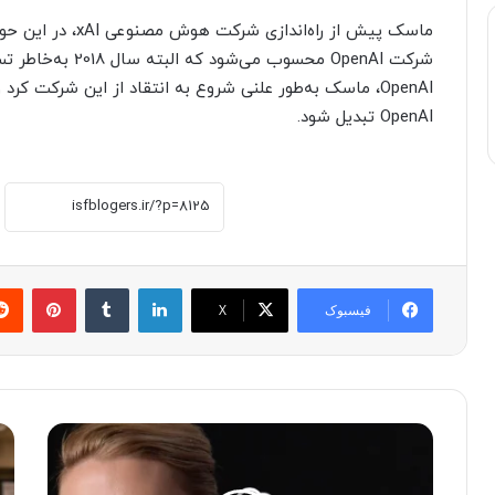
ماسک پیش از راه‌ان
OpenAI تبدیل شود.
لینکدین
‫تامبلر
پینترست
فیسبوک
X
ا
ه
ن
و
ت
ش