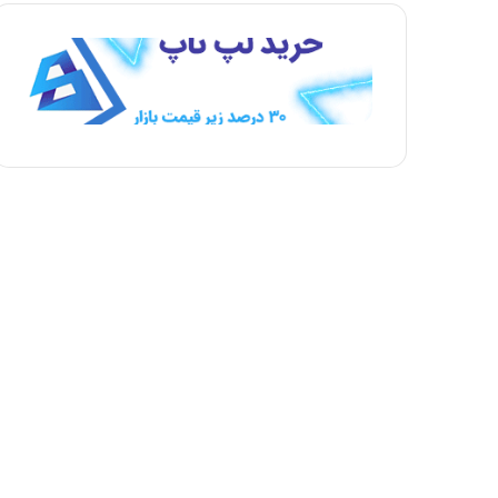
ه
ه
ب
ق
ع
ب
د
ل
ی
ی