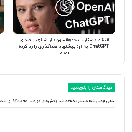
ق
م
ا
ص
د
ن
«
و
ا
ع
س
ی
ک
انتقاد «اسکارلت جوهانسون» از شباهت صدای
ج
ا
د
ChatGPT به او: پیشنهاد صداگذاری را رد کرده
ر
ی
بودم
ل
د
ت
R
ج
u
و
n
ه
w
دیدگاهتان را بنویسید
ا
a
ن
y
نشانی ایمیل شما منتشر نخواهد شد.
بخش‌های موردنیاز علامت‌گذاری شده‌
س
ب
و
ر
د
ن
ا
»
ی
ی
ا
ش
د